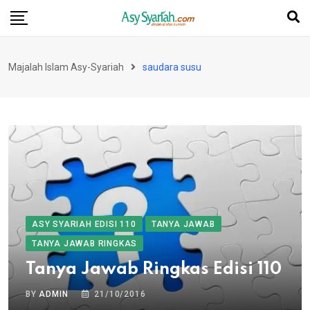
Skip
to
content
Majalah Islam Asy-Syariah
saudara susu
ASY SYARIAH EDISI 110
TANYA JAWAB
TANYA JAWAB RINGKAS
Tanya Jawab Ringkas Edisi 110
BY
ADMIN
21/10/2016