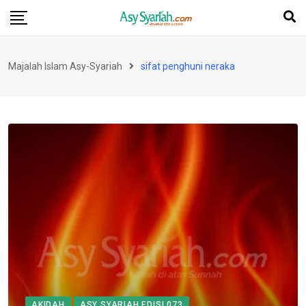
Skip
to
content
Majalah Islam Asy-Syariah
sifat penghuni neraka
AKIDAH
ASY SYARIAH EDISI 073