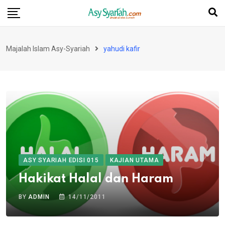
Skip
to
content
Majalah Islam Asy-Syariah
yahudi kafir
ASY SYARIAH EDISI 015
KAJIAN UTAMA
Hakikat Halal dan Haram
BY
ADMIN
14/11/2011