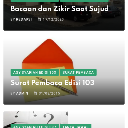
Bacaan dan Zikir Saat Sujud
BY
REDAKSI
17/12/2020
ASY SYARIAH EDISI 103
SURAT PEMBACA
Surat Pembaca Edisi 103
BY
ADMIN
31/08/2015
ASY SYARIAH EDISI 097
TANYA JAWAB