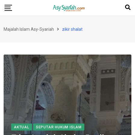
Skip
to
content
Majalah Islam Asy-Syariah
zikir shalat
AKTUAL
SEPUTAR HUKUM ISLAM