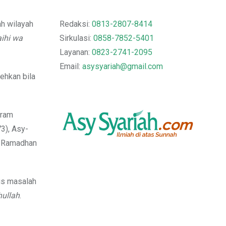
ah wilayah
Redaksi:
0813-2807-8414
aihi wa
Sirkulasi:
0858-7852-5401
Layanan:
0823-2741-2095
Email:
asysyariah@gmail.com
ehkan bila
aram
3), Asy-
a Ramadhan
us masalah
ullah
.