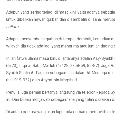
Adapun yang sering terjadi di masa kini, yaitu adanya seba
untuk dibelikan hewan qurban dan disembelih di sana, merup
sallam
.
Adapun menyembelih qurban di tempat domisili, kemudian mem
wilayah dia tidak ada lagi yang menerima atau jumlah daging
Inilah fatwa ulama masa kini, di antaranya adalah Asy-Syaik
(6/73), Liqa`at Babil Maftuh (1/128, 2/58-59, 85-87). Juga
Syaikh Shalih Al-Fauzan sebagaimana dalam Al-Muntaqa min
(hal. 919-922) oleh Asyraf bin Maqshud.
Penulis juga pernah bertanya langsung via telepon kepada S
ini. Dan beliau menjawab sebagaimana yang telah diuraikan 
Di antara perkara yang akan luput bila qurban disembelih di te