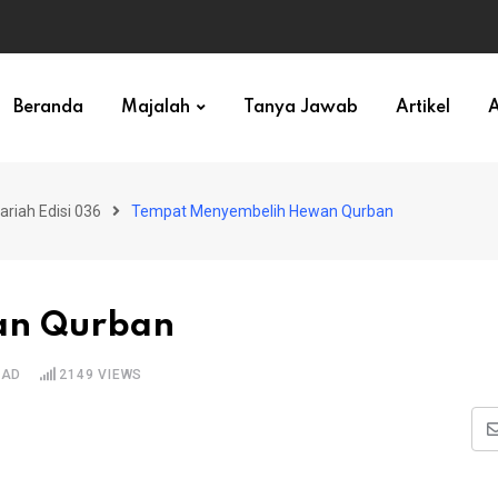
ihan)
Beranda
Majalah
Tanya Jawab
Artikel
A
ariah Edisi 036
Tempat Menyembelih Hewan Qurban
an Qurban
EAD
2149
VIEWS