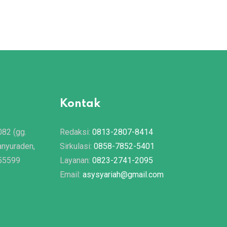
20/07/2020
Kontak
082 (gg.
Redaksi:
0813-2807-8414
anyuraden,
Sirkulasi:
0858-7852-5401
 55599
Layanan:
0823-2741-2095
Email:
asysyariah@gmail.com