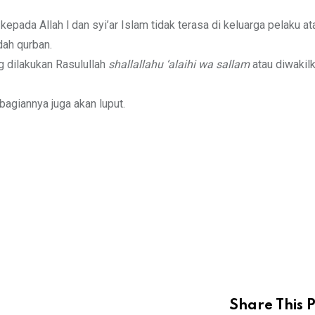
epada Allah l dan syi’ar Islam tidak terasa di keluarga pelaku at
dah qurban.
g dilakukan Rasulullah
shallallahu ‘alaihi wa sallam
atau diwakilk
giannya juga akan luput.
Share This P