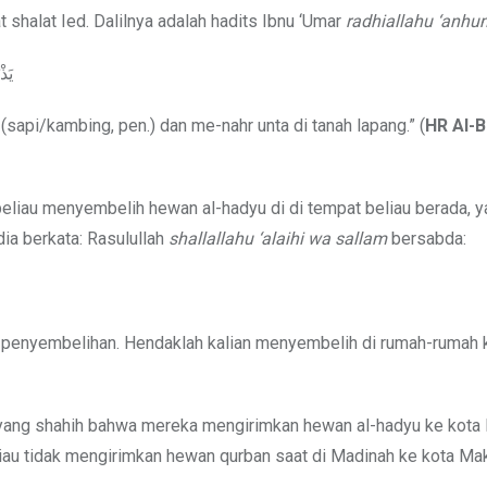
shalat Ied. Dalilnya adalah hadits Ibnu ‘Umar
radhiallahu ‘anh
يَذْ
api/kambing, pen.) dan me-nahr unta di tanah lapang.” (
HR Al-B
beliau menyembelih hewan al-hadyu di di tempat beliau berada, y
 dia berkata: Rasulullah
shallallahu ‘alaihi wa sallam
bersabda:
 penyembelihan. Hendaklah kalian menyembelih di rumah-rumah k
un yang shahih bahwa mereka mengirimkan hewan al-hadyu ke kota
eliau tidak mengirimkan hewan qurban saat di Madinah ke kota Ma