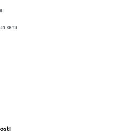
au
an serta
ost: