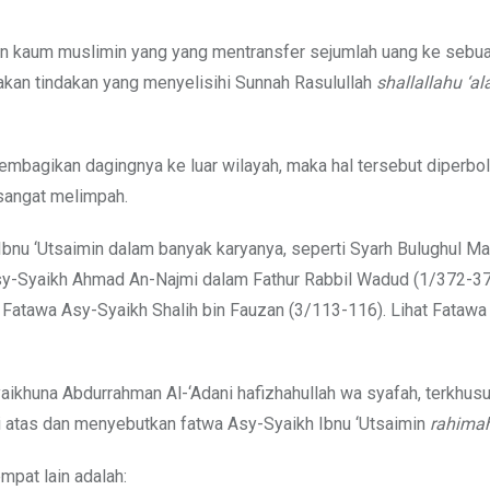
gian kaum muslimin yang yang mentransfer sejumlah uang ke sebu
akan tindakan yang menyelisihi Sunnah Rasulullah
shallallahu ‘al
bagikan dagingnya ke luar wilayah, maka hal tersebut diperbol
 sangat melimpah.
h Ibnu ‘Utsaimin dalam banyak karyanya, seperti Syarh Bulughul M
 Asy-Syaikh Ahmad An-Najmi dalam Fathur Rabbil Wadud (1/372-37
 Fatawa Asy-Syaikh Shalih bin Fauzan (3/113-116). Lihat Fataw
yaikhuna Abdurrahman Al-‘Adani hafizhahullah wa syafah, terkhus
di atas dan menyebutkan fatwa Asy-Syaikh Ibnu ‘Utsaimin
rahimah
mpat lain adalah: