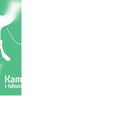
,
ASY SYARIAH EDISI 036
KAJIAN UTAMA
Cacat yang Menghalangi Keabsahan 
Kurban