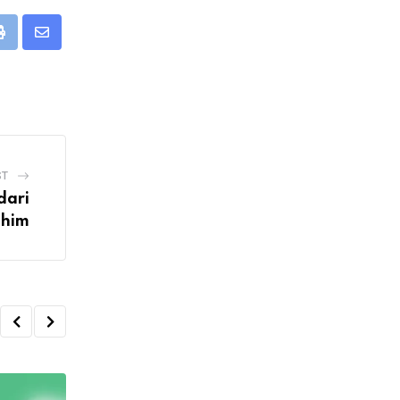
Print
Share
via
Email
ST
dari
ahim