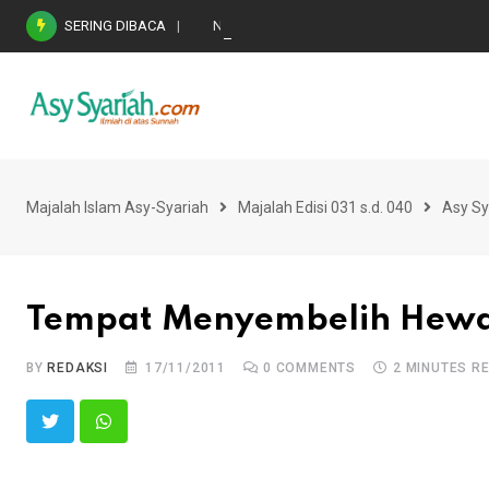
Skip
SERING DIBACA
Nasihat Emas di Masa Fitnah (Ujian/Perselis
to
content
Majalah Islam Asy-Syariah
Majalah Edisi 031 s.d. 040
Asy Sy
Tempat Menyembelih Hew
BY
REDAKSI
17/11/2011
0
COMMENTS
2 MINUTES R