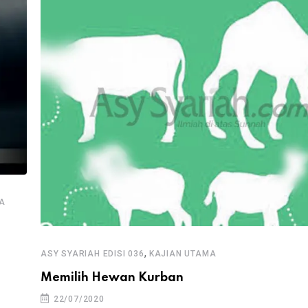
A
,
ASY SYARIAH EDISI 036
KAJIAN UTAMA
Memilih Hewan Kurban
22/07/2020