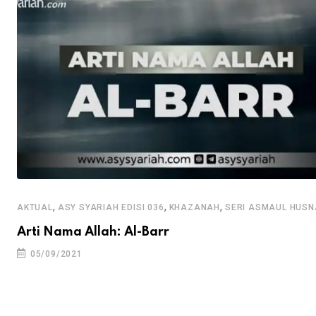
,
,
,
AKTUAL
ASY SYARIAH EDISI 036
KHAZANAH
SERI ASMAUL HUSN
Arti Nama Allah: Al-Barr
05/09/2021