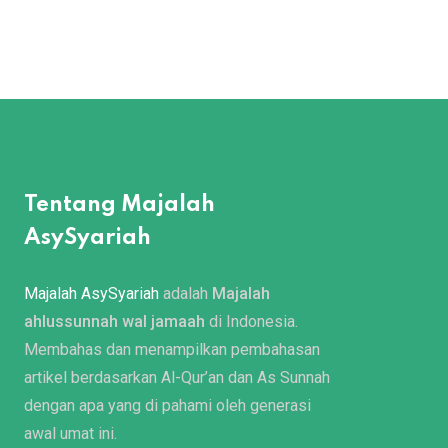
Tentang Majalah
AsySyariah
Majalah AsySyariah
adalah
Majalah
ahlussunnah wal jamaah
di Indonesia.
Membahas dan menampilkan pembahasan
artikel berdasarkan Al-Qur’an dan As Sunnah
dengan apa yang di pahami oleh generasi
awal umat ini.