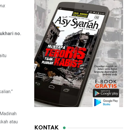
uma
:
ukhari no.
aitu
alian.”
 Madinah
kkah atau
KONTAK