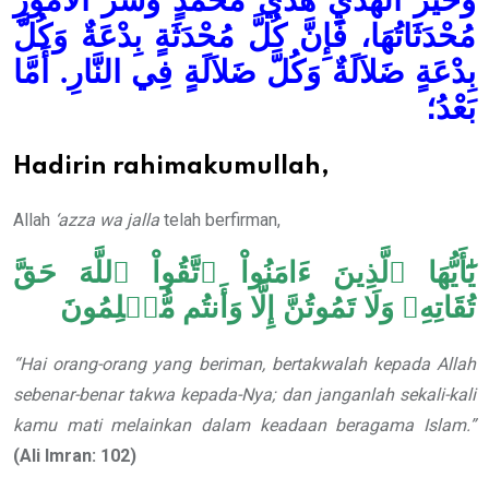
وَخَيْرَ الْهَدْيِ هَدْيُ مُحَمَّدٍ وَشَرَّ اْلأُمُوْرِ
مُحْدَثَاتُهَا، فَإِنَّ كُلَّ مُحْدَثَةٍ بِدْعَةٌ وَكُلَّ
بِدْعَةٍ ضَلاَلَةٌ وَكُلَّ ضَلاَلَةٍ فِي النَّارِ. أَمَّا
بَعْدُ؛
Hadirin rahimakumullah,
Allah
‘azza wa jalla
telah berfirman,
يَٰٓأَيُّهَا ٱلَّذِينَ ءَامَنُواْ ٱتَّقُواْ ٱللَّهَ حَقَّ
تُقَاتِهِۦ وَلَا تَمُوتُنَّ إِلَّا وَأَنتُم مُّسۡلِمُونَ
“Hai orang-orang yang beriman, bertakwalah kepada Allah
sebenar-benar takwa kepada-Nya; dan janganlah sekali-kali
kamu mati melainkan dalam keadaan beragama Islam.”
(Ali Imran:
102)