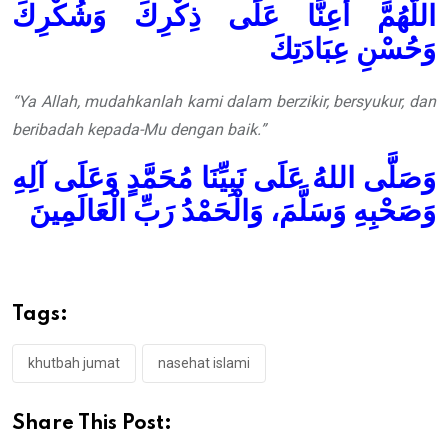
اللَّهُمَّ أَعِنَّا عَلَى ذِكْرِكَ وَشُكْرِكَ
وَحُسْنِ عِبَادَتِكَ
“Ya Allah, mudahkanlah kami dalam berzikir, bersyukur, dan
beribadah kepada-Mu dengan baik.”
وَصَلَّى اللهُ عَلَى نَبِيِّنَا مُحَمَّدٍ وَعَلَى آلِهِ
وَصَحْبِهِ وَسَلَّمَ، وَالْحَمْدُ رَبِّ الْعَالَمِينَ
Tags:
khutbah jumat
nasehat islami
Share This Post: