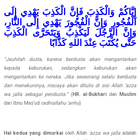
إِيَّاكُمْ وَالْكَذِبَ فَإِنَّ الْكَذِبَ يَهْدِي إِلَى
الْفُجُورِ وَإِنَّ الْفُجُورَ يَهْدِي إِلَى النَّارِ،
وَإِنَّ الرَّجُلَ لَيَكْذِبُ وَيَتَحَرَّى الْكَذِبَ
حَتَّى يُكْتَبَ عِنْدَ اللهِ كَذَّابًا
“Jauhilah dusta, karena berdusta akan mengantarkan
kepada keburukan, sedangkan keburukan akan
mengantarkan ke neraka. Jika seseorang selalu berdusta
dan menekuninya, niscaya akan ditulis di sisi Allah
‘azza
wa jalla
sebagai pendusta.”
(
HR.
al-Bukhari
dan
Muslim
dari Ibnu Mas’ud
radhiallahu ‘anhu
)
Hal kedua yang dimurkai
oleh Allah
‘azza wa jalla
adalah