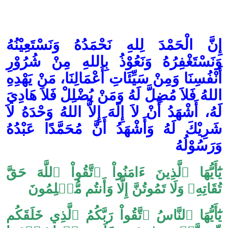
إِنَّ الْحَمْدَ لِلهِ نَحْمَدُهُ وَنَسْتَعِيْنُهُ
وَنَسْتَغْفِرُهُ وَنَعُوْذُ بِاللهِ مِنْ شُرُوْرِ
أَنْفُسِنَا وَمِنْ سَيِّئَاتِ أَعْمَالِنَا، مَنْ يَهْدِهِ
اللهُ فَلاَ مُضِلَّ لَهُ وَمَنْ يُضْلِلْ فَلاَ هَادِيَ
لَهُ، أَشْهَدُ أَنْ لاَ إِلَهَ إِلاَّ اللهُ وَحْدَهُ لاَ
شَرِيْكَ لَهُ وَأَشْهَدُ أَنَّ مُحَمَّدًا عَبْدُهُ
وَرَسُوْلُهُ
يَٰٓأَيُّهَا ٱلَّذِينَ ءَامَنُواْ ٱتَّقُواْ ٱللَّهَ حَقَّ
تُقَاتِهِۦ وَلَا تَمُوتُنَّ إِلَّا وَأَنتُم مُّسۡلِمُونَ
يَٰٓأَيُّهَا ٱلنَّاسُ ٱتَّقُواْ رَبَّكُمُ ٱلَّذِي خَلَقَكُم