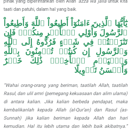
pihak yang diperintahkan oleh Allah
‘azza wa jalla
untuk kita
taati dan patuhi, dalam hal yang baik.
يَٰٓأَيُّهَا ٱلَّذِينَ ءَامَنُوٓاْ أَطِيعُواْ ٱللَّهَ وَأَطِيعُواْ
ٱلرَّسُولَ وَأُوْلِي ٱلۡأَمۡرِ مِنكُمۡۖ فَإِن
تَنَٰزَعۡتُمۡ فِي شَيۡءٍ فَرُدُّوهُ إِلَى ٱللَّهِ
وَٱلرَّسُولِ إِن كُنتُمۡ تُؤۡمِنُونَ بِٱللَّهِ
وَٱلۡيَوۡمِ ٱلۡأٓخِرِۚ ذَٰلِكَ خَيۡرٌ
وَأَحۡسَنُ تَأۡوِيلًا
“Wahai orang-orang yang beriman, taatilah Allah, taatilah
Rasul, dan ulil amri (pemegang kekuasaan dan alim ulama)
di antara kalian. Jika kalian berbeda pendapat, maka
kembalikanlah kepada Allah (al-Qur’an) dan Rasul (as-
Sunnah) jika kalian beriman kepada Allah dan hari
kemudian. Hal itu lebih utama dan lebih baik akibatnya.”