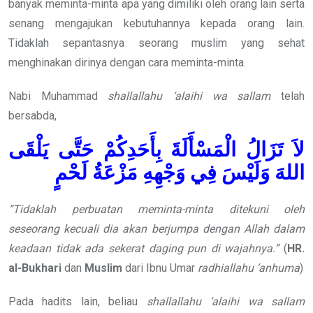
banyak meminta-minta apa yang dimiliki oleh orang lain serta
senang mengajukan kebutuhannya kepada orang lain.
Tidaklah sepantasnya seorang muslim yang sehat
menghinakan dirinya dengan cara meminta-minta.
Nabi Muhammad
shallallahu ‘alaihi wa sallam
telah
bersabda,
لاَ تَزَالُ الْمَسْأَلَةَ بِأَحَدِكُمْ حَتَّى يَلْقَى
اللهَ وَلَيْسَ فِي وَجْهِهِ مَزْعَةُ لَحْمٍ
“Tidaklah perbuatan meminta-minta ditekuni oleh
seseorang kecuali dia akan berjumpa dengan Allah dalam
keadaan tidak ada sekerat daging pun di wajahnya.”
(
HR.
al-Bukhari
dan
Muslim
dari Ibnu Umar
radhiallahu ‘anhuma
)
Pada hadits lain, beliau
shallallahu ‘alaihi wa sallam