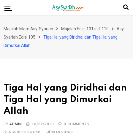
Skip
to
content
Majalah Islam Asy-Syariah
Majalah Edisi 101 s.d. 110
Asy
Syariah Edisi 105
Tiga Hal yang Diridhai dan Tiga Hal yang
Dimurkai Allah
Tiga Hal yang Diridhai dan
Tiga Hal yang Dimurkai
Allah
BY
ADMIN
16/02/2020
0
COMMENTS
6 MINUTES READ
3910
VIEWS