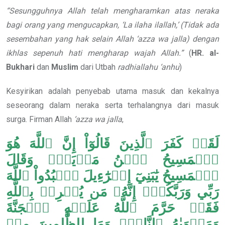
“Sesungguhnya Allah telah mengharamkan atas neraka
bagi orang
yang mengucapkan, ‘La ilaha ilallah,’ (Tidak ada
sesembahan yang hak selain Allah
‘azza wa jalla
) dengan
ikhlas sepenuh hati mengharap wajah Allah.”
(
HR. al-
Bukhari
dan
Muslim
dari Utbah
radhiallahu ‘anhu
)
Kesyirikan adalah penyebab utama masuk dan kekalnya
seseorang dalam neraka serta terhalangnya dari masuk
surga. Firman Allah
‘azza wa jalla
,
لَقَدۡ كَفَرَ ٱلَّذِينَ قَالُوٓاْ إِنَّ ٱللَّهَ هُوَ
ٱلۡمَسِيحُ ٱبۡنُ مَرۡيَمَۖ وَقَالَ
ٱلۡمَسِيحُ يَٰبَنِيٓ إِسۡرَٰٓءِيلَ ٱعۡبُدُواْ ٱللَّهَ
رَبِّي وَرَبَّكُمۡۖ إِنَّهُۥ مَن يُشۡرِكۡ بِٱللَّهِ
فَقَدۡ حَرَّمَ ٱللَّهُ عَلَيۡهِ ٱلۡجَنَّةَ
وَمَأۡوَىٰهُ ٱلنَّارُۖ وَمَا لِلظَّٰلِمِينَ مِنۡ