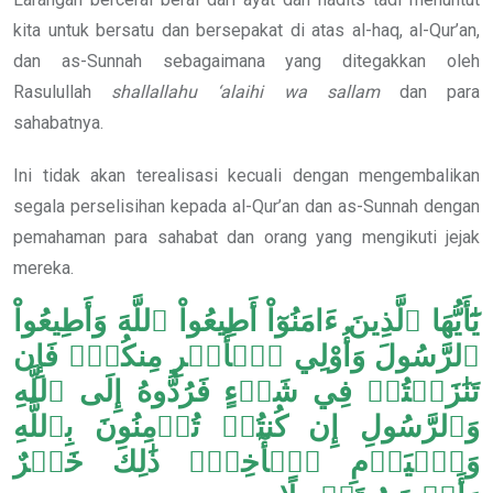
kita untuk bersatu dan bersepakat di atas al-haq, al-Qur’an,
dan as-Sunnah sebagaimana yang ditegakkan oleh
Rasulullah
shallallahu ‘alaihi wa sallam
dan para
sahabatnya.
Ini tidak akan terealisasi kecuali dengan mengembalikan
segala perselisihan kepada al-Qur’an dan as-Sunnah dengan
pemahaman para sahabat dan orang yang mengikuti jejak
mereka.
يَٰٓأَيُّهَا ٱلَّذِينَ ءَامَنُوٓاْ أَطِيعُواْ ٱللَّهَ وَأَطِيعُواْ
ٱلرَّسُولَ وَأُوْلِي ٱلۡأَمۡرِ مِنكُمۡۖ فَإِن
تَنَٰزَعۡتُمۡ فِي شَيۡءٍ فَرُدُّوهُ إِلَى ٱللَّهِ
وَٱلرَّسُولِ إِن كُنتُمۡ تُؤۡمِنُونَ بِٱللَّهِ
وَٱلۡيَوۡمِ ٱلۡأٓخِرِۚ ذَٰلِكَ خَيۡرٌ