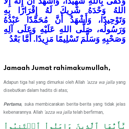
وَكَفَى بِاللهِ شَهِيدًا، وَأَشْهَدُ أَنْ إِلَهَ إِلاَّ
اللهُ وَحْدَهُ شَرِيكَ لَهُ إِقْرَارًا بِهِ
وَتَوْحِيدًا، وَأَشْهَدُ أَنَّ مُحَمَّدًا عَبْدُهُ
وَرَسُولُه، صَلَّى اللهِ عَلَيْهِ وَعَلَى آلِهِ
وَصَحْبِهِ وَسَلَّمَ تَسْلِيمًا مَزِيدًا. أَمَّا بَعْدُ
Jamaah Jumat rahimakumullah,
Adapun tiga hal yang dimurkai oleh Allah
‘azza wa jalla
yang
disebutkan dalam hadits di atas;
Pertama
, suka membicarakan berita-berita yang tidak jelas
kebenarannya. Allah
‘azza wa jalla
telah berfirman,
يَٰٓأَيُّهَا ٱلَّذِينَ ءَامَنُواْ ٱجۡتَنِبُواْ