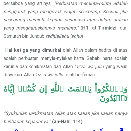
bersabda yang artinya,
“Perbuatan meminta-minta
adalah
penggaruk yang mengoyak
wajah seseorang. Kecuali jika
seseorang
meminta kepada penguasa atau dalam
urusan
yang mengharuskannya meminta.”
(
HR. at-Tirmidzi,
dari
Samurah bin Jundub
radhiallahu ‘anhu
)
Hal ketiga yang dimurkai
oleh Allah dalam hadits di atas
adalah perbuatan menyia-nyiakan harta. Sebab, harta adalah
karunia dan kenikmatan dari Allah
‘azza wa jalla
yang wajib
disyukuri. Allah
‘azza wa jalla
telah berfirman,
وَٱشۡكُرُواْ نِعۡمَتَ ٱللَّهِ إِن كُنتُمۡ إِيَّاهُ
تَعۡبُدُونَ
“Syukurilah kenikmatan Allah atas kalian jika kalian hanya
beribadah kepadanya.”
(an-Nahl: 114)