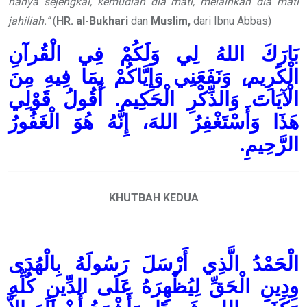
hanya sejengkal, kemudian dia mati, melainkan dia mati
jahiliah.”
(
HR. al-Bukhari
dan
Muslim,
dari Ibnu Abbas)
بَارَكَ اللهُ لِي وَلَكُمْ فِي الْقُرآنِ
الْكَرِيم،ِ وَنَفَعَنِي وَإِيَّاكُمْ بِمَا فِيهِ مِنَ
الْآيَاتَ وَالذِّكْرِ الْحَكِيم. أَقُولُ قَوْلِي
هَذَا وَأَسْتَغْفِرُ اللهَ، إِنَّهُ هُوَ الْغَفُورُ
الرَّحِيمِ.
KHUTBAH KEDUA
الْحَمْدُ الَّذِي أَرْسَلَ رَسُولَهُ بِالْهُدَى
وِدِينِ الْحَقِّ لِيُظْهِرَهُ عَلَى الدِّينِ كُلِّهِ