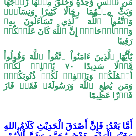
مِّن نَّفۡسٍ وَٰحِدَةٍ وَخَلَقَ مِنۡهَا زَوۡجَهَا
وَبَثَّ مِنۡهُمَا رِجَالًا كَثِيرًا وَنِسَآءًۚ
وَٱتَّقُواْ ٱللَّهَ ٱلَّذِي تَسَآءَلُونَ بِهِۦ
وَٱلۡأَرۡحَامَۚ إِنَّ ٱللَّهَ كَانَ عَلَيۡكُمۡ
رَقِيبًا
يَٰٓأَيُّهَا ٱلَّذِينَ ءَامَنُواْ ٱتَّقُواْ ٱللَّهَ وَقُولُواْ
قَوۡلًا سَدِيدًا ٧٠ يُصۡلِحۡ لَكُمۡ
أَعۡمَٰلَكُمۡ وَيَغۡفِرۡ لَكُمۡ ذُنُوبَكُمۡۗ
وَمَن يُطِعِ ٱللَّهَ وَرَسُولَهُۥ فَقَدۡ فَازَ
فَوۡزًا عَظِيمًا
أَمَّا بَعْدُ: فَإِنَّ أَصْدَقَ الْحَدِيْثِ كَلَامُ اللهِ