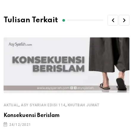
Tulisan Terkait
,
,
AKTUAL
ASY SYARIAH EDISI 114
KHUTBAH JUMAT
Konsekuensi Berislam
24/12/2021