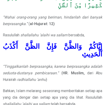
كَثِيرًا مِّنَ ٱلظَّنِّ
“Wahai orang-orang yang beriman, hindarilah dari banyak
berprasangka.”
(
al-Hujurat: 12)
Rasulullah
shallallahu ‘alaihi wa sallam
bersabda,
إِيَّاكُمْ وَالظَّنَّ فَإِنَّ الظَّنَّ أَكْذَبُ
الْحَدِيثِ
“Tinggalkanlah berprasangka, karena berprasangka adalah
sedusta-dustanya pembicaraan.”
(
HR. Muslim,
dari Abu
Hurairah
radhiallahu ‘anhu
)
Bahkan, Islam melarang seseorang memberitakan setiap apa
yang dia dengar dan setiap apa yang dia lihat. Rasulullah
shallallahu ‘alaihi wa sallam
telah bersabda,