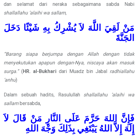
dan selamat dari neraka sebagaimana sabda Nabi
shallallahu ‘alaihi wa sallam
,
مَنْ لَقِيَ اللَّهَ لاَ يُشْرِكُ بِهِ شَيْئًا دَخَلَ
الجَنَّةَ
“Barang siapa berjumpa dengan Allah dengan tidak
menyekutukan apapun dengan-Nya, niscaya akan masuk
surga.”
(
HR. al-Bukhari
dari Muadz bin Jabal
radhiallahu
‘anhu
)
Dalam sebuah hadits, Rasulullah
shallallahu ‘alaihi wa
sallam
bersabda,
فَإِنَّ اللهَ حَرَّمَ عَلَى النَّارِ مَنْ قَالَ لاَ
إِلَهَ إِلاَّ اللهُ يَبْتَغِي بِذَلِكَ وَجْهَ اللهِ