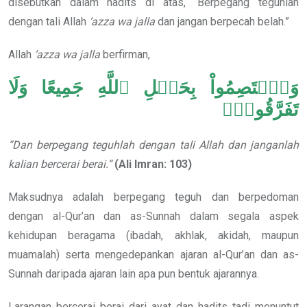
disebutkan dalam hadits di atas, “Berpegang teguhlah
dengan tali Allah
‘azza wa jalla
dan jangan berpecah belah.”
Allah
‘azza wa jalla
berfirman,
وَٱعۡتَصِمُواْ بِحَبۡلِ ٱللَّهِ جَمِيعًا وَلَا
تَفَرَّقُواْۚ
“Dan berpegang teguhlah dengan tali Allah dan janganlah
kalian bercerai berai.”
(Ali Imran: 103)
Maksudnya adalah berpegang teguh dan berpedoman
dengan al-Qur’an dan as-Sunnah dalam segala aspek
kehidupan beragama (ibadah, akhlak, akidah, maupun
muamalah) serta mengedepankan ajaran al-Qur’an dan as-
Sunnah daripada ajaran lain apa pun bentuk ajarannya.
Larangan bercerai berai dari ayat dan hadits tadi menuntut