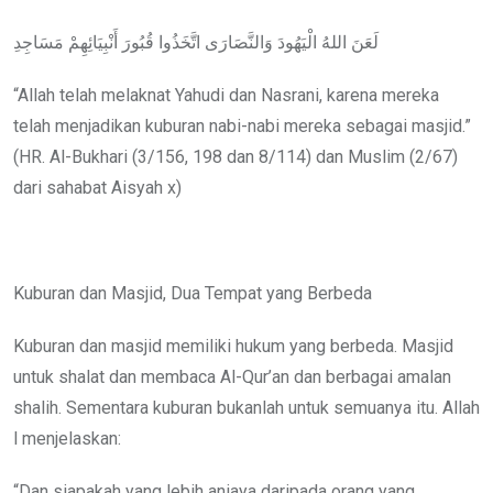
لَعَنَ اللهُ الْيَهُودَ وَالنَّصَارَى اتَّخَذُوا قُبُورَ أَنْبِيَائِهِمْ مَسَاجِدِ
“Allah telah melaknat Yahudi dan Nasrani, karena mereka
telah menjadikan kuburan nabi-nabi mereka sebagai masjid.”
(HR. Al-Bukhari (3/156, 198 dan 8/114) dan Muslim (2/67)
dari sahabat Aisyah x)
Kuburan dan Masjid, Dua Tempat yang Berbeda
Kuburan dan masjid memiliki hukum yang berbeda. Masjid
untuk shalat dan membaca Al-Qur’an dan berbagai amalan
shalih. Sementara kuburan bukanlah untuk semuanya itu. Allah
l menjelaskan:
“Dan siapakah yang lebih aniaya daripada orang yang