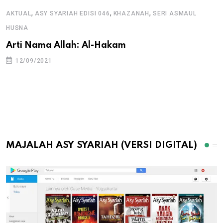
,
,
,
AKTUAL
ASY SYARIAH EDISI 046
KHAZANAH
SERI ASMAUL
HUSNA
Arti Nama Allah: Al-Hakam
12/09/2021
MAJALAH ASY SYARIAH (VERSI DIGITAL)