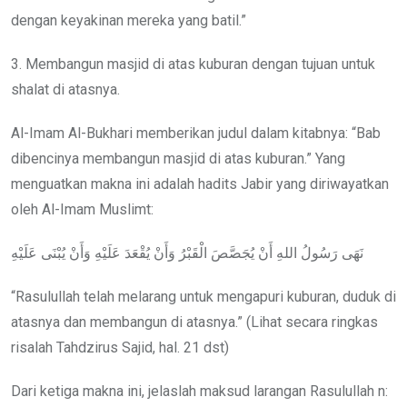
dengan keyakinan mereka yang batil.”
3. Membangun masjid di atas kuburan dengan tujuan untuk
shalat di atasnya.
Al-Imam Al-Bukhari memberikan judul dalam kitabnya: “Bab
dibencinya membangun masjid di atas kuburan.” Yang
menguatkan makna ini adalah hadits Jabir yang diriwayatkan
oleh Al-Imam Muslimt:
نَهَى رَسُولُ اللهِ أَنْ يُجَصَّصَ الْقَبْرُ وَأَنْ يُقْعَدَ عَلَيْهِ وَأَنْ يُبْنَى عَلَيْهِ
“Rasulullah telah melarang untuk mengapuri kuburan, duduk di
atasnya dan membangun di atasnya.” (Lihat secara ringkas
risalah Tahdzirus Sajid, hal. 21 dst)
Dari ketiga makna ini, jelaslah maksud larangan Rasulullah n: