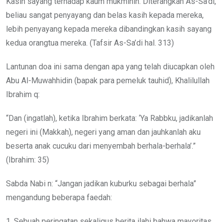
Kasih sayang terhadap kaum mukminin. Diterangkan As-Sa’di,
beliau sangat penyayang dan belas kasih kepada mereka,
lebih penyayang kepada mereka dibandingkan kasih sayang
kedua orangtua mereka. (Tafsir As-Sa’di hal. 313)
Lantunan doa ini sama dengan apa yang telah diucapkan oleh
Abu Al-Muwahhidin (bapak para pemeluk tauhid), Khalilullah
Ibrahim q:
“Dan (ingatlah), ketika Ibrahim berkata: ‘Ya Rabbku, jadikanlah
negeri ini (Makkah), negeri yang aman dan jauhkanlah aku
beserta anak cucuku dari menyembah berhala-berhala’.”
(Ibrahim: 35)
Sabda Nabi n: “Jangan jadikan kuburku sebagai berhala”
mengandung beberapa faedah:
1. Sebuah peringatan sekaligus berita ilahi bahwa mayoritas