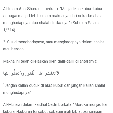
Al-Imam Ash-Shan’ani t berkata: “Menjadikan kubur-kubur
sebagai masjid lebih umum maknanya dari sekadar shalat
menghadapnya atau shalat di atasnya.” (Subulus Salam
1/214)
2. Sujud menghadapnya, atau menghadapnya dalam shalat
atau berdoa.
Makna ini telah dijelaskan oleh dalil-dalil, di antaranya:
لاَ تَجْلِسُوا عَلَى الْقُبُورِ وَلاَ تُصَلُّوا إِلَيْهَا
“Jangan kalian duduk di atas kubur dan jangan kalian shalat
menghadapnya.”
Al-Munawi dalam Faidhul Qadir berkata: “Mereka menjadikan
kuburan-kuburan tersebut sebagai arah kiblat bersamaan