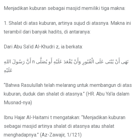
Menjadikan kuburan sebagai masjid memiliki tiga makna:
1. Shalat di atas kuburan, artinya sujud di atasnya. Makna ini
terambil dari banyak hadits, di antaranya:
Dari Abu Sa’id Al-Khudri z, ia berkata:
أَنَّ رَسُولَ اللهِ n نَهَى أَنْ يُبْنَى عَلَى الْقُبُورِ وَأَنْ يُقْعَدَ عَلَيْهِ أَو يُصَلَّى
عَلَيْهِ
“Bahwa Rasulullah telah melarang untuk membangun di atas
kuburan, duduk dan shalat di atasnya.” (HR. Abu Ya’la dalam
Musnad-nya)
Ibnu Hajar Al-Haitami t mengatakan: “Menjadikan kuburan
sebagai masjid artinya shalat di atasnya atau shalat
menghadapnya.” (Az-Zawajir, 1/121)