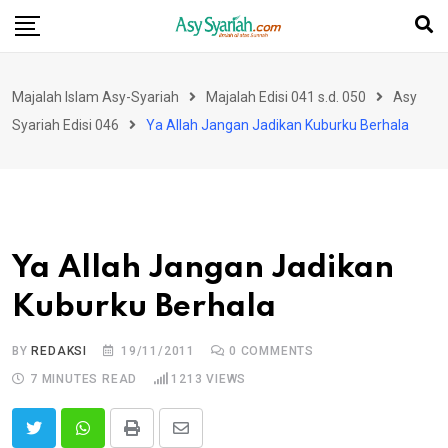
Skip
to
content
Majalah Islam Asy-Syariah
Majalah Edisi 041 s.d. 050
Asy
Syariah Edisi 046
Ya Allah Jangan Jadikan Kuburku Berhala
Ya Allah Jangan Jadikan
Kuburku Berhala
BY
REDAKSI
19/11/2011
0
COMMENTS
7 MINUTES READ
1213
VIEWS
Print
Share