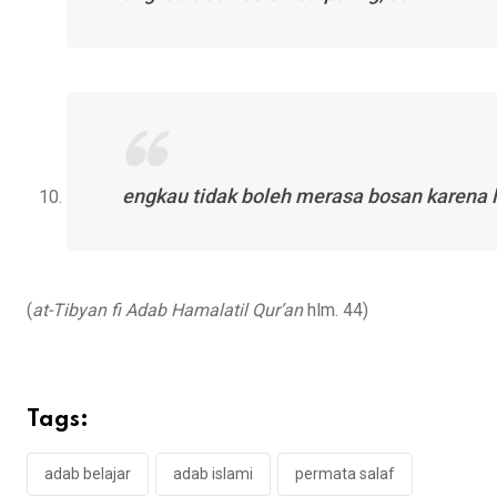
engkau tidak boleh merasa bosan karena 
(
at-Tibyan fi Adab Hamalatil Qur’an
hlm. 44)
Tags:
adab belajar
adab islami
permata salaf