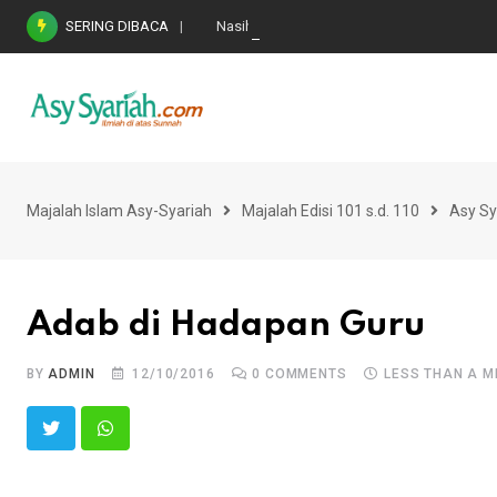
Skip
SERING DIBACA
Nasihat Emas di Masa Fitnah (Ujian/Perselis
to
content
Majalah Islam Asy-Syariah
Majalah Edisi 101 s.d. 110
Asy Sy
Adab di Hadapan Guru
BY
ADMIN
12/10/2016
0
COMMENTS
LESS THAN A M