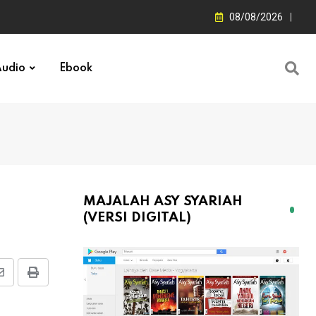
08/08/2026
udio
Ebook
MAJALAH ASY SYARIAH
(VERSI DIGITAL)
Share
Print
via