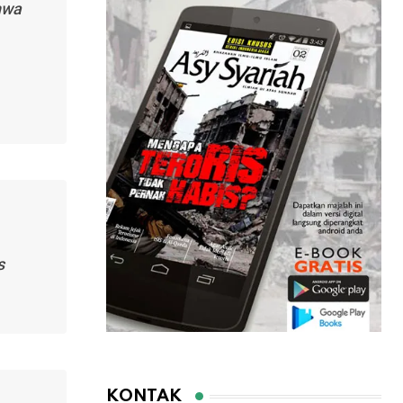
hwa
s
KONTAK