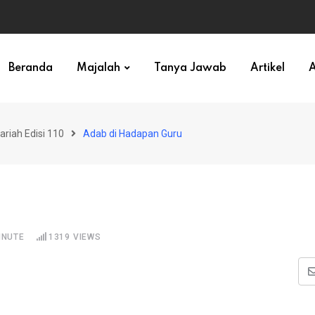
ihan)
Beranda
Majalah
Tanya Jawab
Artikel
A
ariah Edisi 110
Adab di Hadapan Guru
INUTE
1319
VIEWS