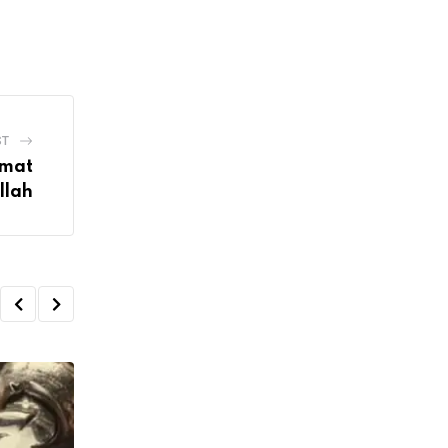
via
Email
ST
mat
llah