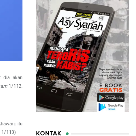
t dia akan
sham
1/112,
awarij itu
, 1/113)
KONTAK