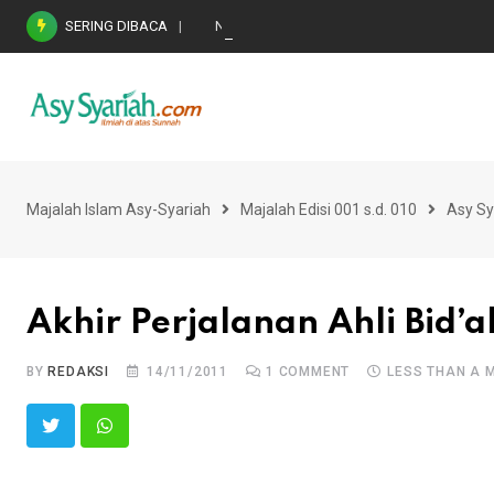
Skip
SERING DIBACA
Nasihat Emas di Masa Fitnah (Ujian/Perselis
to
content
Majalah Islam Asy-Syariah
Majalah Edisi 001 s.d. 010
Asy Sy
Akhir Perjalanan Ahli Bid’a
BY
REDAKSI
14/11/2011
1
COMMENT
LESS THAN A 