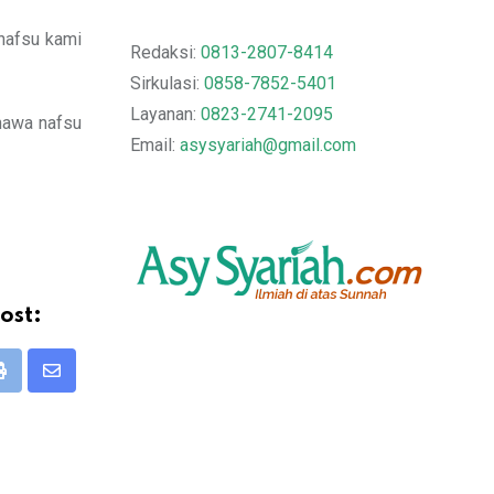
 nafsu kami
Redaksi:
0813-2807-8414
Sirkulasi:
0858-7852-5401
Layanan:
0823-2741-2095
hawa nafsu
Email:
asysyariah@gmail.com
ost:
Print
Share
via
Email