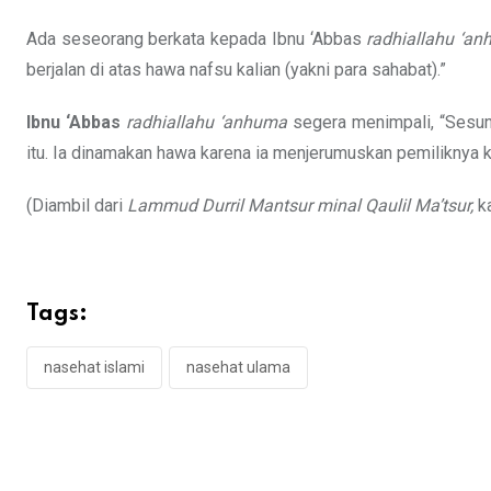
Ada seseorang berkata kepada Ibnu ‘Abbas
radhiallahu ‘a
berjalan di atas hawa nafsu kalian (yakni para sahabat).”
Ibnu ‘Abbas
radhiallahu ‘anhuma
segera menimpali, “Sesun
itu. Ia dinamakan hawa karena ia menjerumuskan pemiliknya k
(Diambil dari
Lammud Durril Mantsur minal Qaulil Ma’tsur,
k
Tags:
nasehat islami
nasehat ulama