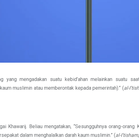
ng yang mengadakan suatu kebid’ahan melainkan suatu saa
aum muslimin atau memberontak kepada pemerintah).” (
al-I’ti
ai Khawarij. Beliau mengatakan, “Sesungguhnya orang-orang Kh
rsepakat dalam menghalalkan darah kaum muslimin.” (
al-I’tisham