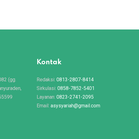
18/11/2020
Kontak
082 (gg.
Redaksi:
0813-2807-8414
anyuraden,
Sirkulasi:
0858-7852-5401
 55599
Layanan:
0823-2741-2095
Email:
asysyariah@gmail.com