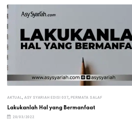
,
,
AKTUAL
ASY SYARIAH EDISI 037
PERMATA SALAF
Lakukanlah Hal yang Bermanfaat
20/03/2022