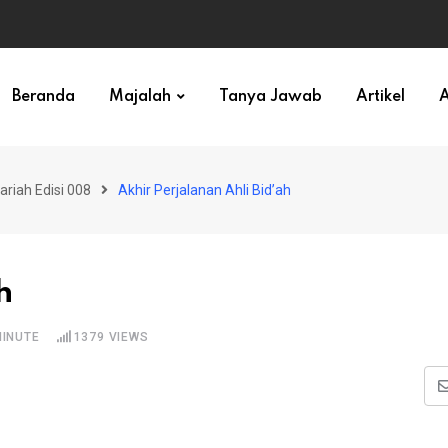
ihan)
Beranda
Majalah
Tanya Jawab
Artikel
A
ariah Edisi 008
Akhir Perjalanan Ahli Bid’ah
h
MINUTE
1379
VIEWS