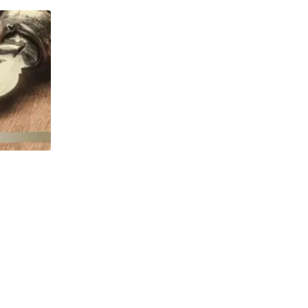
,
AKIDAH
ASY SYARIAH EDISI 008
Sihir di Sekitar Kita