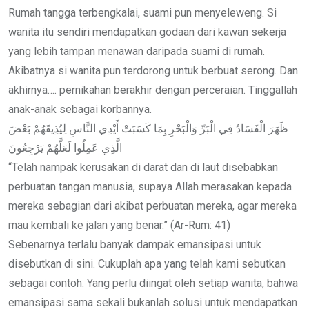
Rumah tangga terbengkalai, suami pun menyeleweng. Si
wanita itu sendiri mendapatkan godaan dari kawan sekerja
yang lebih tampan menawan daripada suami di rumah.
Akibatnya si wanita pun terdorong untuk berbuat serong. Dan
akhirnya…. pernikahan berakhir dengan perceraian. Tinggallah
anak-anak sebagai korbannya.
ظَهَرَ الْفَسَادُ فِي الْبَرِّ وَالْبَحْرِ بِمَا كَسَبَتْ أَيْدِي النَّاسِ لِيُذِيقَهُمْ بَعْضَ
الَّذِي عَمِلُوا لَعَلَّهُمْ يَرْجِعُونَ
“Telah nampak kerusakan di darat dan di laut disebabkan
perbuatan tangan manusia, supaya Allah merasakan kepada
mereka sebagian dari akibat perbuatan mereka, agar mereka
mau kembali ke jalan yang benar.” (Ar-Rum: 41)
Sebenarnya terlalu banyak dampak emansipasi untuk
disebutkan di sini. Cukuplah apa yang telah kami sebutkan
sebagai contoh. Yang perlu diingat oleh setiap wanita, bahwa
emansipasi sama sekali bukanlah solusi untuk mendapatkan