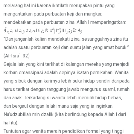
melarang hal ini karena ikhtilath merupakan pintu yang
mengantarkan pada perbuatan keji dan mungkar,
mendekatkan pada perbuatan zina. Allah l memperingatkan:
وَلَا تَقْرَبُوا الزِّنَا إِنَّهُ كَانَ فَاحِشَةً وَسَاءَ سَبِيلًا
“Dan janganlah kalian mendekati zina, sesungguhnya zina itu
adalah suatu perbuatan keji dan suatu jalan yang amat buruk.”
(Al-Isra`: 32)
Gejala lain yang kini terlihat di kalangan mereka yang menjadi
korban emansipasi adalah sepinya ikatan pernikahan. Wanita
yang sibuk dengan karirnya lebih suka hidup sendiri daripada
harus terikat dengan tanggung jawab mengurus suami, rumah
dan anak. Terkadang si wanita lebih memilih hidup bebas,
dan bergaul dengan lelaki mana saja yang ia inginkan.
Na’udzubillah min dzalik (kita berlindung kepada Allah l dari
hal itu).
Tuntutan agar wanita meraih pendidikan formal yang tinggi