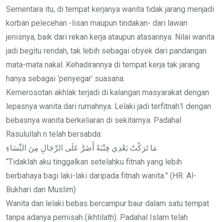
Sementara itu, di tempat kerjanya wanita tidak jarang menjadi
korban pelecehan -lisan maupun tindakan- dari lawan
jenisnya, baik dari rekan kerja ataupun atasannya. Nilai wanita
jadi begitu rendah, tak lebih sebagai obyek dari pandangan
mata-mata nakal. Kehadirannya di tempat kerja tak jarang
hanya sebagai ‘penyegar’ suasana.
Kemerosotan akhlak terjadi di kalangan masyarakat dengan
lepasnya wanita dari rumahnya. Lelaki jadi terfitnah1 dengan
bebasnya wanita berkeliaran di sekitarnya. Padahal
Rasulullah n telah bersabda:
مَا تَرَكْتُ بَعْدِي فِتْنَةً أَضَرَّ عَلَى الرِّجَالِ مِنَ النِّسَاءِ
“Tidaklah aku tinggalkan setelahku fitnah yang lebih
berbahaya bagi laki-laki daripada fitnah wanita.” (HR. Al-
Bukhari dan Muslim)
Wanita dan lelaki bebas bercampur baur dalam satu tempat
tanpa adanya pemisah (ikhtilath). Padahal Islam telah