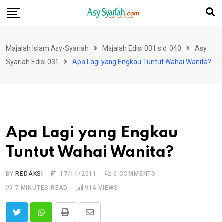
Skip
to
content
Majalah Islam Asy-Syariah
Majalah Edisi 031 s.d. 040
Asy
Syariah Edisi 031
Apa Lagi yang Engkau Tuntut Wahai Wanita?
Apa Lagi yang Engkau
Tuntut Wahai Wanita?
BY
REDAKSI
17/11/2011
0
COMMENTS
7 MINUTES READ
914
VIEWS
Print
Share