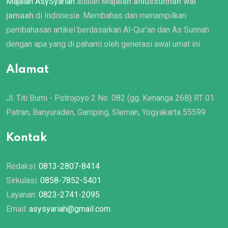
Majalah AsySyariah
adalah
Majalah ahlussunnah wal
jamaah
di Indonesia. Membahas dan menampilkan
pembahasan artikel berdasarkan Al-Qur’an dan As Sunnah
dengan apa yang di pahami oleh generasi awal umat ini.
Alamat
Jl. Titi Bumi - Potrojoyo 2 No. 082 (gg. Kenanga 26B) RT 01
Patran, Banyuraden, Gamping, Sleman, Yogyakarta 55599
Kontak
Redaksi:
0813-2807-8414
Sirkulasi:
0858-7852-5401
Layanan:
0823-2741-2095
Email:
asysyariah@gmail.com