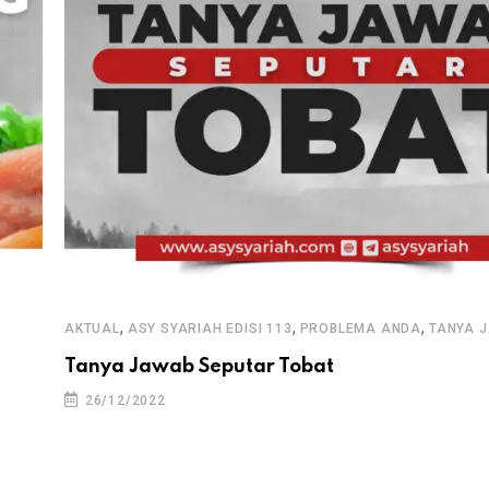
,
,
,
AKTUAL
ASY SYARIAH EDISI 113
PROBLEMA ANDA
TANYA 
Tanya Jawab Seputar Tobat
26/12/2022