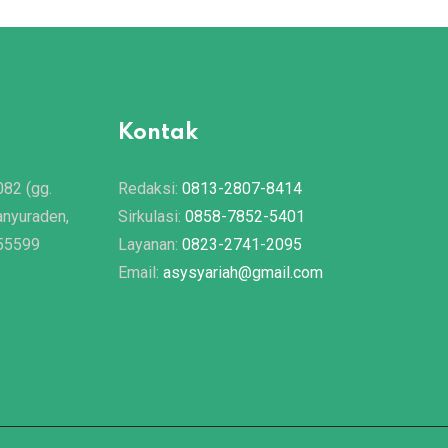
Kontak
082 (gg.
Redaksi:
0813-2807-8414
anyuraden,
Sirkulasi:
0858-7852-5401
 55599
Layanan:
0823-2741-2095
Email:
asysyariah@gmail.com