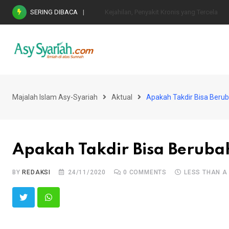
Skip
SERING DIBACA
Nasihat Emas di Masa Fitnah (Ujian/Perselis
to
content
Majalah Islam Asy-Syariah
Aktual
Apakah Takdir Bisa Beru
Apakah Takdir Bisa Beruba
BY
REDAKSI
24/11/2020
0
COMMENTS
LESS THAN A