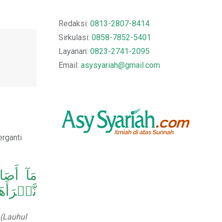
Redaksi:
0813-2807-8414
Sirkulasi:
0858-7852-5401
Layanan:
0823-2741-2095
Email:
asysyariah@gmail.com
erganti
مَآ أَص
نَّبۡرَأَه
 (Lauhul