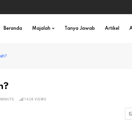
ihan)
Beranda
Majalah
Tanya Jawab
Artikel
A
bah?
h?
 MINUTE
1428
VIEWS