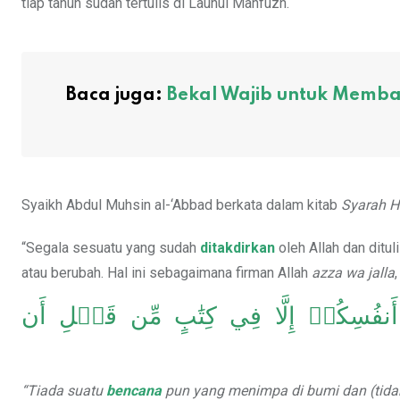
tiap tahun sudah tertulis di Lauhul Mahfuzh.
Baca juga:
Bekal Wajib untuk Memba
Syaikh Abdul Muhsin al-‘Abbad berkata dalam kitab
Syarah Ha
“Segala sesuatu yang sudah
ditakdirkan
oleh Allah dan ditul
atau berubah. Hal ini sebagaimana firman Allah
azza wa jalla
,
نفُسِكُمۡ إِلَّا فِي كِتَٰبٍ مِّن قَبۡلِ أَن
“Tiada suatu
bencana
pun yang menimpa di bumi dan (tidak 