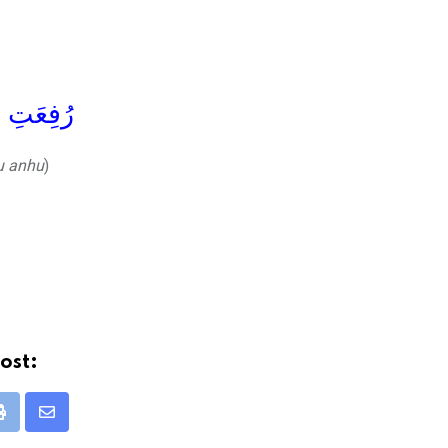
رُفِعَتِ ا
u anhu
)
ost:
Print
Share