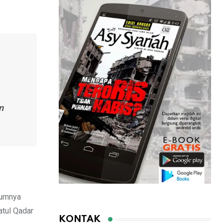
n
lumnya
atul Qadar
KONTAK