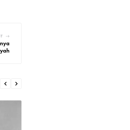
via
Email
ST
lnya
yah