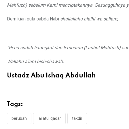
Mahfuzh) sebelum Kami menciptakannya. Sesungguhnya yan
Demikian pula sabda Nabi
shallallahu alaihi wa sallam
,
“Pena sudah terangkat dan lembaran (Lauhul Mahfuzh) suda
Wallahu a’lam bish-shawab.
Ustadz Abu Ishaq Abdullah
Tags:
berubah
lailatul qadar
takdir