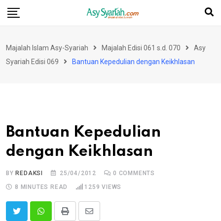
Skip
to
content
Majalah Islam Asy-Syariah
Majalah Edisi 061 s.d. 070
Asy
Syariah Edisi 069
Bantuan Kepedulian dengan Keikhlasan
Bantuan Kepedulian
dengan Keikhlasan
BY
REDAKSI
25/04/2012
0
COMMENTS
8 MINUTES READ
1259
VIEWS
Print
Share