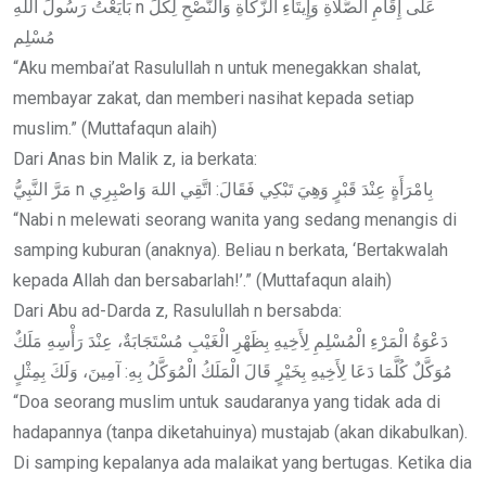
بَايَعْتُ رَسُولَ اللهِ n عَلَى إِقَامِ الصَّلَاةِ وَإِيتَاءِ الزَّكَاةِ وَالنُّصْحِ لِكُلِّ
مُسْلِم
“Aku membai’at Rasulullah n untuk menegakkan shalat,
membayar zakat, dan memberi nasihat kepada setiap
muslim.” (Muttafaqun alaih)
Dari Anas bin Malik z, ia berkata:
مَرَّ النَّبِيُّ n بِامْرَأَةٍ عِنْدَ قَبْرٍ وَهِيَ تَبْكِي فَقَالَ: اتَّقِي اللهَ وَاصْبِرِي
“Nabi n melewati seorang wanita yang sedang menangis di
samping kuburan (anaknya). Beliau n berkata, ‘Bertakwalah
kepada Allah dan bersabarlah!’.” (Muttafaqun alaih)
Dari Abu ad-Darda z, Rasulullah n bersabda:
دَعْوَةُ الْمَرْءِ الْمُسْلِمِ لِأَخِيهِ بِظَهْرِ الْغَيْبِ مُسْتَجَابَةٌ، عِنْدَ رَأْسِهِ مَلَكٌ
مُوَكَّلٌ كُلَّمَا دَعَا لِأَخِيهِ بِخَيْرٍ قَالَ الْمَلَكُ الْمُوَكَّلُ بِهِ: آمِينَ، وَلَكَ بِمِثْلٍ
“Doa seorang muslim untuk saudaranya yang tidak ada di
hadapannya (tanpa diketahuinya) mustajab (akan dikabulkan).
Di samping kepalanya ada malaikat yang bertugas. Ketika dia