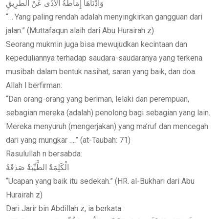
وَأَدْنَاهَا إِمَاطَةُ الْأَذَى عَنْ الطَّرِيقِ
“… Yang paling rendah adalah menyingkirkan gangguan dari
jalan.” (Muttafaqun alaih dari Abu Hurairah z)
Seorang mukmin juga bisa mewujudkan kecintaan dan
kepeduliannya terhadap saudara-saudaranya yang terkena
musibah dalam bentuk nasihat, saran yang baik, dan doa.
Allah l berfirman:
“Dan orang-orang yang beriman, lelaki dan perempuan,
sebagian mereka (adalah) penolong bagi sebagian yang lain.
Mereka menyuruh (mengerjakan) yang ma’ruf dan mencegah
dari yang mungkar ….” (at-Taubah: 71)
Rasulullah n bersabda:
الْكَلِمَةُ الطَّيِّبَةُ صَدَقَةٌ
“Ucapan yang baik itu sedekah.” (HR. al-Bukhari dari Abu
Hurairah z)
Dari Jarir bin Abdillah z, ia berkata: