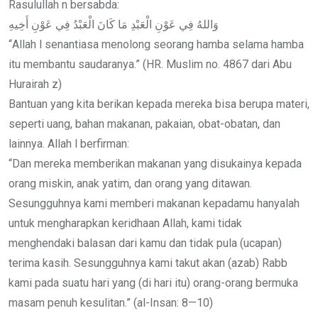
Rasulullah n bersabda:
وَاللهُ فِي عَوْنِ الْعَبْدِ مَا كَانَ الْعَبْدُ فِي عَوْنِ أَخِيهِ
“Allah l senantiasa menolong seorang hamba selama hamba
itu membantu saudaranya.” (HR. Muslim no. 4867 dari Abu
Hurairah z)
Bantuan yang kita berikan kepada mereka bisa berupa materi,
seperti uang, bahan makanan, pakaian, obat-obatan, dan
lainnya. Allah l berfirman:
“Dan mereka memberikan makanan yang disukainya kepada
orang miskin, anak yatim, dan orang yang ditawan.
Sesungguhnya kami memberi makanan kepadamu hanyalah
untuk mengharapkan keridhaan Allah, kami tidak
menghendaki balasan dari kamu dan tidak pula (ucapan)
terima kasih. Sesungguhnya kami takut akan (azab) Rabb
kami pada suatu hari yang (di hari itu) orang-orang bermuka
masam penuh kesulitan.” (al-Insan: 8—10)