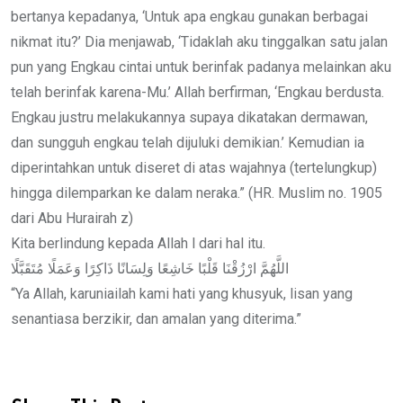
bertanya kepadanya, ‘Untuk apa engkau gunakan berbagai
nikmat itu?’ Dia menjawab, ‘Tidaklah aku tinggalkan satu jalan
pun yang Engkau cintai untuk berinfak padanya melainkan aku
telah berinfak karena-Mu.’ Allah berfirman, ‘Engkau berdusta.
Engkau justru melakukannya supaya dikatakan dermawan,
dan sungguh engkau telah dijuluki demikian.’ Kemudian ia
diperintahkan untuk diseret di atas wajahnya (tertelungkup)
hingga dilemparkan ke dalam neraka.” (HR. Muslim no. 1905
dari Abu Hurairah z)
Kita berlindung kepada Allah l dari hal itu.
اللَّهُمَّ ارْزُقْنَا قَلْبًا خَاشِعًا وَلِسَانًا ذَاكِرًا وَعَمَلًا مُتَقَبَّلًا
“Ya Allah, karuniailah kami hati yang khusyuk, lisan yang
senantiasa berzikir, dan amalan yang diterima.”