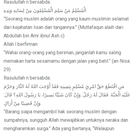
Rasulullah n bersabda:
الْمُسْلِمُ مَنْ سَلِمَ الْمُسْلِمُونَ مِنْ لِسَانِهِ وَيَدِهِ
“Seorang muslim adalah orang yang kaum muslimin selamat
dari kejahatan lisan dan tangannya.” (Muttafaqun alaih dari
Abdullah bin Amr ibnul Ash c)
Allah l berfirman:
“Wahai orang-orang yang beriman, janganlah kamu saling
memakan harta sesamamu dengan jalan yang batil.” (an-Nisa:
29)
Rasulullah n bersabda:
مَنِ اقْتَطَعَ حَقَّ امْرِئٍ مُسْلِمٍ بِيَمِينِهِ فَقَدْ أَوْجَبَ اللهُ لَهُ النَّارَ وَحَرَّمَ
عَلَيْهِ الْجَنَّةَ. فَقَالَ لَهُ رَجُلٌ: وَإِنْ كَانَ شَيْئًا يَسِيرًا، يَا رَسُولَ اللهِ؟ قَالَ:
وَإِنْ قَضِيبًا مِنْ أَرَاكٍ
“Barang siapa mengambil hak seorang muslim dengan
sumpahnya, sungguh Allah mewajibkan untuknya neraka dan
mengharamkan surga.” Ada yang bertanya, “Walaupun