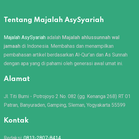
Tentang Majalah AsySyariah
Majalah AsySyariah
adalah
Majalah ahlussunnah wal
jamaah
di Indonesia. Membahas dan menampilkan
pembahasan artikel berdasarkan Al-Qur’an dan As Sunnah
dengan apa yang di pahami oleh generasi awal umat ini.
Alamat
Jl. Titi Bumi - Potrojoyo 2 No. 082 (gg. Kenanga 26B) RT 01
Patran, Banyuraden, Gamping, Sleman, Yogyakarta 55599
Kontak
Redaksi:
0813-2807-8414