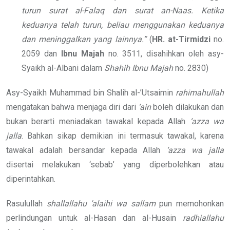
turun surat al-Falaq dan surat an-Naas. Ketika
keduanya telah turun, beliau menggunakan keduanya
dan meninggalkan yang lainnya.”
(
HR. at-Tirmidzi
no.
2059 dan
Ibnu Majah
no. 3511, disahihkan oleh asy-
Syaikh al-Albani dalam
Shahih Ibnu Majah
no. 2830)
Asy-Syaikh Muhammad bin Shalih al-’Utsaimin
rahimahullah
mengatakan bahwa menjaga diri dari
‘ain
boleh dilakukan dan
bukan berarti meniadakan tawakal kepada Allah
‘azza wa
jalla
. Bahkan sikap demikian ini termasuk tawakal, karena
tawakal adalah bersandar kepada Allah
‘azza wa jalla
disertai melakukan ‘sebab’ yang diperbolehkan atau
diperintahkan.
Rasulullah
shallallahu ‘alaihi wa sallam
pun memohonkan
perlindungan untuk al-Hasan dan al-Husain
radhiallahu