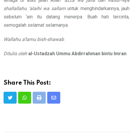
tenaga di atas jalan Allah
‘azza wa jalla
dan Rasul-Nya
shallallahu ‘alaihi wa sallam
untuk menghindarkannya, jauh
sebelum ‘ain itu datang menerpa. Buah hati tercinta,
semogalah selamat selamanya.
Wallahu a’lamu bish-shawab
.
Ditulis oleh
al-Ustadzah Ummu Abdirrahman bintu Imran
Share This Post:
Print
Share
via
Email