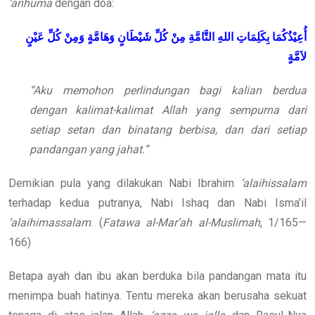
‘anhuma
dengan doa:
أُعِيْذُكُمَا بِكَلِمَاتِ اللهِ التَّامَّةِ مِنْ كُلِّ شَيْطَانٍ وَهَامَّةٍ وَمِنْ كُلِّ عَيْنٍ
لاَمَّةٍ
“Aku memohon perlindungan bagi kalian berdua
dengan kalimat-kalimat Allah yang sempurna dari
setiap setan dan binatang berbisa, dan dari setiap
pandangan yang jahat.”
Demikian pula yang dilakukan Nabi Ibrahim
‘alaihissalam
terhadap kedua putranya, Nabi Ishaq dan Nabi Isma’il
‘alaihimassalam
. (
Fatawa al-Mar’ah al-Muslimah
, 1/165—
166)
Betapa ayah dan ibu akan berduka bila pandangan mata itu
menimpa buah hatinya. Tentu mereka akan berusaha sekuat