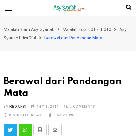
Skip
to
content
Majalah Islam Asy-Syariah
Majalah Edisi 001 s.d. 010
Asy
Syariah Edisi 004
Berawal dari Pandangan Mata
Berawal dari Pandangan
Mata
BY
REDAKSI
14/11/2011
0
COMMENTS
6 MINUTES READ
1963
VIEWS
Print
Share