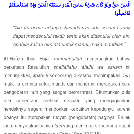
الْعَيْنُ حَقٌّ وَلَوْ كَانَ شَيْءٌ سَابَقَ الْقَدَرَ سَبَقَتْهُ الْعَيْنُ وَإِذَا اسْتَغْسَلْتُمْ
فَاغْسِلُوا
“‘Ain itu benar adanya. Seandainya ada sesuatu yang
dapat mendahului takdir, tentu akan didahului oleh ‘ain.
Apabila kalian diminta untuk mandi, maka mandilah.”
Al-Hafizh Ibnu Hajar
rahimahullah
menerangkan bahwa
perkataan Rasulullah
shallallahu ‘alaihi wa sallam
ini
menunjukkan, apabila seseorang diketahui menimpakan
‘ain
,
maka ia diminta untuk mandi, dan mandi ini merupakan cara
pengobatan
‘ain
yang sangat bermanfaat. Dituntunkan pula
bila seseorang melihat sesuatu yang mengagumkan
hendaknya segera mendoakan kebaikan kepadanya, karena
doanya itu merupakan ruqyah (pengobatan) baginya. Beliau
juga menyatakan bahwa
‘ain
yang menimpa seseorang dapat