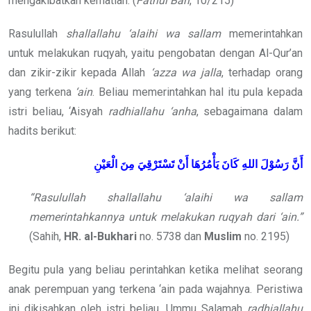
mengakibatkan kematian. (
Fathul Bari
, 10/215)
Rasulullah
shallallahu ‘alaihi wa sallam
memerintahkan
untuk melakukan ruqyah, yaitu pengobatan dengan Al-Qur’an
dan zikir-zikir kepada Allah
‘azza wa jalla
, terhadap orang
yang terkena
‘ain
. Beliau memerintahkan hal itu pula kepada
istri beliau, ‘Aisyah
radhiallahu ‘anha
, sebagaimana dalam
hadits berikut:
أَنَّ رَسُوْلَ اللهِ
كَانَ يَأْمُرُهَا أَنْ تَسْتَرْقِيَ مِنَ الْعَيْنِ
“Rasulullah shallallahu ‘alaihi wa sallam
memerintahkannya untuk melakukan ruqyah dari ‘ain.”
(Sahih,
HR. al-Bukhari
no. 5738 dan
Muslim
no. 2195)
Begitu pula yang beliau perintahkan ketika melihat seorang
anak perempuan yang terkena ‘ain pada wajahnya. Peristiwa
ini dikisahkan oleh istri beliau, Ummu Salamah
radhiallahu