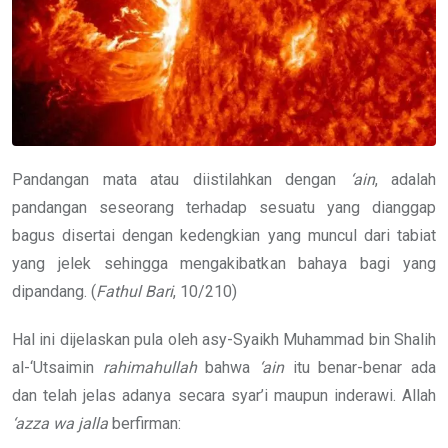
Pandangan mata atau diistilahkan dengan
‘ain
, adalah
pandangan seseorang terhadap sesuatu yang dianggap
bagus disertai dengan kedengkian yang muncul dari tabiat
yang jelek sehingga mengakibatkan bahaya bagi yang
dipandang. (
Fathul Bari
, 10/210)
Hal ini dijelaskan pula oleh asy-Syaikh Muhammad bin Shalih
al-‘Utsaimin
rahimahullah
bahwa
‘ain
itu benar-benar ada
dan telah jelas adanya secara syar’i maupun inderawi. Allah
‘azza wa jalla
berfirman: