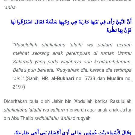
‘anha
:
أَنَّ النَّبِيَّ
رَأَى فِي بَيْتِهَا جَارِيَةً فِي وَجْهِهَا سَفْعَةٌ فَقَالَ: اسْتَرْقُوا لَهَا
فَإِنَّ بِهَا نَظْرَةً
“Rasulullah shallallahu ‘alaihi wa sallam pernah
melihat seorang anak perempuan di rumah Ummu
Salamah yang pada wajahnya ada kehitam-hitaman.
Beliau pun berkata, ‘Ruqyahlah dia, karena dia tertimpa
‘ain’.”
(Sahih,
HR. al-Bukhari
no. 5739 dan
Muslim
no.
2197)
Diceritakan pula oleh Jabir bin ‘Abdullah ketika Rasulullah
shallallahu ‘alaihi wa sallam
menyuruh agar anak-anak Ja’far
bin Abu Thalib
radhiallahu ‘anhu
diruqyah:
وَقَالَ لِأَسْمَاءَ بِنْتِ عُمَيْسٍ: مَا لِي أَرَى أَجْسَامَ بَنِي أَخِي ضَارِعَةً،