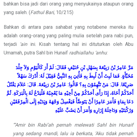
bahkan bisa jadi dari orang yang menyukainya ataupun orang
yang saleh. (
Fathul Bari
, 10/215)
Bahkan di antara para sahabat yang notabene mereka itu
adalah orang-orang yang paling mulia setelah para nabi pun,
terjadi
‘ain
ini. Kisah tentang hal ini dituturkan oleh Abu
Umamah, putra Sahl bin Hunaif
radhiallahu ‘anhu
:
مَرَّ عَامِرُ بْنُ رَبِيْعَةَ بِسَهْلِ بْنِ حُنَيْفٍ فَقَالَ: لَمْ أَرَ كَالْيَوْمِ وَلاَ جِلْدَ
مُخَبَّأَةٍ. فَمَا لَبِثَ أَنْ لُبِطَ بِهِ فَأُتِيَ بِهِ النَّبِيُّ
فَقِيْلَ لَهُ: أَدْرَكَ سَهْلاً
صَرِيْعًا. قَالَ: مَنْ تَتَّهِمُوْنَ بِهِ؟ قَالُوا: عَامِرُ بْنُ رَبِيْعَةَ. قَالَ: عَلاَمَ يَقْتُلُ
أَحَدُكُمْ أَخَاهُ، إِذَا رَأَى أَحَدُكُمْ مِنْ أَخِيْهِ مَا يُعْجِبُهُ فَلْيَدْعُ لَهُ بِالْبَرَكَةِ. ثُمَّ
دَعَا بِمَاءٍ فَأَمَرَ عَامِرًا أَنْ يَتَوَضَّأَ فَيَغْسِلُ وَجْهَهُ وَيَِدَيْهِ إِلَى الْمِرْفَقَيْنِ
وَرُكْبَتَيْهِ وَدَاخِلَةَ إِزَارِهِ وَأَمَرَ أَنْ يَصُبَّ عَلَيْهِ
“‘Amir bin Rabi’ah pernah melewati Sahl bin Hunaif
yang sedang mandi, lalu ia berkata, ‘Aku tidak pernah