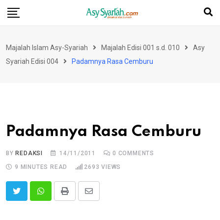
Skip
to
content
Majalah Islam Asy-Syariah
Majalah Edisi 001 s.d. 010
Asy
Syariah Edisi 004
Padamnya Rasa Cemburu
Padamnya Rasa Cemburu
BY
REDAKSI
14/11/2011
0
COMMENTS
9 MINUTES READ
2693
VIEWS
Print
Share
via