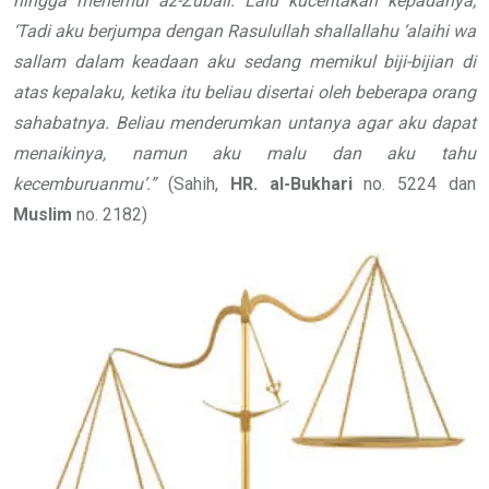
hingga menemui az-Zubair. Lalu kuceritakan kepadanya,
‘Tadi aku berjumpa dengan Rasulullah shallallahu ‘alaihi wa
sallam dalam keadaan aku sedang memikul biji-bijian di
atas kepalaku, ketika itu beliau disertai oleh beberapa orang
sahabatnya. Beliau menderumkan untanya agar aku dapat
menaikinya, namun aku malu dan aku tahu
kecemburuanmu’.”
(Sahih,
HR. al-Bukhari
no. 5224 dan
Muslim
no. 2182)