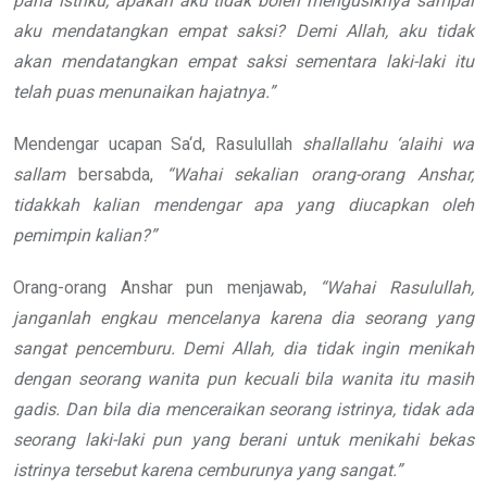
paha istriku, apakah aku tidak boleh mengusiknya sampai
aku mendatangkan empat saksi? Demi Allah, aku tidak
akan mendatangkan empat saksi sementara laki-laki itu
telah puas menunaikan hajatnya.”
Mendengar ucapan Sa‘d, Rasulullah
shallallahu ‘alaihi wa
sallam
bersabda,
“Wahai sekalian orang-orang Anshar,
tidakkah kalian mendengar apa yang diucapkan oleh
pemimpin kalian?”
Orang-orang Anshar pun menjawab,
“Wahai Rasulullah,
janganlah engkau mencelanya karena dia seorang yang
sangat pencemburu. Demi Allah, dia tidak ingin menikah
dengan seorang wanita pun kecuali bila wanita itu masih
gadis. Dan bila dia menceraikan seorang istrinya, tidak ada
seorang laki-laki pun yang berani untuk menikahi bekas
istrinya tersebut karena cemburunya yang sangat.”