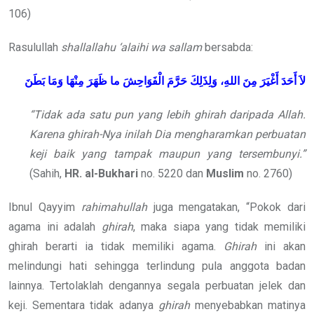
106)
Rasulullah
shallallahu ‘alaihi wa sallam
bersabda:
لاَ أَحَدَ أَغْيَرَ مِنَ اللهِ، وَلِذَلِكَ حَرَّمَ الْفَوَاحِشَ ما ظَهَرَ مِنْهَا وَمَا بَطَنَ
“Tidak ada satu pun yang lebih ghirah daripada Allah.
Karena ghirah-Nya inilah Dia mengharamkan perbuatan
keji baik yang tampak maupun yang tersembunyi.”
(Sahih,
HR. al-Bukhari
no. 5220 dan
Muslim
no. 2760)
Ibnul Qayyim
rahimahullah
juga mengatakan, “Pokok dari
agama ini adalah
ghirah
, maka siapa yang tidak memiliki
ghirah berarti ia tidak memiliki agama.
Ghirah
ini akan
melindungi hati sehingga terlindung pula anggota badan
lainnya. Tertolaklah dengannya segala perbuatan jelek dan
keji. Sementara tidak adanya
ghirah
menyebabkan matinya