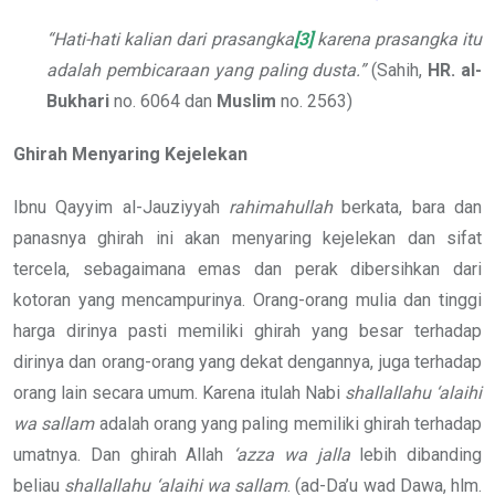
“Hati-hati kalian dari prasangka
[3]
karena prasangka itu
adalah pembicaraan yang paling dusta.”
(Sahih,
HR. al-
Bukhari
no. 6064 dan
Muslim
no. 2563)
Ghirah Menyaring Kejelekan
Ibnu Qayyim al-Jauziyyah
rahimahullah
berkata, bara dan
panasnya ghirah ini akan menyaring kejelekan dan sifat
tercela, sebagaimana emas dan perak dibersihkan dari
kotoran yang mencampurinya. Orang-orang mulia dan tinggi
harga dirinya pasti memiliki ghirah yang besar terhadap
dirinya dan orang-orang yang dekat dengannya, juga terhadap
orang lain secara umum. Karena itulah Nabi
shallallahu ‘alaihi
wa sallam
adalah orang yang paling memiliki ghirah terhadap
umatnya. Dan ghirah Allah
‘azza wa jalla
lebih dibanding
beliau
shallallahu ‘alaihi wa sallam
. (ad-Da’u wad Dawa, hlm.