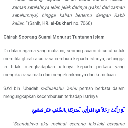
zaman setelahnya lebih jelek darinya (yakni dari zaman
sebelumnya) hingga kalian bertemu dengan Rabb
kalian.”
(Sahih,
HR. al-Bukhari
no. 7068)
Ghirah Seorang Suami Menurut Tuntunan Islam
Di dalam agama yang mulia ini, seorang suami dituntut untuk
memiliki ghirah atau rasa cemburu kepada istrinya, sehingga
ia tidak menghadapkan istrinya kepada perkara yang
mengikis rasa malu dan mengeluarkannya dari kemuliaan.
Sa’d bin ‘Ubadah
radhiallahu ‘anhu
pernah berkata dalam
mengungkapkan kecemburuan terhadap istrinya:
لَوْ رَأَيْتُ رَجُلاً مَعَ امْرَأَتِي لَضَرَبْتُهُ بِالسَّيْفِ غَيْرَ مُصْفِحٍ
“Seandainya aku melihat seorang laki-laki bersama