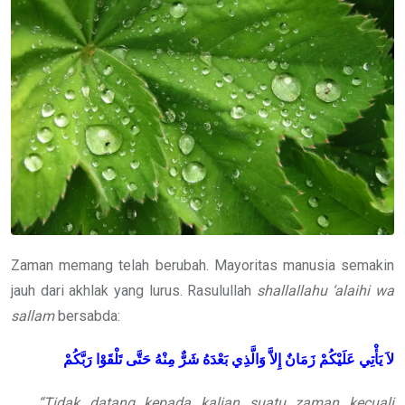
Zaman memang telah berubah. Mayoritas manusia semakin
jauh dari akhlak yang lurus. Rasulullah
shallallahu ‘alaihi wa
sallam
bersabda:
لاَ يَأْتِي عَلَيْكُمْ زَمَانٌ إِلاَّ وَالَّذِي بَعْدَهُ شَرٌّ مِنْهُ حَتَّى تَلْقَوْا رَبَّكُمْ
“Tidak datang kepada kalian suatu zaman kecuali