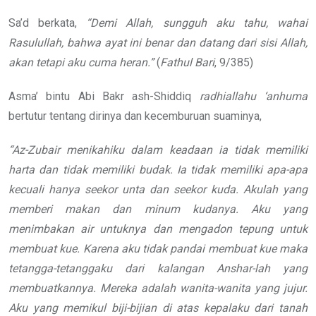
Sa’d berkata,
“Demi Allah, sungguh aku tahu, wahai
Rasulullah, bahwa ayat ini benar dan datang dari sisi Allah,
akan tetapi aku cuma heran.”
(
Fathul Bari
, 9/385)
Asma’ bintu Abi Bakr ash-Shiddiq
radhiallahu ‘anhuma
bertutur tentang dirinya dan kecemburuan suaminya,
“Az-Zubair menikahiku dalam keadaan ia tidak memiliki
harta dan tidak memiliki budak. Ia tidak memiliki apa-apa
kecuali hanya seekor unta dan seekor kuda. Akulah yang
memberi makan dan minum kudanya. Aku yang
menimbakan air untuknya dan mengadon tepung untuk
membuat kue. Karena aku tidak pandai membuat kue maka
tetangga-tetanggaku dari kalangan Anshar-lah yang
membuatkannya. Mereka adalah wanita-wanita yang jujur.
Aku yang memikul biji-bijian di atas kepalaku dari tanah