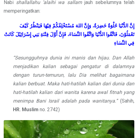
Nabi
shallallahu ‘alaihi wa sallam
jauh sebelumnya telah
memperingatkan:
إِنَّ الدُّنْيَا حُلْوَةٌ خَضِرَةٌ، وَإِنَّ اللهَ مُسْتَخْلِفُكُمْ فِيْهَا فَيَنْظُرُ كَيْفَ
تَعْمَلُوْنَ، فَاتَّقُوا الدُّنْيَا وَاتَّقُوا النِّسَاءَ، فَإِنَّ أَوَّلَ فِتْنَةِ بَنِي إِسْرَائِيْلَ كَانَتْ
فِي النِّسَاءِ
“Sesungguhnya dunia ini manis dan hijau. Dan Allah
menjadikan kalian sebagai pengatur di dalamnya
dengan turun-temurun, lalu Dia melihat bagaimana
kalian berbuat. Maka hati-hatilah kalian dari dunia dan
hati-hatilah kalian dari wanita karena awal fitnah yang
menimpa Bani Israil adalah pada wanitanya.”
(Sahih,
HR. Muslim
no. 2742)