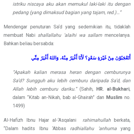
istriku niscaya aku akan memukul laki-laki itu dengan
pedang (yang dimaksud bagian yang tajam, red.)…”
Mendengar penuturan Sa‘d yang sedemikian itu, tidaklah
membuat Nabi
shallallahu ‘alaihi wa sallam
mencelanya.
Bahkan beliau bersabda:
أَتَعْجَبُوْنَ مِنْ غَيْرَةِ سَعْدٍ؟ لَأَنَا أَغْيَرُ مِنْهُ، وَاللهُ أَغْيَرُ مِنِّي
“Apakah kalian merasa heran dengan cemburunya
Sa’d? Sungguh aku lebih cemburu daripada Sa’d, dan
Allah lebih cemburu dariku.”
(Sahih,
HR. al-Bukhari
,
dalam “Kitab an-Nikah, bab al-Ghairah” dan
Muslim
no.
1499)
Al-Hafizh Ibnu Hajar al-‘Asqalani
rahimahullah
berkata,
“Dalam hadits Ibnu ‘Abbas
radhiallahu ‘anhuma
yang