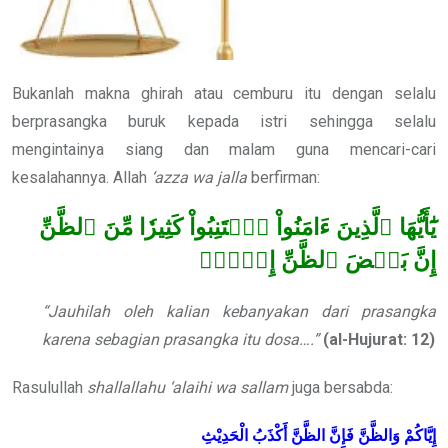
Bukanlah makna ghirah atau cemburu itu dengan selalu
berprasangka buruk kepada istri sehingga selalu
mengintainya siang dan malam guna mencari-cari
kesalahannya. Allah
‘azza wa jalla
berfirman:
يَٰٓأَيُّهَا ٱلَّذِينَ ءَامَنُواْ ٱجۡتَنِبُواْ كَثِيرٗا مِّنَ ٱلظَّنِّ
إِنَّ بَعۡضَ ٱلظَّنِّ إِثۡمٞۖ
“Jauhilah oleh kalian kebanyakan dari prasangka
karena sebagian prasangka itu dosa….”
(al-Hujurat: 12)
Rasulullah
shallallahu ‘alaihi wa sallam
juga bersabda:
إِيَّاكُمْ وَالظَّنَّ فَإِنَّ الظَّنَّ أَكْذَبُ الْحَدِيْثِ