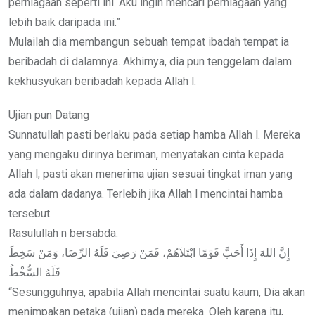
perniagaan seperti ini. Aku ingin mencari perniagaan yang
lebih baik daripada ini.”
Mulailah dia membangun sebuah tempat ibadah tempat ia
beribadah di dalamnya. Akhirnya, dia pun tenggelam dalam
kekhusyukan beribadah kepada Allah l.
Ujian pun Datang
Sunnatullah pasti berlaku pada setiap hamba Allah l. Mereka
yang mengaku dirinya beriman, menyatakan cinta kepada
Allah l, pasti akan menerima ujian sesuai tingkat iman yang
ada dalam dadanya. Terlebih jika Allah l mencintai hamba
tersebut.
Rasulullah n bersabda:
إِنَّ اللهَ إِذَا أَحَبَّ قَوْمًا ابْتَلاَهُمْ، فَمَنْ رَضِيَ فَلَهُ الرِّضَا، وَمَنْ سَخِطَ
فَلَهُ السُّخْطُ
“Sesungguhnya, apabila Allah mencintai suatu kaum, Dia akan
menimpakan petaka (ujian) pada mereka. Oleh karena itu,