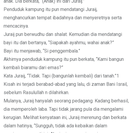
anak. Dia berkata, “(Anak) ini dari Juraij.”
Penduduk kampung itu pun mendatangi Juraij,
menghancurkan tempat ibadahnya dan menyeretnya serta
mencacinya.
Juraij pun berwudhu dan shalat. Kemudian dia mendatangi
bayi itu dan bertanya, “Siapakah ayahmu, wahai anak?”
Bayi itu menjawab, “Si penggembala.”
Akhirnya penduduk kampung itu pun berkata, “Kami bangun
kembali biaramu dari emas?”
Kata Juraij, “Tidak. Tapi (bangunlah kembali) dari tanah.”1
Kisah ini terjadi berabad-abad yang lalu, di zaman Bani Israil,
sebelum Rasulullah n dilahirkan.
Mulanya, Juraij hanyalah seorang pedagang. Kadang berhasil,
dia memperoleh laba. Tapi tidak jarang pula dia mengalami
kerugian. Melihat kenyataan ini, Juraij merenung dan berkata
dalam hatinya, “Sungguh, tidak ada kebaikan dalam