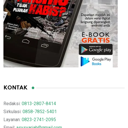
KONTAK
Redaksi:
0813-2807-8414
Sirkulasi:
0858-7852-5401
Layanan:
0823-2741-2095
Email:
asysyariah@gmail.com