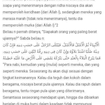
siapa yang menerimanya dengan ridha niscaya dia akan
memperoleh keridhaan (dari Allah l), sedangkan mereka yang
merasa marah (tidak rela menerimanya), tentu dia
memperoleh murka (dari Allah l).”2
Beliau n pernah ditanya, “Siapakah orang yang paling berat
ujiannya?” Sabda beliau n:
الْأَنْبِيَاءُ ثُمَّ الْأَمْثَلُ فَالْأَمْثَلُ، فَيُبْتَلَى الرَّجُلُ عَلَى حَسَبِ دِينِهِ فَإِنْ كَانَ
دِينُهُ صُلْبًا اشْتَدَّ بَلاَؤُهُ وَإِنْ كَانَ فِى دِينِهِ رِقَّةٌ ابْتُلِيَ عَلَى حَسَبِ دِينِهِ،
فَمَا يَبْرَحُ الْبَلاَءُ بِالْعَبْدِ حَتَّى يَتْرُكَهُ يَمْشِي عَلَى الْأَرْضِ مَا عَلَيْهِ خَطِيئَةٌ
“Para nabi, kemudian yang (mulia) seperti mereka, dan yang
seperti mereka. Seseorang itu akan diuji sesuai dengan
tingkat keimanannya. Kalau dia teguh dan kokoh dalam
beragama, niscaya berat pula ujiannya. Kalau dia rapuh dalam
beragama, tentu ringan pula ujian yang diterimanya.
Senantiasa seseorang mendapat ujian, hingga dia dibiarkan
berjalan di muka bumi dalam keadaan tidak mempunyai