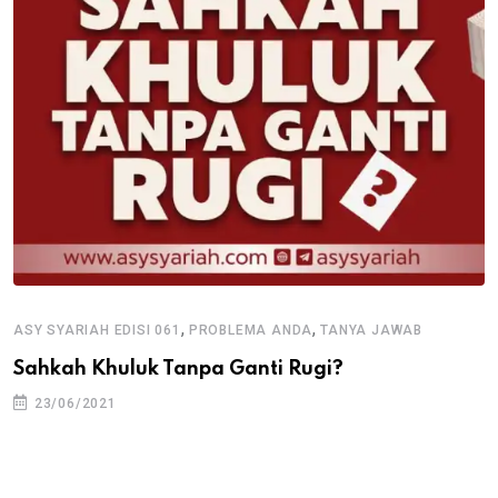
,
,
ASY SYARIAH EDISI 061
PROBLEMA ANDA
TANYA JAWAB
Sahkah Khuluk Tanpa Ganti Rugi?
23/06/2021