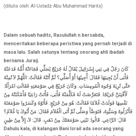
Email
(ditulis oleh: Al-Ustadz Abu Muhammad Harits)
Dalam sebuah hadits, Rasulullah n bersabda,
menceritakan beberapa peristiwa yang pernah terjadi di
masa lalu. Salah satunya tentang seorang ahli ibadah
bernama Juraij.
كَانَ رَجُلٌ فِي بَنِي إِسْرَائِيلَ يُقَالُ لَهُ جُرَيْجٌ يُصَلِّي فَجَاءَتْهُ أُمُّهُ فَدَعَتْهُ
فَأَبَى أَنْ يُجِيبَهَا فَقَالَ: أُجِيبُهَا أَوْ أُصَلِّي؟ ثُمَّ أَتَتْهُ فَقَالَتْ: اللَّهُمَّ لاَ تُمِتْهُ
حَتَّى تُرِيَهُ وُجُوهَ الْمُومِسَاتِ. وَكَانَ جُرَيْجٌ فِي صَوْمَعَتِهِ فَقَالَتِ امْرَأَةٌ:
لَأَفْتِنَنَّ جُرَيْجًا. فَتَعَرَّضَتْ لَهُ فَكَلَّمَتْهُ فَأَبَى، فَأَتَتْ رَاعِيًا فَأَمْكَنَتْهُ مِنْ
نَفْسِهَا فَوَلَدَتْ غُلاَمًا فَقَالَتْ: هُوَ مِنْ جُرَيْجٍ. فَأَتَوْهُ وَكَسَرُوا صَوْمَعَتَهُ
فَأَنْزَلُوهُ وَسَبُّوهُ، فَتَوَضَّأَ وَصَلَّى ثُمَّ أَتَى الْغُلاَمَ فَقَالَ: مَنْ أَبُوكَ يَا غُلاَمُ؟
قَالَ: الرَّاعِي. قَالُوا: نَبْنِي صَوْمَعَتَكَ مِنْ ذَهَبٍ. قَالَ: لاَ، إِلاَّ مِنْ طِينٍ
Dahulu kala, di kalangan Bani Israil ada seorang yang