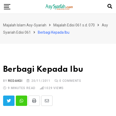
Skip
to
content
Majalah Islam Asy-Syariah
Majalah Edisi 061 s.d. 070
Asy
Syariah Edisi 061
Berbagi Kepada Ibu
Berbagi Kepada Ibu
BY
REDAKSI
20/11/2011
0
COMMENTS
9 MINUTES READ
1029
VIEWS
Print
Share
via