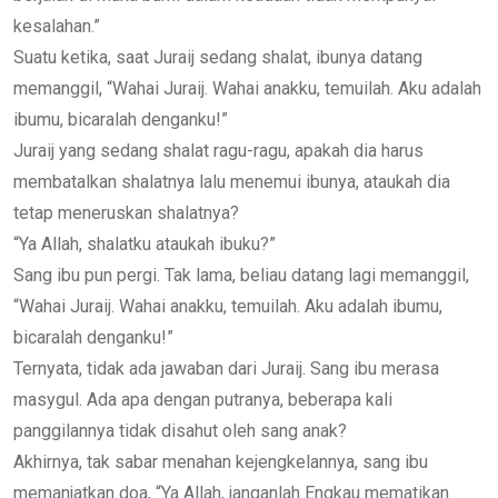
kesalahan.”
Suatu ketika, saat Juraij sedang shalat, ibunya datang
memanggil, “Wahai Juraij. Wahai anakku, temuilah. Aku adalah
ibumu, bicaralah denganku!”
Juraij yang sedang shalat ragu-ragu, apakah dia harus
membatalkan shalatnya lalu menemui ibunya, ataukah dia
tetap meneruskan shalatnya?
“Ya Allah, shalatku ataukah ibuku?”
Sang ibu pun pergi. Tak lama, beliau datang lagi memanggil,
“Wahai Juraij. Wahai anakku, temuilah. Aku adalah ibumu,
bicaralah denganku!”
Ternyata, tidak ada jawaban dari Juraij. Sang ibu merasa
masygul. Ada apa dengan putranya, beberapa kali
panggilannya tidak disahut oleh sang anak?
Akhirnya, tak sabar menahan kejengkelannya, sang ibu
memanjatkan doa, “Ya Allah, janganlah Engkau mematikan