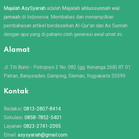
Majalah AsySyariah
adalah
Majalah ahlussunnah wal
jamaah
di Indonesia. Membahas dan menampilkan
pembahasan artikel berdasarkan Al-Qur’an dan As Sunnah
dengan apa yang di pahami oleh generasi awal umat ini.
Alamat
Jl. Titi Bumi - Potrojoyo 2 No. 082 (gg. Kenanga 26B) RT 01
Patran, Banyuraden, Gamping, Sleman, Yogyakarta 55599
Kontak
Redaksi:
0813-2807-8414
Sirkulasi:
0858-7852-5401
Layanan:
0823-2741-2095
Email:
asysyariah@gmail.com