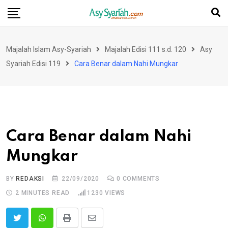
Skip
to
content
Majalah Islam Asy-Syariah
Majalah Edisi 111 s.d. 120
Asy
Syariah Edisi 119
Cara Benar dalam Nahi Mungkar
Cara Benar dalam Nahi
Mungkar
BY
REDAKSI
22/09/2020
0
COMMENTS
2 MINUTES READ
1230
VIEWS
Print
Share