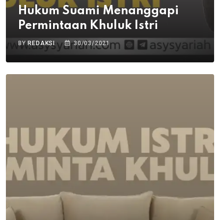
Hukum Suami Menanggapi
Permintaan Khuluk Istri
BY
REDAKSI
30/03/2021