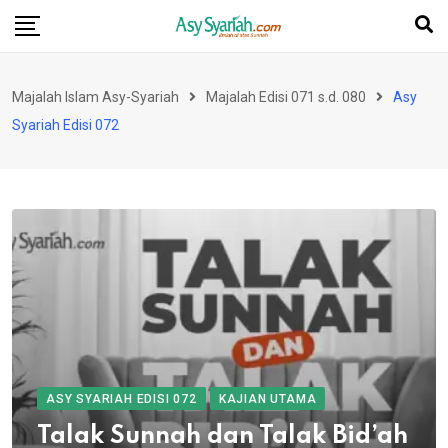
Skip
to
content
Majalah Islam Asy-Syariah
Majalah Edisi 071 s.d. 080
Asy
Syariah Edisi 072
ASY SYARIAH EDISI 072
KAJIAN UTAMA
Talak Sunnah dan Talak Bid’ah