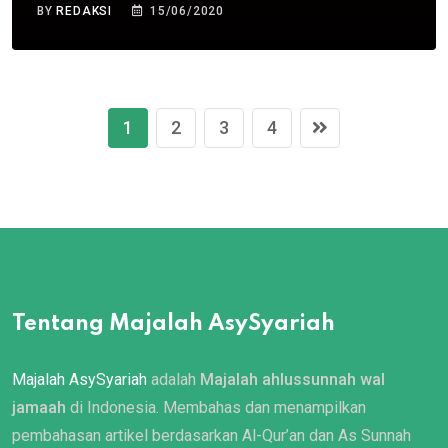
BY
REDAKSI
15/06/2020
1
2
3
4
Tentang Majalah AsySyariah
Majalah AsySyariah
adalah
Majalah ahlussunnah wal
jamaah
di Indonesia. Membahas dan menampilkan
pembahasan artikel berdasarkan Al-Qur’an dan As Sunnah