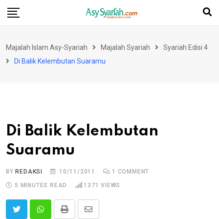
Skip
to
content
Majalah Islam Asy-Syariah
Majalah Syariah
Syariah Edisi 4
Di Balik Kelembutan Suaramu
Di Balik Kelembutan
Suaramu
BY
REDAKSI
10/11/2011
1
COMMENT
5 MINUTES READ
1371
VIEWS
Print
Share