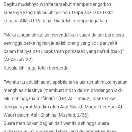
Begitu mudahnya wanita tersebut memperdengarkan
suaranya yang bak buluh perindu, tanpa ada rasa takut
kepada Allah U. Padahal Dia telah memperingatkan:
“Maka janganlah kalian merendahkan suara dalam berbicara
sehingga berkeinginan jeleklah orang yang ada penyakit
dalam hatinya dan ucapkanlah perkataan yang ma’ruf (baik).”
(Al-Ahzab: 32)
Rasulullah r juga telah bersabda :
“Wanita itu adalah aurat, apabila ia keluar rumah maka syaitan
menghias-hiasinya (membuat indah dalam pandangan laki-
laki sehingga ia terfitnah).” (HR. At Tirmidzi, dishahihkan
dengan syarat Muslim oleh Asy-Syaikh Muqbil bin Hadi Al-
Wadi’i dalam Ash-Shahihul Musnad, 2/36)
Suara merupakan bagian dari wanita sehingga suara
termasuk aurat, demikian fatwa yang disampaikan Asy-