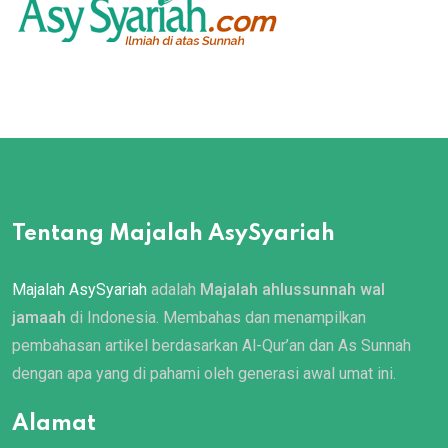
Tentang Majalah AsySyariah
Majalah AsySyariah
adalah
Majalah ahlussunnah wal
jamaah
di Indonesia. Membahas dan menampilkan
pembahasan artikel berdasarkan Al-Qur’an dan As Sunnah
dengan apa yang di pahami oleh generasi awal umat ini.
Alamat