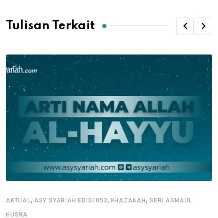
Tulisan Terkait
,
,
,
AKTUAL
ASY SYARIAH EDISI 053
KHAZANAH
SERI ASMAUL
HUSNA