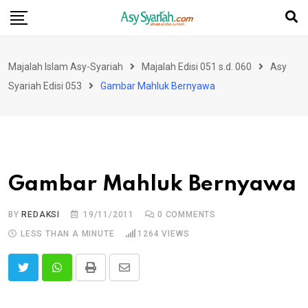
Skip
to
content
Majalah Islam Asy-Syariah
Majalah Edisi 051 s.d. 060
Asy
Syariah Edisi 053
Gambar Mahluk Bernyawa
Gambar Mahluk Bernyawa
BY
REDAKSI
19/11/2011
0
COMMENTS
LESS THAN A MINUTE
1264
VIEWS
Print
Share
via