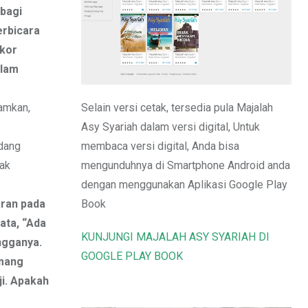
Email
 bagi
erbicara
ekor
alam
Selain versi cetak, tersedia pula Majalah
iamkan,
Asy Syariah dalam versi digital, Untuk
membaca versi digital, Anda bisa
adang
mengunduhnya di Smartphone Android anda
dak
dengan menggunakan Aplikasi Google Play
Book
aran pada
ata, “Ada
KUNJUNGI MAJALAH ASY SYARIAH DI
ngganya.
GOOGLE PLAY BOOK
emang
ji. Apakah