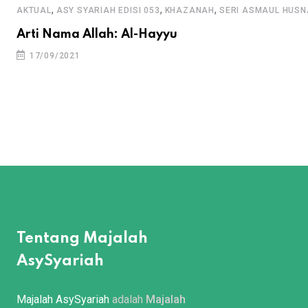
,
,
,
AKTUAL
ASY SYARIAH EDISI 053
KHAZANAH
SERI ASMAUL HUSN
Arti Nama Allah: Al-Hayyu
17/09/2021
Tentang Majalah
AsySyariah
Majalah AsySyariah
adalah
Majalah