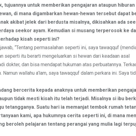
ak, tujuannya untuk memberikan pengajaran ataupun hiburan
 hewan, di mana digambarkan hewan-hewan tersebut dapat b
ak akibat jelek dari berdusta misalnya, dikisahkan ada se
perdaya seekor ayam. Kemudian si musang terperosok ke d
erhadap kisah seperti ini?
jawab, “Tentang permasalahan seperti ini, saya tawaqquf (mend
 seperti itu berarti mengeluarkan si hewan dari keadaan asal
jadi dokter, dan bisa mendapat hukuman atas perbuatannya. Terk
Namun wallahu a’lam, saya tawaqquf dalam perkara ini. Saya ti
erkadang bercerita kepada anaknya untuk memberikan pengaj
un tidak mesti kisah itu telah terjadi. Misalnya si ibu berk
u tetangganya. Suatu hari ia memanjat tembok rumah teta
ertanyaan kami, apa hukumnya cerita seperti ini, di mana m
g beroleh pelajaran tentang perangai yang mulia lagi terpu