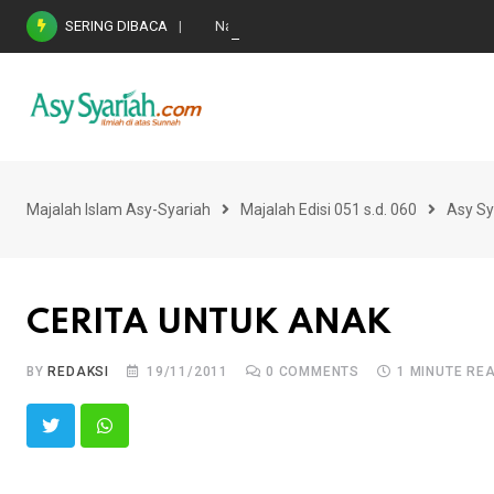
Skip
SERING DIBACA
Nasihat Emas di Masa Fitnah (Ujian/Perselis
to
content
Majalah Islam Asy-Syariah
Majalah Edisi 051 s.d. 060
Asy Sy
CERITA UNTUK ANAK
BY
REDAKSI
19/11/2011
0
COMMENTS
1 MINUTE RE