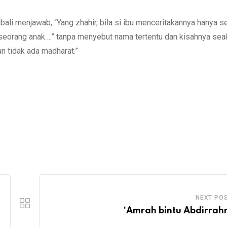
ali menjawab, “Yang zhahir, bila si ibu menceritakannya hanya s
eorang anak….” tanpa menyebut nama tertentu dan kisahnya sea
an tidak ada madharat.”
NEXT PO
‘Amrah bintu Abdirra