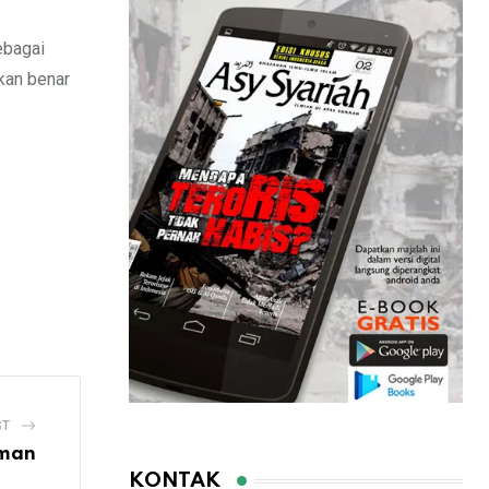
ebagai
kan benar
ST
hman
KONTAK