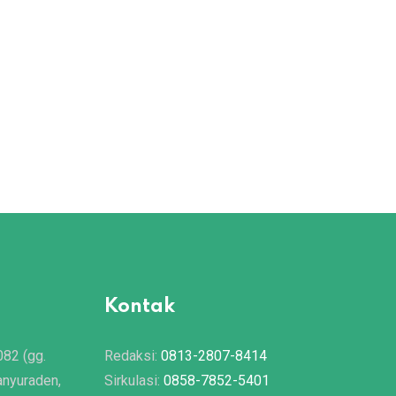
,
ASY SYARIAH EDISI 053
IBRAH
Kisah Orang-Orang yang Terkurung di
25/07/2020
Kontak
082 (gg.
Redaksi:
0813-2807-8414
anyuraden,
Sirkulasi:
0858-7852-5401