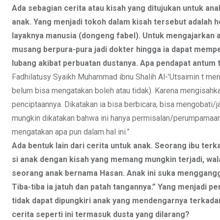
Ada sebagian cerita atau kisah yang ditujukan untuk an
anak. Yang menjadi tokoh dalam kisah tersebut adalah
layaknya manusia (dongeng fabel). Untuk mengajarkan an
musang berpura-pura jadi dokter hingga ia dapat mem
lubang akibat perbuatan dustanya. Apa pendapat antum t
Fadhilatusy Syaikh Muhammad ibnu Shalih Al-’Utsaimin t men
belum bisa mengatakan boleh atau tidak). Karena mengisahkan
penciptaannya. Dikatakan ia bisa berbicara, bisa mengobati/
mungkin dikatakan bahwa ini hanya permisalan/perumpamaan. 
mengatakan apa pun dalam hal ini.”
Ada bentuk lain dari cerita untuk anak. Seorang ibu t
si anak dengan kisah yang memang mungkin terjadi, walaup
seorang anak bernama Hasan. Anak ini suka menggangg
Tiba-tiba ia jatuh dan patah tangannya.” Yang menjadi p
tidak dapat dipungkiri anak yang mendengarnya terkadan
cerita seperti ini termasuk dusta yang dilarang?