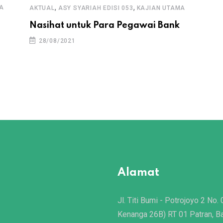
,
,
A
AKTUAL
ASY SYARIAH EDISI 053
KAJIAN UTAMA
Nasihat untuk Para Pegawai Bank
28/08/2021
Alamat
Jl. Titi Bumi - Potrojoyo 2 No. 
Kenanga 26B) RT 01 Patran, B