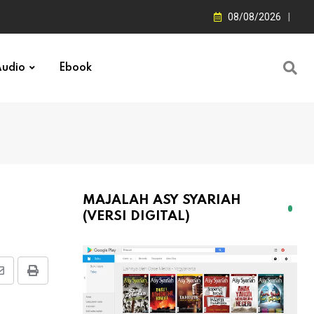
08/08/2026
udio
Ebook
MAJALAH ASY SYARIAH
(VERSI DIGITAL)
Share
Print
via