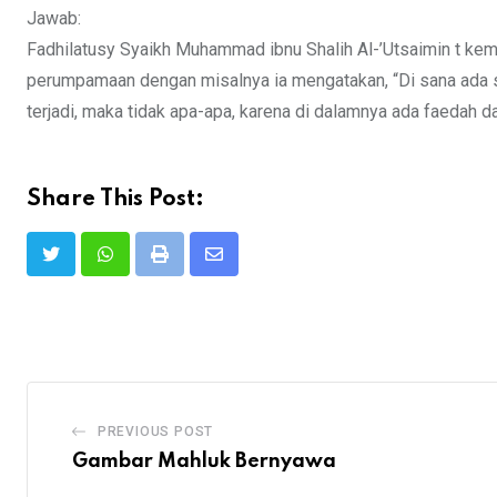
Jawab:
Fadhilatusy Syaikh Muhammad ibnu Shalih Al-’Utsaimin t kemb
perumpamaan dengan misalnya ia mengatakan, “Di sana ada s
terjadi, maka tidak apa-apa, karena di dalamnya ada faedah d
Share This Post:
Print
Share
via
Email
PREVIOUS POST
Gambar Mahluk Bernyawa