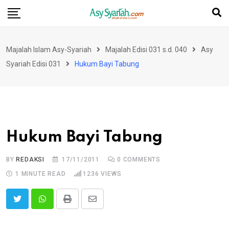
Skip
to
content
Majalah Islam Asy-Syariah
Majalah Edisi 031 s.d. 040
Asy
Syariah Edisi 031
Hukum Bayi Tabung
Hukum Bayi Tabung
BY
REDAKSI
17/11/2011
0
COMMENTS
1 MINUTE READ
1236
VIEWS
Print
Share
via