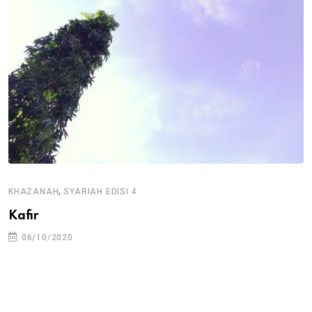
,
KHAZANAH
SYARIAH EDISI 4
Kafir
06/10/2020