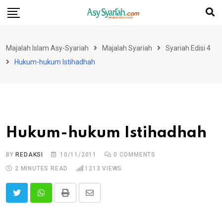
Skip
to
content
Majalah Islam Asy-Syariah
Majalah Syariah
Syariah Edisi 4
Hukum-hukum Istihadhah
Hukum-hukum Istihadhah
BY
REDAKSI
10/11/2011
0
COMMENTS
2 MINUTES READ
1213
VIEWS
Print
Share
via