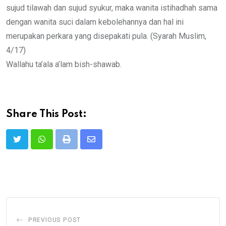
sujud tilawah dan sujud syukur, maka wanita istihadhah sama
dengan wanita suci dalam kebolehannya dan hal ini
merupakan perkara yang disepakati pula. (Syarah Muslim,
4/17)
Wallahu ta’ala a’lam bish-shawab.
Share This Post:
Print
Share
via
Email
PREVIOUS POST