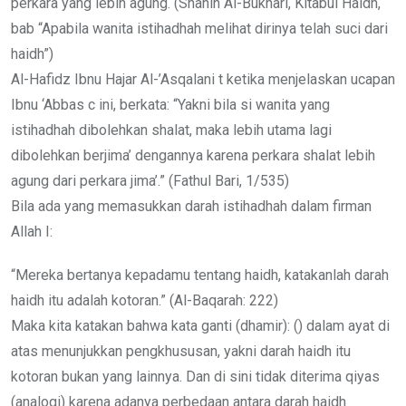
perkara yang lebih agung. (Shahih Al-Bukhari, Kitabul Haidh,
bab “Apabila wanita istihadhah melihat dirinya telah suci dari
haidh”)
Al-Hafidz Ibnu Hajar Al-’Asqalani t ketika menjelaskan ucapan
Ibnu ‘Abbas c ini, berkata: “Yakni bila si wanita yang
istihadhah dibolehkan shalat, maka lebih utama lagi
dibolehkan berjima’ dengannya karena perkara shalat lebih
agung dari perkara jima’.” (Fathul Bari, 1/535)
Bila ada yang memasukkan darah istihadhah dalam firman
Allah I:
“Mereka bertanya kepadamu tentang haidh, katakanlah darah
haidh itu adalah kotoran.” (Al-Baqarah: 222)
Maka kita katakan bahwa kata ganti (dhamir): () dalam ayat di
atas menunjukkan pengkhususan, yakni darah haidh itu
kotoran bukan yang lainnya. Dan di sini tidak diterima qiyas
(analogi) karena adanya perbedaan antara darah haidh