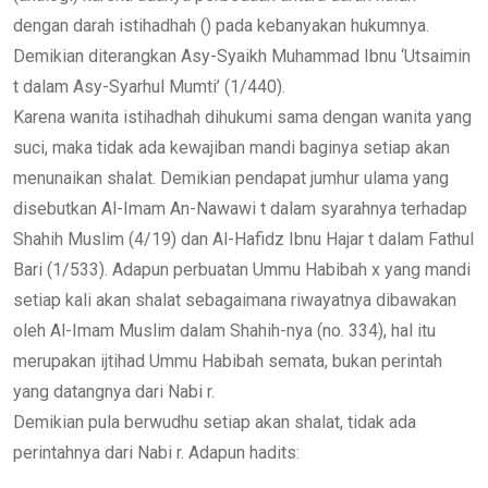
dengan darah istihadhah () pada kebanyakan hukumnya.
Demikian diterangkan Asy-Syaikh Muhammad Ibnu ‘Utsaimin
t dalam Asy-Syarhul Mumti’ (1/440).
Karena wanita istihadhah dihukumi sama dengan wanita yang
suci, maka tidak ada kewajiban mandi baginya setiap akan
menunaikan shalat. Demikian pendapat jumhur ulama yang
disebutkan Al-Imam An-Nawawi t dalam syarahnya terhadap
Shahih Muslim (4/19) dan Al-Hafidz Ibnu Hajar t dalam Fathul
Bari (1/533). Adapun perbuatan Ummu Habibah x yang mandi
setiap kali akan shalat sebagaimana riwayatnya dibawakan
oleh Al-Imam Muslim dalam Shahih-nya (no. 334), hal itu
merupakan ijtihad Ummu Habibah semata, bukan perintah
yang datangnya dari Nabi r.
Demikian pula berwudhu setiap akan shalat, tidak ada
perintahnya dari Nabi r. Adapun hadits: