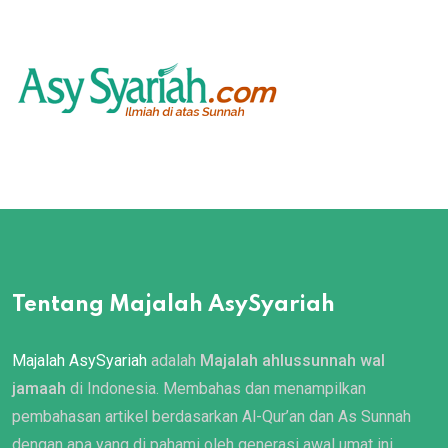
Tentang Majalah AsySyariah
Majalah AsySyariah
adalah
Majalah ahlussunnah wal
jamaah
di Indonesia. Membahas dan menampilkan
pembahasan artikel berdasarkan Al-Qur’an dan As Sunnah
dengan apa yang di pahami oleh generasi awal umat ini.