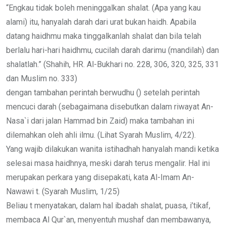
“Engkau tidak boleh meninggalkan shalat. (Apa yang kau
alami) itu, hanyalah darah dari urat bukan haidh. Apabila
datang haidhmu maka tinggalkanlah shalat dan bila telah
berlalu hari-hari haidhmu, cucilah darah darimu (mandilah) dan
shalatlah.” (Shahih, HR. Al-Bukhari no. 228, 306, 320, 325, 331
dan Muslim no. 333)
dengan tambahan perintah berwudhu () setelah perintah
mencuci darah (sebagaimana disebutkan dalam riwayat An-
Nasa`i dari jalan Hammad bin Zaid) maka tambahan ini
dilemahkan oleh ahli ilmu. (Lihat Syarah Muslim, 4/22).
Yang wajib dilakukan wanita istihadhah hanyalah mandi ketika
selesai masa haidhnya, meski darah terus mengalir. Hal ini
merupakan perkara yang disepakati, kata Al-Imam An-
Nawawi t. (Syarah Muslim, 1/25)
Beliau t menyatakan, dalam hal ibadah shalat, puasa, i’tikaf,
membaca Al Qur`an, menyentuh mushaf dan membawanya,