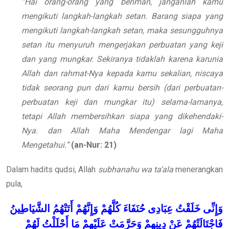
“Hai orang-orang yang beriman, janganlah kamu
mengikuti langkah-langkah setan. Barang siapa yang
mengikuti langkah-langkah setan, maka sesungguhnya
setan itu menyuruh mengerjakan perbuatan yang keji
dan yang mungkar. Sekiranya tidaklah karena karunia
Allah dan rahmat-Nya kepada kamu sekalian, niscaya
tidak seorang pun dari kamu bersih (dari perbuatan-
perbuatan keji dan mungkar itu) selama-lamanya,
tetapi Allah membersihkan siapa yang dikehendaki-
Nya. dan Allah Maha Mendengar lagi Maha
Mengetahui.”
(an-Nur: 21)
Dalam hadits qudsi, Allah
subhanahu wa ta’ala
menerangkan
pula,
وَإِنِّى
خَلَقْتُ
عِبَادِى
حُنَفَاءَ
كُلَّهُمْ
وَإِنَّهُمْ
أَتَتْهُمُ
الشَّيَاطِينُ
فَاجْتَالَتْهُمْ
عَنْ
دِينِهِمْ
وَحَرَّمَتْ
عَلَيْهِمْ
مَا
أَحْلَلْتُ
لَهُمْ