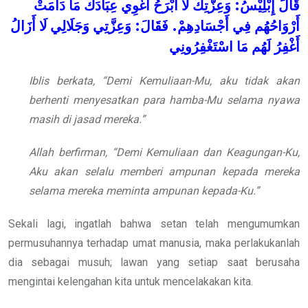
دَامَتْ
مَا
عِبَادَكَ
أُغْوِي
أَبْرَحُ
لَا
وَعِزَّتِكَ
:
إِبْلِيْسُ
قَالَ
أَزَالُ
لَا
وَجَلَالِي
وَعِزَّتِي
:
فَقَالَ
.
أَجْسَادِهِمْ
فِي
أَرْوَاحُهُم
أَغْفِرُ
لَهُم
مَا
اسْتَغْفِرُونِي
Iblis berkata, “Demi Kemuliaan-Mu, aku tidak akan
berhenti menyesatkan para hamba-Mu selama nyawa
masih di jasad mereka.”
Allah berfirman, “Demi Kemuliaan dan Keagungan-Ku,
Aku akan selalu memberi ampunan kepada mereka
selama mereka meminta ampunan kepada-Ku.”
Sekali lagi, ingatlah bahwa setan telah mengumumkan
permusuhannya terhadap umat manusia, maka perlakukanlah
dia sebagai musuh; lawan yang setiap saat berusaha
mengintai kelengahan kita untuk mencelakakan kita.