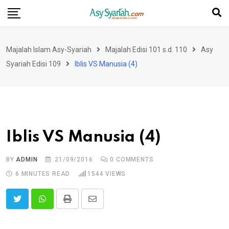
Skip
to
content
Majalah Islam Asy-Syariah
Majalah Edisi 101 s.d. 110
Asy
Syariah Edisi 109
Iblis VS Manusia (4)
Iblis VS Manusia (4)
BY
ADMIN
21/09/2016
0
COMMENTS
6 MINUTES READ
1544
VIEWS
Print
Share
via