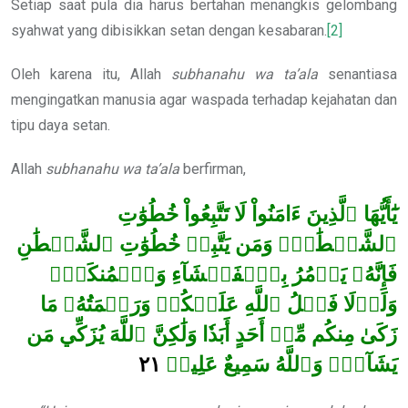
Setiap saat pula dia harus bertahan menangkis gelombang
syahwat yang dibisikkan setan dengan kesabaran.
[2]
Oleh karena itu, Allah
subhanahu wa ta’ala
senantiasa
mengingatkan manusia agar waspada terhadap kejahatan dan
tipu daya setan.
Allah
subhanahu wa ta’ala
berfirman,
يَٰٓأَيُّهَا ٱلَّذِينَ ءَامَنُواْ لَا تَتَّبِعُواْ خُطُوَٰتِ
ٱلشَّيۡطَٰنِۚ وَمَن يَتَّبِعۡ خُطُوَٰتِ ٱلشَّيۡطَٰنِ
فَإِنَّهُۥ يَأۡمُرُ بِٱلۡفَحۡشَآءِ وَٱلۡمُنكَرِۚ
وَلَوۡلَا فَضۡلُ ٱللَّهِ عَلَيۡكُمۡ وَرَحۡمَتُهُۥ مَا
زَكَىٰ مِنكُم مِّنۡ أَحَدٍ
أَبَدٗا وَلَٰكِنَّ ٱللَّهَ يُزَكِّي مَن
٢١
وَٱللَّهُ سَمِيعٌ عَلِيمٞ
يَشَآءُۗ