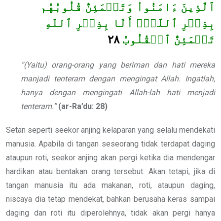
ٱلَّذِينَ ءَامَنُواْ وَتَطۡمَئِنُّ قُلُوبُهُم
بِذِكۡرِ ٱللَّهِۗ أَلَا بِذِكۡرِ ٱللَّهِ
٢٨
تَطۡمَئِنُّ ٱلۡقُلُوبُ
“(Yaitu) orang-orang yang beriman dan hati mereka
manjadi tenteram dengan mengingat Allah. Ingatlah,
hanya dengan mengingati Allah-lah hati menjadi
tenteram.”
(ar-Ra’du: 28)
Setan seperti seekor anjing kelaparan yang selalu mendekati
manusia. Apabila di tangan seseorang tidak terdapat daging
ataupun roti, seekor anjing akan pergi ketika dia mendengar
hardikan atau bentakan orang tersebut. Akan tetapi, jika di
tangan manusia itu ada makanan, roti, ataupun daging,
niscaya dia tetap mendekat, bahkan berusaha keras sampai
daging dan roti itu diperolehnya, tidak akan pergi hanya