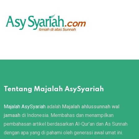
Tentang Majalah AsySyariah
Majalah AsySyariah
adalah
Majalah ahlussunnah wal
jamaah
di Indonesia. Membahas dan menampilkan
pembahasan artikel berdasarkan Al-Qur’an dan As Sunnah
dengan apa yang di pahami oleh generasi awal umat ini.