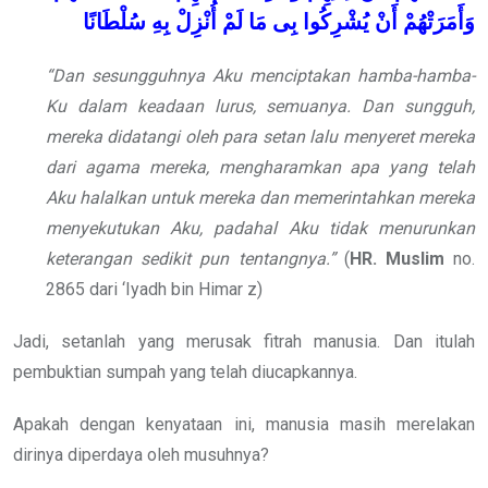
وَأَمَرَتْهُمْ
أَنْ
يُشْرِكُوا
بِى
مَا
لَمْ
أُنْزِلْ
بِهِ
سُلْطَانًا
“Dan sesungguhnya Aku menciptakan hamba-hamba-
Ku dalam keadaan lurus, semuanya. Dan sungguh,
mereka didatangi oleh para setan lalu menyeret mereka
dari agama mereka, mengharamkan apa yang telah
Aku halalkan untuk mereka dan memerintahkan mereka
menyekutukan Aku, padahal Aku tidak menurunkan
keterangan sedikit pun tentangnya.”
(
HR. Muslim
no.
2865 dari ‘Iyadh bin Himar z)
Jadi, setanlah yang merusak fitrah manusia. Dan itulah
pembuktian sumpah yang telah diucapkannya.
Apakah dengan kenyataan ini, manusia masih merelakan
dirinya diperdaya oleh musuhnya?