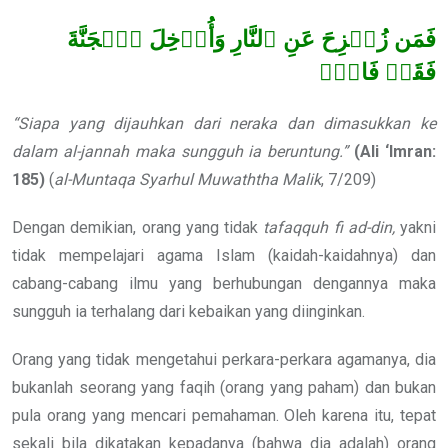
فَمَن زُحۡزِحَ عَنِ ٱلنَّارِ وَأُدۡخِلَ ٱلۡجَنَّةَ
فَقَدۡ فَازَۗ
“Siapa yang dijauhkan dari neraka dan dimasukkan ke
dalam al-jannah maka sungguh ia beruntung.”
(Ali
‘Imran:
185)
(
al-Muntaqa Syarhul Muwaththa Malik
, 7/209)
Dengan demikian, orang yang tidak
tafaqquh fi ad-din,
yakni
tidak mempelajari agama Islam (kaidah-kaidahnya) dan
cabang-cabang ilmu yang berhubungan dengannya maka
sungguh ia terhalang dari kebaikan yang diinginkan.
Orang yang tidak mengetahui perkara-perkara agamanya, dia
bukanlah seorang yang faqih (orang yang paham) dan bukan
pula orang yang mencari pemahaman. Oleh karena itu, tepat
sekali bila dikatakan kepadanya (bahwa dia adalah) orang