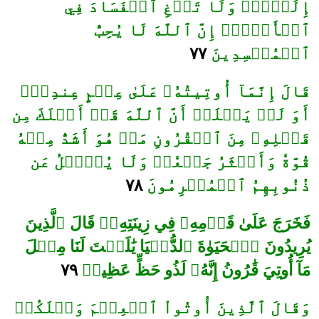
إِلَيۡكَۖ وَلَا تَبۡغِ ٱلۡفَسَادَ فِي
ٱلۡأَرۡضِۖ إِنَّ ٱللَّهَ لَا يُحِبُّ
٧٧
ٱلۡمُفۡسِدِينَ
قَالَ إِنَّمَآ أُوتِيتُهُۥ عَلَىٰ عِلۡمٍ عِندِيٓۚ
أَوَ لَمۡ يَعۡلَمۡ أَنَّ ٱللَّهَ قَدۡ أَهۡلَكَ مِن
قَبۡلِهِۦ مِنَ ٱلۡقُرُونِ مَنۡ هُوَ أَشَدُّ مِنۡهُ
قُوَّةٗ وَأَكۡثَرُ جَمۡعٗاۚ وَلَا يُسۡ‍َٔلُ عَن
٧٨
ذُنُوبِهِمُ ٱلۡمُجۡرِمُونَ
فَخَرَجَ عَلَىٰ قَوۡمِهِۦ فِي زِينَتِهِۦۖ قَالَ ٱلَّذِينَ
يُرِيدُونَ ٱلۡحَيَوٰةَ ٱلدُّنۡيَا يَٰلَيۡتَ لَنَا مِثۡلَ
٧٩
مَآ أُوتِيَ قَٰرُونُ إِنَّهُۥ لَذُو حَظٍّ عَظِيمٖ
وَقَالَ ٱلَّذِينَ أُوتُواْ ٱلۡعِلۡمَ وَيۡلَكُمۡ