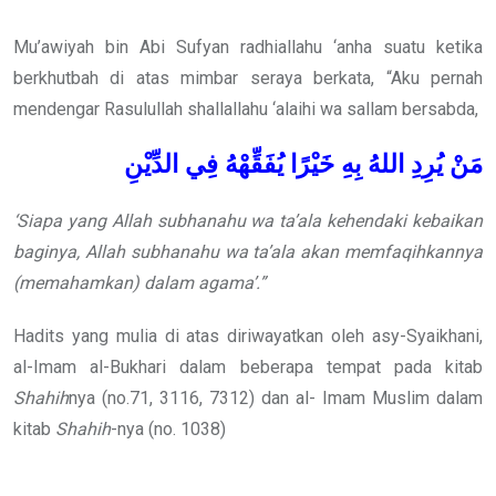
Mu’awiyah bin Abi Sufyan radhiallahu ‘anha suatu ketika
berkhutbah di atas mimbar seraya berkata, “Aku pernah
mendengar Rasulullah shallallahu ‘alaihi wa sallam bersabda,
مَنْ
يُرِدِ
اللهُ
بِهِ
خَيْرًا
يُفَقِّهْهُ
فِي
الدِّيْنِ
‘Siapa yang Allah subhanahu wa ta’ala kehendaki kebaikan
baginya, Allah subhanahu wa ta’ala akan memfaqihkannya
(memahamkan) dalam agama’.”
Hadits yang mulia di atas diriwayatkan oleh asy-Syaikhani,
al-Imam al-Bukhari dalam beberapa tempat pada kitab
Shahih
nya (no.71, 3116, 7312) dan al- Imam Muslim dalam
kitab
Shahih
-nya (no. 1038)