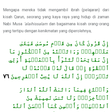
Mengapa mereka tidak mengambil ibrah (pelajaran) dari
kisah Qarun, seorang yang kaya raya yang hidup di zaman
Nabi Musa
‘alaihissalam
dan bagaimana kisah orang-orang
yang tertipu dengan kenikmatan yang diperolehnya,
إِنَّ قَٰرُونَ كَانَ مِن قَوۡمِ مُوسَىٰ فَبَغَىٰ
عَلَيۡهِمۡۖ وَءَاتَيۡنَٰهُ مِنَ ٱلۡكُنُوزِ مَآ
إِنَّ مَفَاتِحَهُۥ لَتَنُوٓأُ بِٱلۡعُصۡبَةِ أُوْلِي
ٱلۡقُوَّةِ إِذۡ قَالَ لَهُۥ قَوۡمُهُۥ لَا
٧٦
تَفۡرَحۡۖ إِنَّ ٱللَّهَ لَا يُحِبُّ ٱلۡفَرِحِينَ
وَٱبۡتَغِ فِيمَآ ءَاتَىٰكَ ٱللَّهُ ٱلدَّارَ
ٱلۡأٓخِرَةَۖ وَلَا تَنسَ نَصِيبَكَ مِنَ
ٱلدُّنۡيَاۖ وَأَحۡسِن كَمَآ أَحۡسَنَ ٱللَّهُ