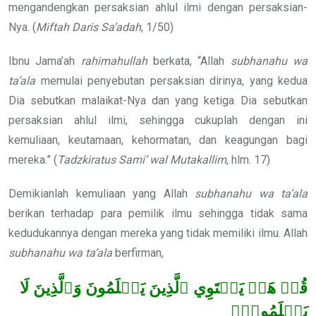
mengandengkan persaksian ahlul ilmi dengan persaksian-
Nya. (
Miftah Daris Sa’adah
, 1/50)
Ibnu Jama’ah
rahimahullah
berkata, “Allah
subhanahu wa
ta’ala
memulai penyebutan persaksian dirinya, yang kedua
Dia sebutkan malaikat-Nya dan yang ketiga Dia sebutkan
persaksian ahlul ilmi, sehingga cukuplah dengan ini
kemuliaan, keutamaan, kehormatan, dan keagungan bagi
mereka.” (
Tadzkiratus
Sami’ wal Mutakallim
, hlm. 17)
Demikianlah kemuliaan yang Allah
subhanahu wa ta’ala
berikan terhadap para pemilik ilmu sehingga tidak sama
kedudukannya dengan mereka yang tidak memiliki ilmu. Allah
subhanahu wa ta’ala
berfirman,
قُلۡ هَلۡ يَسۡتَوِي ٱلَّذِينَ يَعۡلَمُونَ وَٱلَّذِينَ لَا
يَعۡلَمُونَۗ