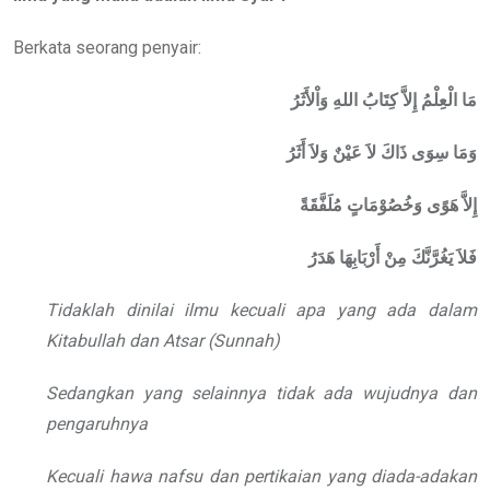
Berkata seorang penyair:
مَا
الْعِلْمُ
إِلاَّ
كِتَابُ
اللهِ
وَاْلأَثَرُ
وَمَا
سِوَى
ذَاكَ
لاَ
عَيْنٌ
وَلاَ
أَثَرُ
إِلاَّ
هَوًى
وَخُصُوْمَاتٍ
مُلَفَّقَةً
فَلاَ
يَغُرَّنَّكَ
مِنْ
أَرْبَابِهَا
هَدَرُ
Tidaklah dinilai ilmu kecuali apa yang ada dalam
Kitabullah dan Atsar (Sunnah)
Sedangkan yang selainnya tidak ada wujudnya dan
pengaruhnya
Kecuali hawa nafsu dan pertikaian yang diada-adakan