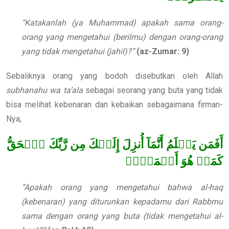
“Katakanlah (ya Muhammad) apakah sama orang-
orang yang mengetahui (berilmu) dengan orang-orang
yang tidak mengetahui (jahil)?”
(az-Zumar: 9)
Sebaliknya orang yang bodoh disebutkan oleh Allah
subhanahu wa ta’ala
sebagai seorang yang buta yang tidak
bisa melihat kebenaran dan kebaikan sebagaimana firman-
Nya,
أَفَمَن يَعۡلَمُ أَنَّمَآ أُنزِلَ إِلَيۡكَ مِن رَّبِّكَ ٱلۡحَقُّ
كَمَنۡ هُوَ أَعۡمَىٰٓۚ
“Apakah orang yang mengetahui bahwa al-haq
(kebenaran) yang diturunkan kepadamu dari Rabbmu
sama dengan orang yang buta (tidak mengetahui al-