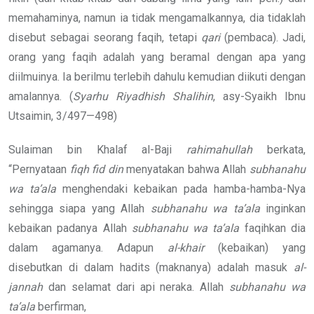
memahaminya, namun ia tidak mengamalkannya, dia tidaklah
disebut sebagai seorang faqih, tetapi
qari
(pembaca). Jadi,
orang yang faqih adalah yang beramal dengan apa yang
diilmuinya. Ia berilmu terlebih dahulu kemudian diikuti dengan
amalannya. (
Syarhu Riyadhish Shalihin
, asy-Syaikh Ibnu
Utsaimin, 3/497—498)
Sulaiman bin Khalaf al-Baji
rahimahullah
berkata,
“Pernyataan
fiqh fid
din
menyatakan bahwa Allah
subhanahu
wa ta’ala
menghendaki kebaikan pada hamba-hamba-Nya
sehingga siapa yang Allah
subhanahu wa ta’ala
inginkan
kebaikan padanya Allah
subhanahu wa ta’ala
faqihkan dia
dalam agamanya. Adapun
al-khair
(kebaikan) yang
disebutkan di dalam hadits (maknanya) adalah masuk
al-
jannah
dan selamat dari api neraka. Allah
subhanahu wa
ta’ala
berfirman,