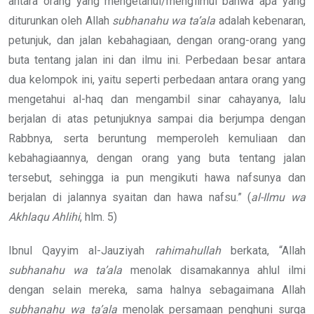
antara orang yang mengetahui/mengilmui bahwa apa yang
diturunkan oleh Allah
subhanahu wa ta’ala
adalah kebenaran,
petunjuk, dan jalan kebahagiaan, dengan orang-orang yang
buta tentang jalan ini dan ilmu ini. Perbedaan besar antara
dua kelompok ini, yaitu seperti perbedaan antara orang yang
mengetahui al-haq dan mengambil sinar cahayanya, lalu
berjalan di atas petunjuknya sampai dia berjumpa dengan
Rabbnya, serta beruntung memperoleh kemuliaan dan
kebahagiaannya, dengan orang yang buta tentang jalan
tersebut, sehingga ia pun mengikuti hawa nafsunya dan
berjalan di jalannya syaitan dan hawa nafsu.” (
al-Ilmu wa
Akhlaqu
Ahlihi
, hlm. 5)
Ibnul Qayyim al-Jauziyah
rahimahullah
berkata, “Allah
subhanahu wa ta’ala
menolak disamakannya ahlul ilmi
dengan selain mereka, sama halnya sebagaimana Allah
subhanahu wa ta’ala
menolak persamaan penghuni surga