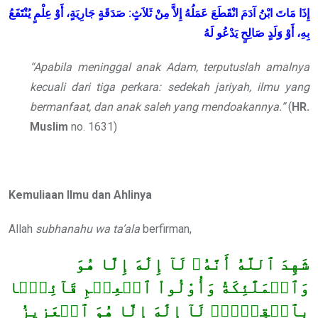
يُنْتَفَعُ
عِلْمٍ
أَوْ
جَارِيَةٍ،
صَدَقَةٍ
:
ثَلاَثٍ
مِنْ
إِلاَّ
عَمَلُهُ
انْقَطَعَ
آدَمَ
ابْنُ
مَاتَ
إِذَا
بِهِ،
أَوْ
وَلَدٍ
صَالِحٍ
يَدْعُو
لَهُ
“Apabila meninggal anak Adam, terputuslah amalnya
kecuali dari tiga perkara: sedekah jariyah, ilmu yang
bermanfaat, dan anak saleh yang mendoakannya.”
(
HR.
Muslim
no. 1631)
Kemuliaan Ilmu dan Ahlinya
Allah
subhanahu wa ta’ala
berfirman,
شَهِدَ ٱللَّهُ أَنَّهُۥ لَآ إِلَٰهَ إِلَّا هُوَ
وَٱلۡمَلَٰٓئِكَةُ وَأُوْلُواْ ٱلۡعِلۡمِ قَآئِمَۢا
بِٱلۡقِسۡطِۚ لَآ إِلَٰهَ إِلَّا هُوَ ٱلۡعَزِيزُ