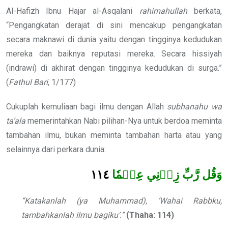
Al-Hafizh Ibnu Hajar al-Asqalani
rahimahullah
berkata,
“Pengangkatan derajat di sini mencakup pengangkatan
secara maknawi di dunia yaitu dengan tingginya kedudukan
mereka dan baiknya reputasi mereka. Secara hissiyah
(indrawi) di akhirat dengan tingginya kedudukan di surga.”
(
Fathul Bari
, 1/177)
Cukuplah kemuliaan bagi ilmu dengan Allah
subhanahu wa
ta’ala
memerintahkan Nabi pilihan-Nya untuk berdoa meminta
tambahan ilmu, bukan meminta tambahan harta atau yang
selainnya dari perkara dunia:
١١٤
وَقُل رَّبِّ زِدۡنِي عِلۡمٗا
“Katakanlah (ya Muhammad), ‘Wahai Rabbku,
tambahkanlah ilmu bagiku’.”
(Thaha: 114)