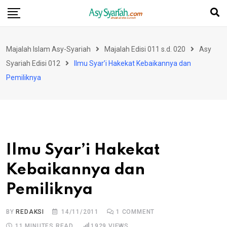
Skip
to
content
Majalah Islam Asy-Syariah
Majalah Edisi 011 s.d. 020
Asy
Syariah Edisi 012
Ilmu Syar’i Hakekat Kebaikannya dan
Pemiliknya
Ilmu Syar’i Hakekat
Kebaikannya dan
Pemiliknya
BY
REDAKSI
14/11/2011
1
COMMENT
11 MINUTES READ
1929
VIEWS