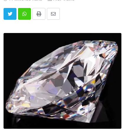
Print
Share
via
Email