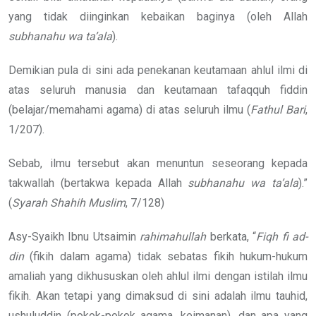
yang tidak diinginkan kebaikan baginya (oleh Allah
subhanahu wa ta’ala
).
Demikian pula di sini ada penekanan keutamaan ahlul ilmi di
atas seluruh manusia dan keutamaan tafaqquh fiddin
(belajar/memahami agama) di atas seluruh ilmu (
Fathul Bari
,
1/207).
Sebab, ilmu tersebut akan menuntun seseorang kepada
takwallah (bertakwa kepada Allah
subhanahu wa ta’ala
).”
(
Syarah Shahih
Muslim
, 7/128)
Asy-Syaikh Ibnu Utsaimin
rahimahullah
berkata, “
Fiqh fi ad-
din
(fikih dalam agama) tidak sebatas fikih hukum-hukum
amaliah yang dikhususkan oleh ahlul ilmi dengan istilah ilmu
fikih. Akan tetapi yang dimaksud di sini adalah ilmu tauhid,
ushuluddin (pokok-pokok agama, keimanan), dan apa yang