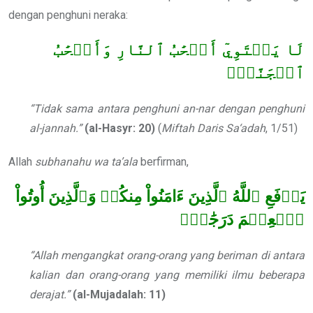
dengan penghuni neraka:
لَا يَسۡتَوِيٓ أَصۡحَٰبُ ٱلنَّارِ وَأَصۡحَٰبُ
ٱلۡجَنَّةِۚ
“Tidak sama antara penghuni an-nar dengan penghuni
al-jannah.”
(al-Hasyr:
20)
(
Miftah Daris Sa‘adah
, 1/51)
Allah
subhanahu wa ta’ala
berfirman,
يَرۡفَعِ ٱللَّهُ ٱلَّذِينَ ءَامَنُواْ مِنكُمۡ وَٱلَّذِينَ أُوتُواْ
ٱلۡعِلۡمَ دَرَجَٰتٖۚ
“Allah mengangkat orang-orang yang beriman di antara
kalian dan orang-orang yang memiliki ilmu beberapa
derajat.”
(al-Mujadalah: 11)