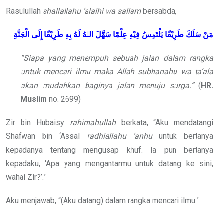
Rasulullah
shallallahu ‘alaihi wa sallam
bersabda,
مَنْ
سَلَكَ
طَرِيْقًا
يَلْتَمِسُ
فِيْهِ
عِلْمًا
سَهَّلَ
اللهُ
لَهُ
بِهِ
طَرِيْقًا
إِلَى
الْجَنَّةِ
“Siapa yang menempuh sebuah jalan dalam rangka
untuk mencari ilmu maka Allah
subhanahu wa ta’ala
akan mudahkan baginya jalan menuju surga.”
(
HR.
Muslim
no. 2699)
Zir bin Hubaisy
rahimahullah
berkata, “Aku mendatangi
Shafwan bin ‘Assal
radhiallahu ‘anhu
untuk bertanya
kepadanya tentang mengusap khuf. Ia pun bertanya
kepadaku, ‘Apa yang mengantarmu untuk datang ke sini,
wahai Zir?’.”
Aku menjawab, “(Aku datang) dalam rangka mencari ilmu.”