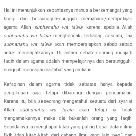
Hal ini menunjukkan sepantasnya manusia bersemangat yang
tinggi dan bersungguh-sungguh memahami/mempelajari
agama Allah
subhanahu wa ta’ala
, karena apabila Allah
subhanahu wa ta’ala
menghendaki terhadap sesuatu, Dia
subhanahu wa ta’ala
akan mempersiapkan sebab-sebab
untuk mendapatkannya. Di antara sebab seorang menjadi
faqih dalam agama adalah mempelajarinya dan bersungguh-
sungguh mencapai martabat yang mulia ini.
Kefaqihan dalam agama tidak sebatas hanya kepada
pengilmuan saja, tetapi dibarengi dengan pengamalan.
Karena itu, bila seseorang mengetahui sesuatu dari syariat
Allah
subhanahu wa ta’ala
akan tetapi ia tidak
mengamalkannya maka dia bukanlah orang yang faqih.
Seandainya ia menghapal kitab yang paling besar dalam ilmu
fikih (dan kitab-kitab dari cabang ilmu yang lain–pen.) dan