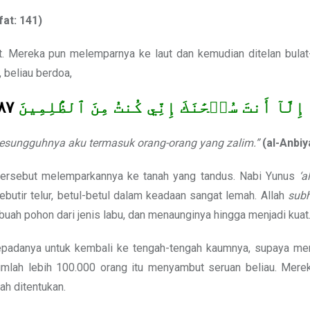
fat: 141)
. Mereka pun melemparnya ke laut dan kemudian ditelan bulat-
, beliau berdoa,
٨٧
هَ إِلَّآ أَنتَ سُبۡحَٰنَكَ إِنِّي كُنتُ مِنَ ٱلظَّٰلِمِينَ
sesungguhnya aku termasuk orang-orang yang zalim.”
(al-Anbiy
ersebut melemparkannya ke tanah yang tandus. Nabi Yunus
‘a
sebutir telur, betul-betul dalam keadaan sangat lemah. Allah
sub
h pohon dari jenis labu, dan menaunginya hingga menjadi kuat
padanya untuk kembali ke tengah-tengah kaumnya, supaya men
mlah lebih 100.000 orang itu menyambut seruan beliau. Mere
h ditentukan.