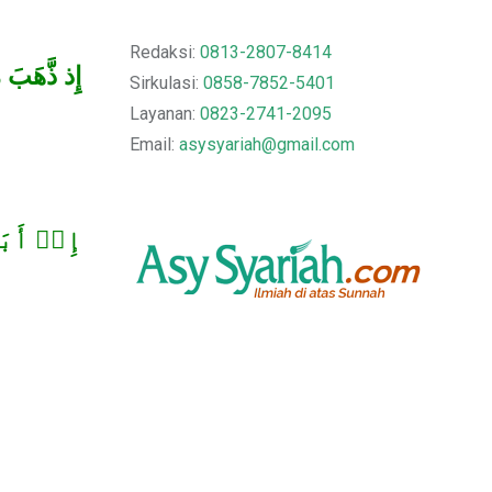
Redaksi:
0813-2807-8414
إِذ ذَّهَبَ م
Sirkulasi:
0858-7852-5401
Layanan:
0823-2741-2095
Email:
asysyariah@gmail.com
إِذۡ أَب