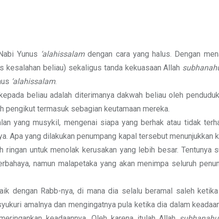
Nabi Yunus
‘alahissalam
dengan cara yang halus. Dengan men
as kesalahan beliau) sekaligus tanda kekuasaan Allah
subhanahu
unus
‘alahissalam
.
kepada beliau adalah diterimanya dakwah beliau oleh penduduk
lah pengikut termasuk sebagian keutamaan mereka.
an yang musykil, mengenai siapa yang berhak atau tidak terh
nya. Apa yang dilakukan penumpang kapal tersebut menunjukkan 
h ringan untuk menolak kerusakan yang lebih besar. Tentunya s
erbahaya, namun malapetaka yang akan menimpa seluruh penu
ik dengan Rabb-nya, di mana dia selalu beramal saleh ketika
yukuri amalnya dan mengingatnya pula ketika dia dalam keadaan
 meringankan keadaannya. Oleh karena itulah Allah
subhanahu