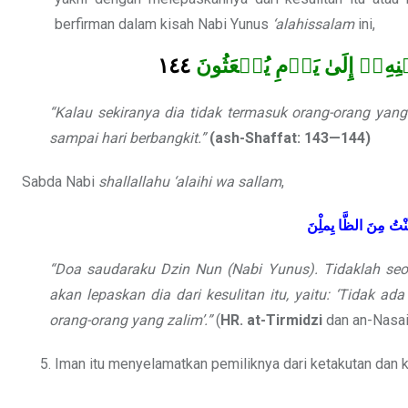
berfirman dalam kisah Nabi Yunus
‘alahissalam
ini,
١٤٤
نِهِۦٓ إِلَىٰ يَوۡمِ يُبۡعَثُونَ
“Kalau sekiranya dia tidak termasuk orang-orang yang 
sampai hari berbangkit.”
(ash-Shaffat: 143—144)
Sabda Nabi
shallallahu ‘alaihi wa sallam
,
نْتُ
مِنَ
الظَّا
يِملِْنَ
“Doa saudaraku Dzin Nun (Nabi Yunus). Tidaklah seor
akan lepaskan dia dari kesulitan itu, yaitu: ‘Tidak 
orang-orang yang zalim’.”
(
HR. at-Tirmidzi
dan an-Nasai
Iman itu menyelamatkan pemiliknya dari ketakutan dan 