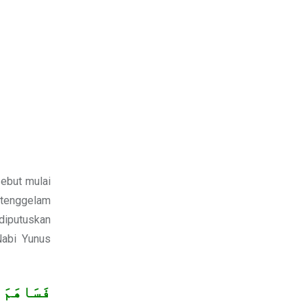
sebut mulai
i tenggelam
diputuskan
Nabi Yunus
فَسَاهَمَ