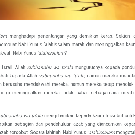
alam
menghadapi penentangan yang demikian keras. Sekian l
embuat Nabi Yunus ‘alahissalam marah dan meninggalkan kaum
dakwah Nabi Yunus
‘alahissalam
?
Israil. Allah
subhanahu wa ta’ala
mengutusnya kepada pendud
mbali kepada Allah
subhanahu wa ta’ala
, namun mereka menola
dan berusaha mendakwahi mereka, namun mereka tetap menolak
gi meninggalkan mereka, tidak sabar sebagaimana mestin
subhanahu wa ta’ala
mengilhamkan kepada kaum tersebut untuk
aksikan sebagian dari pendahuluan azab yang diancamkan kepa
ab tersebut. Secara lahiriah, Nabi Yunus
‘alahissalam
mengetah