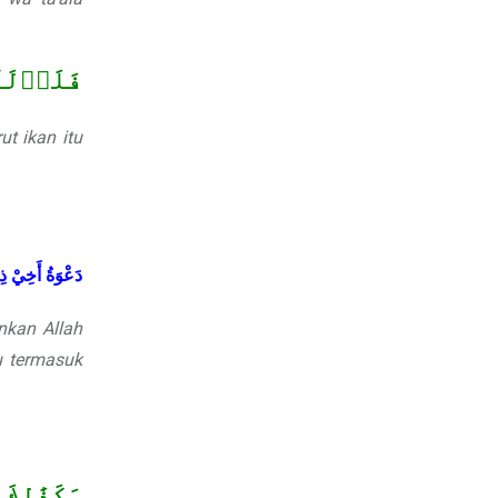
فَلَوۡلَآ
ut ikan itu
دَعْوَةُ
أَخِيْ
ذ
nkan Allah
u termasuk
وَكَذَٰلِ