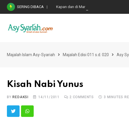
Skip
SERING DIBACA
Kapan dan di Mana Rasulullah Dilahirkan?
to
content
Majalah Islam Asy-Syariah
Majalah Edisi 011 s.d. 020
Asy Sy
Kisah Nabi Yunus
BY
REDAKSI
14/11/2011
2
COMMENTS
3 MINUTES R