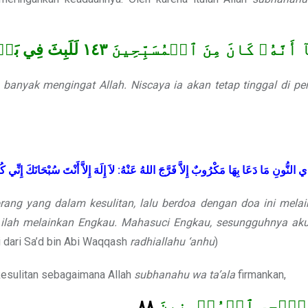
لَلَبِثَ فِي بَطۡ
١٤٣
 أَنَّهُۥ كَانَ مِنَ ٱلۡمُسَبِّحِينَ
banyak mengingat Allah. Niscaya ia akan tetap tinggal di per
كُ
إِنِّي
سُبْحَانَكَ
أَنْتَ
إِلاَّ
إِلَهَ
لاَ
:
عَنْهُ
اللهُ
فَرَّجَ
إِلاَّ
مَكْرُوبٌ
بِهَا
دَعَا
مَا
النُّونِ
ِي
ang yang dalam kesulitan, lalu berdoa dengan doa ini melai
ada ilah melainkan Engkau. Mahasuci Engkau, sesungguhnya ak
 dari Sa’d bin Abi Waqqash
radhiallahu ‘anhu
)
kesulitan sebagaimana Allah
subhanahu wa ta’ala
firmankan,
٨٨
كَ نُ‍ۨجِي ٱلۡمُؤۡمِنِينَ