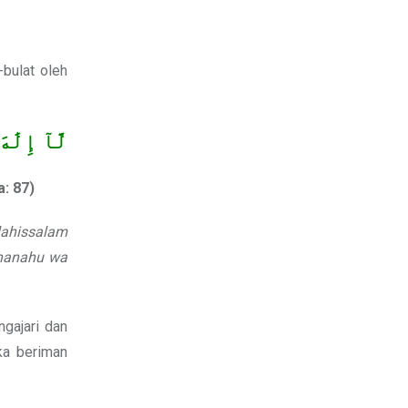
bulat oleh
لَّآ إِلَٰ
a: 87)
lahissalam
hanahu wa
.
gajari dan
ka beriman