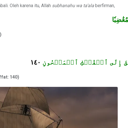
ali. Oleh karena itu, Allah
subhanahu wa ta’ala
berfirman,
ُغَٰضِبٗا
)
١٤٠
َقَ إِلَى ٱلۡفُلۡكِ ٱلۡمَشۡحُونِ
fat: 140)