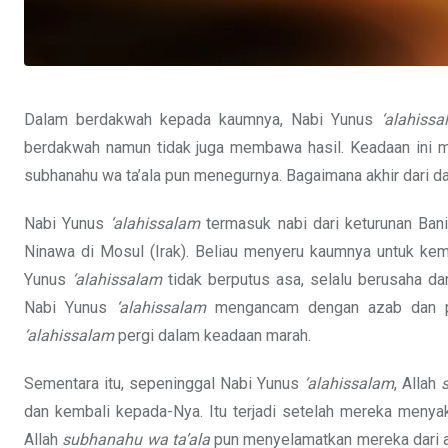
Dalam berdakwah kepada kaumnya, Nabi Yunus
‘alahiss
berdakwah namun tidak juga membawa hasil. Keadaan ini m
subhanahu wa ta’ala pun menegurnya. Bagaimana akhir dari 
Nabi Yunus
‘alahissalam
termasuk nabi dari keturunan Bani 
Ninawa di Mosul (Irak). Beliau menyeru kaumnya untuk ke
Yunus
‘alahissalam
tidak berputus asa, selalu berusaha 
Nabi Yunus
‘alahissalam
mengancam dengan azab dan per
‘alahissalam
pergi dalam keadaan marah.
Sementara itu, sepeninggal Nabi Yunus
‘alahissalam
, Allah
dan kembali kepada-Nya. Itu terjadi setelah mereka meny
Allah
subhanahu wa ta’ala
pun menyelamatkan mereka dari az