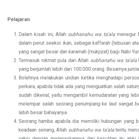
Pelajaran
Dalam kisah ini, Allah
subhanahu wa ta’ala
menegur 
dalam perut seekor ikan, sebagai kaffarah (tebusan at
yang sangat besar dan karamah (mukjizat) bagi Nabi Y
Termasuk nikmat pula dari Allah
subhanahu wa ta’ala
yang berjumlah lebih dari 100.000 orang. Besarnya jum
Bolehnya melakukan undian ketika menghadapi persoal
perkara, apabila tidak ada yang menguatkan salah satu
sudah dikenal, yaitu mengambil kemudaratan yang lebi
melempar salah seorang penumpang ke laut sangat b
lebih besar bahayanya.
Seorang hamba apabila dia memiliki hubungan yang ba
keadaan senang, Allah
subhanahu wa ta’ala
tentu mens
yakni dengan melepaskannya dari kesulitan itu atau