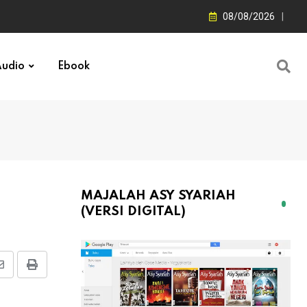
08/08/2026
udio
Ebook
MAJALAH ASY SYARIAH
(VERSI DIGITAL)
Share
Print
via