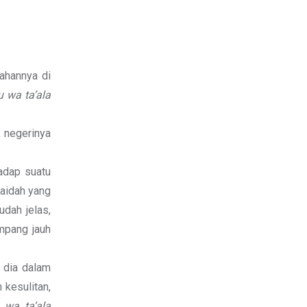
ahannya di
 wa ta’ala
 negerinya
adap suatu
kaidah yang
udah jelas,
mpang jauh
 dia dalam
 kesulitan,
 wa ta’ala