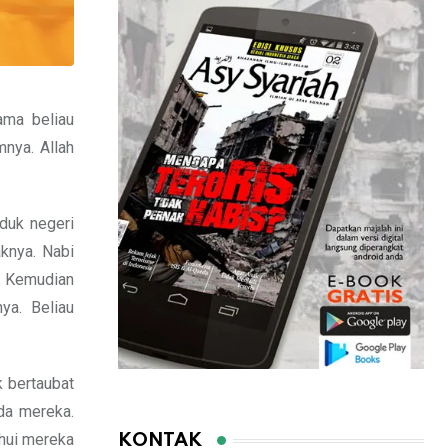
ama beliau
nya. Allah
uk negeri
knya. Nabi
. Kemudian
ya. Beliau
 bertaubat
da mereka.
ui mereka
KONTAK