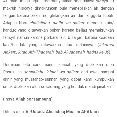
Al-Imam Ibnu Daqiqil ‘Ied menyatakan seandainya
tansyif
itu
makruh niscaya dimakruhkan pula menepiskan air dengan
tangan karena akan menghilangkan air dari anggota tubuh.
Adapun Nabi
shallallahu ‘alaihi wa sallam
menolak kain/
handuk yang ditawarkan bukan karena beliau memakruhkan
tansyif namun karena perkara lain, bisa jadi karena keadaan
kain/handuk yang ditawarkan atau selainnya. (
Ihkamul
Ahkam, kitab Ath-Thaharah, bab Al-Janabah, hadits ke-30
)
Demikian tata cara mandi janabah yang dilakukan oleh
Rasulullah
shallallahu ‘alaihi wa sallam
dari awal sampai
akhir yang mustahab/sunnah yang dapat kami kumpulkan
untuk dilakukan oleh seseorang yang hendak mandi janabah.
(
Insya Allah bersambung
)
Ditulis oleh:
Al-Ustadz Abu Ishaq Muslim Al-Atsari