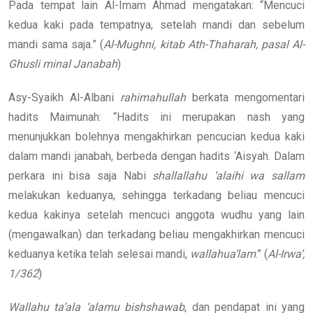
Pada tempat lain Al-Imam Ahmad mengatakan: “Mencuci
kedua kaki pada tempatnya, setelah mandi dan sebelum
mandi sama saja.” (
Al-Mughni, kitab Ath-Thaharah, pasal Al-
Ghusli minal Janabah
)
Asy-Syaikh Al-Albani
rahimahullah
berkata mengomentari
hadits Maimunah: “Hadits ini merupakan nash yang
menunjukkan bolehnya mengakhirkan pencucian kedua kaki
dalam mandi janabah, berbeda dengan hadits ‘Aisyah. Dalam
perkara ini bisa saja Nabi
shallallahu ‘alaihi wa sallam
melakukan keduanya, sehingga terkadang beliau mencuci
kedua kakinya setelah mencuci anggota wudhu yang lain
(mengawalkan) dan terkadang beliau mengakhirkan mencuci
keduanya ketika telah selesai mandi,
wallahua’lam
.” (
Al-Irwa’,
1/362
)
Wallahu ta’ala ‘alamu bishshawab
, dan pendapat ini yang