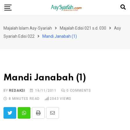
Skip
to
content
Majalah Islam Asy-Syariah
Majalah Edisi 021 s.d. 030
Asy
Syariah Edisi 022
Mandi Janabah (1)
Mandi Janabah (1)
BY
REDAKSI
16/11/2011
0
COMMENTS
8 MINUTES READ
2043
VIEWS
Print
Share
via