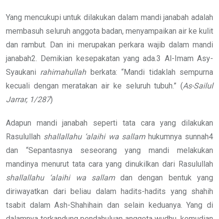
Yang mencukupi untuk dilakukan dalam mandi janabah adalah
membasuh seluruh anggota badan, menyampaikan air ke kulit
dan rambut. Dan ini merupakan perkara wajib dalam mandi
janabah2. Demikian kesepakatan yang ada.3 Al-Imam Asy-
Syaukani
rahimahullah
berkata: “Mandi tidaklah sempurna
kecuali dengan meratakan air ke seluruh tubuh.” (
As-Sailul
Jarrar, 1/287
)
Adapun mandi janabah seperti tata cara yang dilakukan
Rasulullah
shallallahu ‘alaihi wa sallam
hukumnya sunnah4
dan “Sepantasnya seseorang yang mandi melakukan
mandinya menurut tata cara yang dinukilkan dari Rasulullah
shallallahu ‘alaihi wa sallam
dan dengan bentuk yang
diriwayatkan dari beliau dalam hadits-hadits yang shahih
tsabit dalam Ash-Shahihain dan selain keduanya. Yang di
dalamnya terkandung pendahuluan anggota wudhu, kemudian