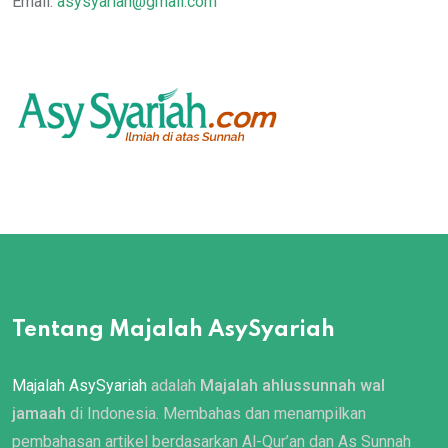
Email:
asysyariah@gmail.com
Tentang Majalah AsySyariah
Majalah AsySyariah
adalah
Majalah ahlussunnah wal
jamaah
di Indonesia. Membahas dan menampilkan
pembahasan artikel berdasarkan Al-Qur’an dan As Sunnah