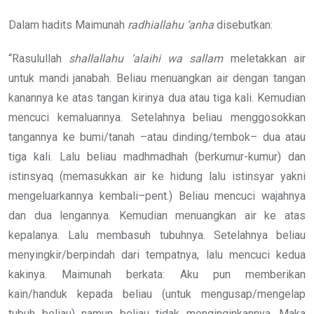
Dalam hadits Maimunah
radhiallahu ‘anha
disebutkan:
“Rasulullah
shallallahu ‘alaihi wa sallam
meletakkan air
untuk mandi janabah. Beliau menuangkan air dengan tangan
kanannya ke atas tangan kirinya dua atau tiga kali. Kemudian
mencuci kemaluannya. Setelahnya beliau menggosokkan
tangannya ke bumi/tanah –atau dinding/tembok– dua atau
tiga kali. Lalu beliau madhmadhah (berkumur-kumur) dan
istinsyaq (memasukkan air ke hidung lalu istinsyar yakni
mengeluarkannya kembali–pent.) Beliau mencuci wajahnya
dan dua lengannya. Kemudian menuangkan air ke atas
kepalanya. Lalu membasuh tubuhnya. Setelahnya beliau
menyingkir/berpindah dari tempatnya, lalu mencuci kedua
kakinya. Maimunah berkata: Aku pun memberikan
kain/handuk kepada beliau (untuk mengusap/mengelap
tubuh beliau) namun beliau tidak menginginkannya. Maka