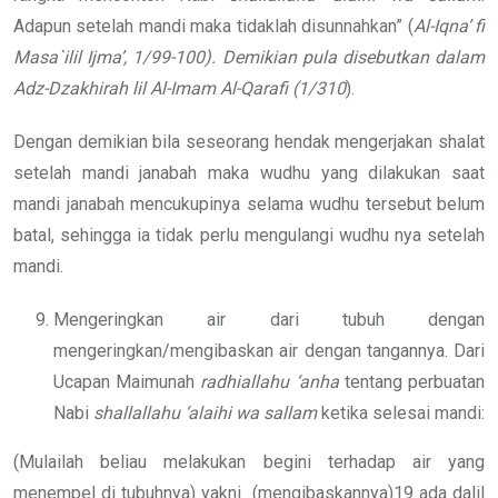
Adapun setelah mandi maka tidaklah disunnahkan” (
Al-Iqna’ fi
Masa`ilil Ijma’, 1/99-100). Demikian pula disebutkan dalam
Adz-Dzakhirah lil Al-Imam Al-Qarafi (1/310
).
Dengan demikian bila seseorang hendak mengerjakan shalat
setelah mandi janabah maka wudhu yang dilakukan saat
mandi janabah mencukupinya selama wudhu tersebut belum
batal, sehingga ia tidak perlu mengulangi wudhu nya setelah
mandi.
Mengeringkan air dari tubuh dengan
mengeringkan/mengibaskan air dengan tangannya. Dari
Ucapan Maimunah
radhiallahu ‘anha
tentang perbuatan
Nabi
shallallahu ‘alaihi wa sallam
ketika selesai mandi:
(Mulailah beliau melakukan begini terhadap air yang
menempel di tubuhnya) yakni (mengibaskannya)19 ada dalil