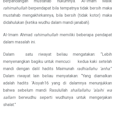
berpandangan mustahab hukumnya. Al-Imam Malik
rahimahullah
berpendapat bila tempatnya tidak bersih maka
mustahab mengakhirkannya, bila bersih (tidak kotor) maka
didahulukan (ketika wudhu dalam mandi janabah).
Al-Imam Ahmad
rahimahullah
memiliki beberapa pendapat
dalam masalah ini.
Dalam satu riwayat beliau mengatakan: “Lebih
menyenangkan bagiku untuk mencuci kedua kaki setelah
mandi dengan dalil hadits Maimunah
radhiallahu ‘anha
.”
Dalam riwayat lain beliau menyatakan: “Yang diamalkan
adalah hadits ‘Aisyah16 yang di dalamnya menunjukkan
bahwa sebelum mandi Rasulullah
shallallahu ‘alaihi wa
sallam
berwudhu seperti wudhunya untuk mengerjakan
shalat.”