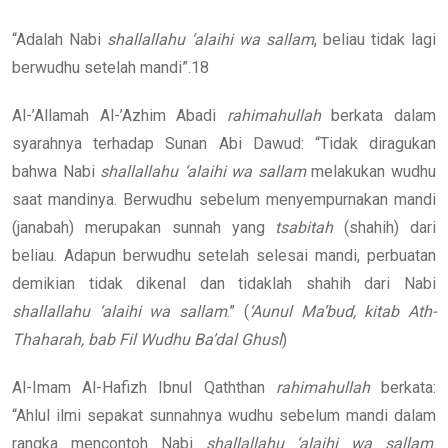
“Adalah Nabi
shallallahu ‘alaihi wa sallam
, beliau tidak lagi
berwudhu setelah mandi”.18
Al-’Allamah Al-’Azhim Abadi
rahimahullah
berkata dalam
syarahnya terhadap Sunan Abi Dawud: “Tidak diragukan
bahwa Nabi
shallallahu ‘alaihi wa sallam
melakukan wudhu
saat mandinya. Berwudhu sebelum menyempurnakan mandi
(janabah) merupakan sunnah yang
tsabitah
(shahih) dari
beliau. Adapun berwudhu setelah selesai mandi, perbuatan
demikian tidak dikenal dan tidaklah shahih dari Nabi
shallallahu ‘alaihi wa sallam
.” (
‘Aunul Ma’bud, kitab Ath-
Thaharah, bab Fil Wudhu Ba’dal Ghusl
)
Al-Imam Al-Hafizh Ibnul Qaththan
rahimahullah
berkata:
“Ahlul ilmi sepakat sunnahnya wudhu sebelum mandi dalam
rangka mencontoh Nabi
shallallahu ‘alaihi wa sallam
.