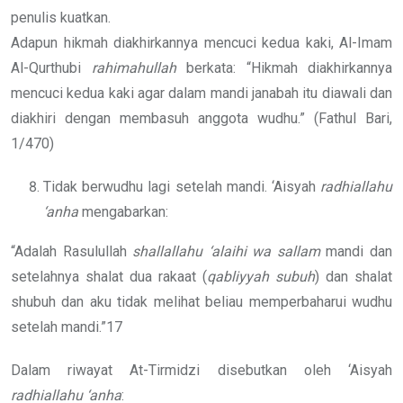
penulis kuatkan.
Adapun hikmah diakhirkannya mencuci kedua kaki, Al-Imam
Al-Qurthubi
rahimahullah
berkata: “Hikmah diakhirkannya
mencuci kedua kaki agar dalam mandi janabah itu diawali dan
diakhiri dengan membasuh anggota wudhu.” (Fathul Bari,
1/470)
Tidak berwudhu lagi setelah mandi. ‘Aisyah
radhiallahu
‘anha
mengabarkan:
“Adalah Rasulullah
shallallahu ‘alaihi wa sallam
mandi dan
setelahnya shalat dua rakaat (
qabliyyah subuh
) dan shalat
shubuh dan aku tidak melihat beliau memperbaharui wudhu
setelah mandi.”17
Dalam riwayat At-Tirmidzi disebutkan oleh ‘Aisyah
radhiallahu ‘anha
: