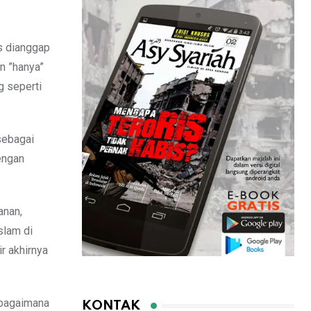
is dianggap
n ”hanya”
g seperti
sebagai
engan
anan,
slam di
r akhirnya
ebagaimana
KONTAK