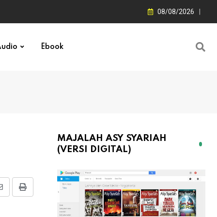
08/08/2026
udio
Ebook
MAJALAH ASY SYARIAH
(VERSI DIGITAL)
Share
Print
via