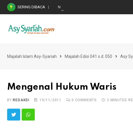
Skip
SERING DIBACA
Nasihat Emas di Masa Fitnah (Ujian/Perselis
to
content
Majalah Islam Asy-Syariah
Majalah Edisi 041 s.d. 050
Asy Sy
Mengenal Hukum Waris
BY
REDAKSI
19/11/2011
0
COMMENTS
2 MINUTES R