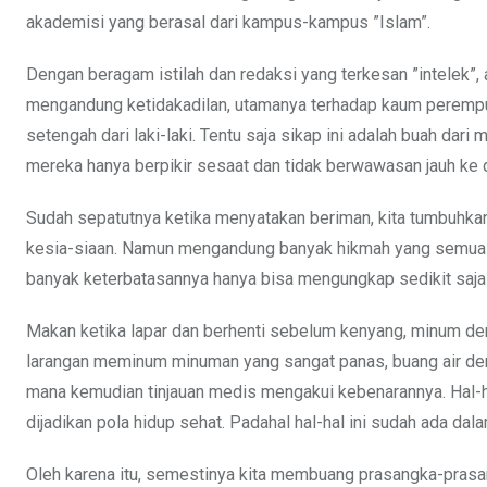
akademisi yang berasal dari kampus-kampus ”Islam”.
Dengan beragam istilah dan redaksi yang terkesan ”intelek”,
mengandung ketidakadilan, utamanya terhadap kaum perempua
setengah dari laki-laki. Tentu saja sikap ini adalah buah da
mereka hanya berpikir sesaat dan tidak berwawasan jauh ke 
Sudah sepatutnya ketika menyatakan beriman, kita tumbuhkan d
kesia-siaan. Namun mengandung banyak hikmah yang semua i
banyak keterbatasannya hanya bisa mengungkap sedikit saja h
Makan ketika lapar dan berhenti sebelum kenyang, minum den
larangan meminum minuman yang sangat panas, buang air denga
mana kemudian tinjauan medis mengakui kebenarannya. Hal-ha
dijadikan pola hidup sehat. Padahal hal-hal ini sudah ada dal
Oleh karena itu, semestinya kita membuang prasangka-prasan