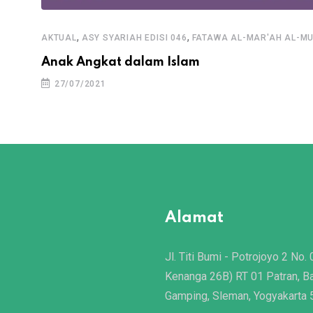
,
,
AKTUAL
ASY SYARIAH EDISI 046
FATAWA AL-MAR'AH AL-M
Anak Angkat dalam Islam
27/07/2021
Alamat
Jl. Titi Bumi - Potrojoyo 2 No. 
Kenanga 26B) RT 01 Patran, B
Gamping, Sleman, Yogyakarta