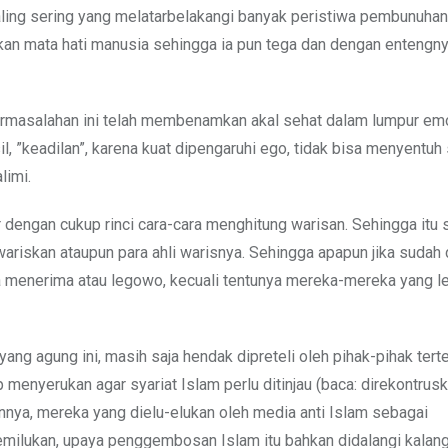
 paling sering yang melatarbelakangi banyak peristiwa pembunuha
takan mata hati manusia sehingga ia pun tega dan dengan entengn
ermasalahan ini telah membenamkan akal sehat dalam lumpur emo
l, ”keadilan”, karena kuat dipengaruhi ego, tidak bisa menyentu
limi.
r dengan cukup rinci cara-cara menghitung warisan. Sehingga itu
riskan ataupun para ahli warisnya. Sehingga apapun jika sudah 
menerima atau legowo, kecuali tentunya mereka-mereka yang l
g agung ini, masih saja hendak dipreteli oleh pihak-pihak terte
 menyerukan agar syariat Islam perlu ditinjau (baca: direkontrusk
innya, mereka yang dielu-elukan oleh media anti Islam sebagai
emilukan, upaya penggembosan Islam itu bahkan didalangi kalan