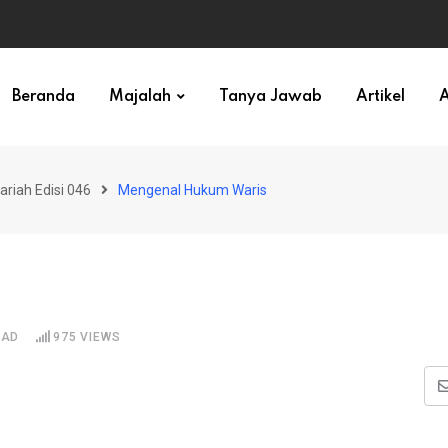
ihan)
Beranda
Majalah
Tanya Jawab
Artikel
A
ariah Edisi 046
Mengenal Hukum Waris
EAD
975
VIEWS