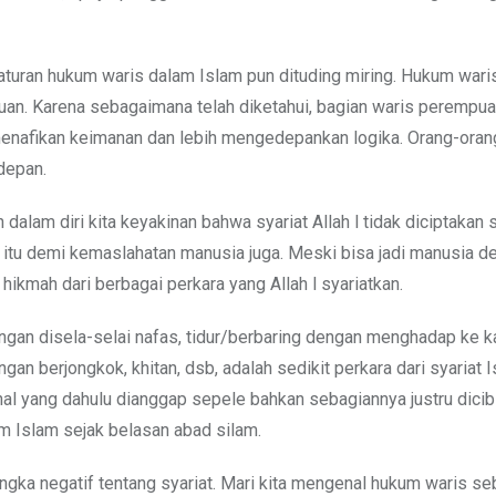
 aturan hukum waris dalam Islam pun dituding miring. Hukum war
n. Karena sebagaimana telah diketahui, bagian waris perempua
ri menafikan keimanan dan lebih mengedepankan logika. Orang-oran
depan.
alam diri kita keyakinan bahwa syariat Allah l tidak diciptakan 
tu demi kemaslahatan manusia juga. Meski bisa jadi manusia d
ikmah dari berbagai perkara yang Allah l syariatkan.
gan disela-selai nafas, tidur/berbaring dengan menghadap ke k
n berjongkok, khitan, dsb, adalah sedikit perkara dari syariat I
l yang dahulu dianggap sepele bahkan sebagiannya justru dicibi
am Islam sejak belasan abad silam.
gka negatif tentang syariat. Mari kita mengenal hukum waris s