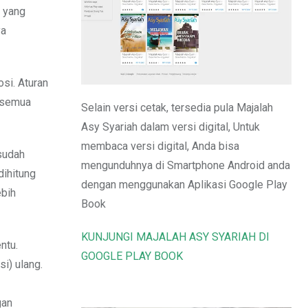
Email
n yang
ya
si. Aturan
h semua
Selain versi cetak, tersedia pula Majalah
Asy Syariah dalam versi digital, Untuk
membaca versi digital, Anda bisa
 sudah
mengunduhnya di Smartphone Android anda
dihitung
dengan menggunakan Aplikasi Google Play
ebih
Book
KUNJUNGI MAJALAH ASY SYARIAH DI
ntu.
GOOGLE PLAY BOOK
si) ulang.
gan