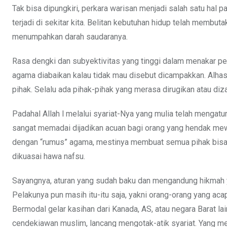
Tak bisa dipungkiri, perkara warisan menjadi salah satu hal
terjadi di sekitar kita. Belitan kebutuhan hidup telah membu
menumpahkan darah saudaranya.
Rasa dengki dan subyektivitas yang tinggi dalam menakar p
agama diabaikan kalau tidak mau disebut dicampakkan. Alhasi
pihak. Selalu ada pihak-pihak yang merasa dirugikan atau diza
Padahal Allah l melalui syariat-Nya yang mulia telah mengatu
sangat memadai dijadikan acuan bagi orang yang hendak mewa
dengan “rumus” agama, mestinya membuat semua pihak bisa 
dikuasai hawa nafsu.
Sayangnya, aturan yang sudah baku dan mengandung hikmah yan
Pelakunya pun masih itu-itu saja, yakni orang-orang yang acap
Bermodal gelar kasihan dari Kanada, AS, atau negara Barat la
cendekiawan muslim, lancang mengotak-atik syariat. Yang m