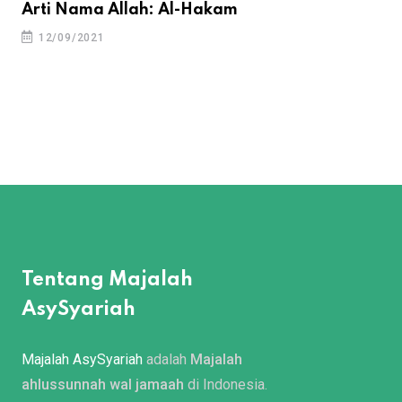
Arti Nama Allah: Al-Hakam
12/09/2021
Tentang Majalah
AsySyariah
Majalah AsySyariah
adalah
Majalah
ahlussunnah wal jamaah
di Indonesia.