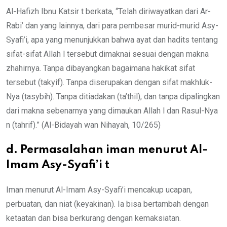
Al-Hafizh Ibnu Katsir t berkata, “Telah diriwayatkan dari Ar-
Rabi’ dan yang lainnya, dari para pembesar murid-murid Asy-
Syafi’i, apa yang menunjukkan bahwa ayat dan hadits tentang
sifat-sifat Allah l tersebut dimaknai sesuai dengan makna
zhahirnya. Tanpa dibayangkan bagaimana hakikat sifat
tersebut (takyif). Tanpa diserupakan dengan sifat makhluk-
Nya (tasybih). Tanpa ditiadakan (ta’thil), dan tanpa dipalingkan
dari makna sebenarnya yang dimaukan Allah l dan Rasul-Nya
n (tahrif).” (Al-Bidayah wan Nihayah, 10/265)
d. Permasalahan iman menurut Al-
Imam Asy-Syafi’i t
Iman menurut Al-Imam Asy-Syafi’i mencakup ucapan,
perbuatan, dan niat (keyakinan). Ia bisa bertambah dengan
ketaatan dan bisa berkurang dengan kemaksiatan.