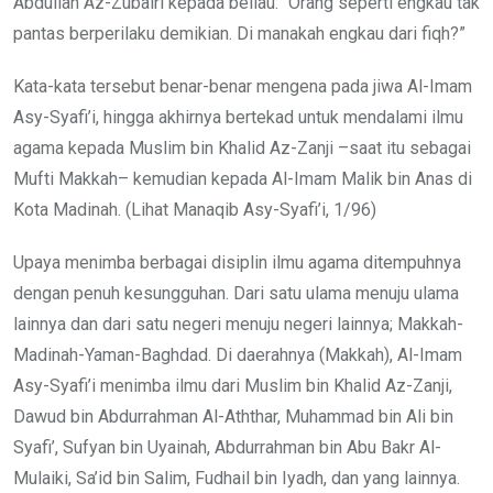
Abdullah Az-Zubairi kepada beliau: “Orang seperti engkau tak
pantas berperilaku demikian. Di manakah engkau dari fiqh?”
Kata-kata tersebut benar-benar mengena pada jiwa Al-Imam
Asy-Syafi’i, hingga akhirnya bertekad untuk mendalami ilmu
agama kepada Muslim bin Khalid Az-Zanji –saat itu sebagai
Mufti Makkah– kemudian kepada Al-Imam Malik bin Anas di
Kota Madinah. (Lihat Manaqib Asy-Syafi’i, 1/96)
Upaya menimba berbagai disiplin ilmu agama ditempuhnya
dengan penuh kesungguhan. Dari satu ulama menuju ulama
lainnya dan dari satu negeri menuju negeri lainnya; Makkah-
Madinah-Yaman-Baghdad. Di daerahnya (Makkah), Al-Imam
Asy-Syafi’i menimba ilmu dari Muslim bin Khalid Az-Zanji,
Dawud bin Abdurrahman Al-Aththar, Muhammad bin Ali bin
Syafi’, Sufyan bin Uyainah, Abdurrahman bin Abu Bakr Al-
Mulaiki, Sa’id bin Salim, Fudhail bin Iyadh, dan yang lainnya.