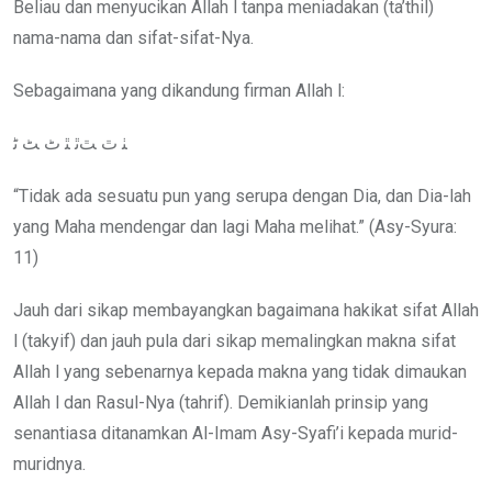
Beliau dan menyucikan Allah l tanpa meniadakan (ta’thil)
nama-nama dan sifat-sifat-Nya.
Sebagaimana yang dikandung firman Allah l:
ﭡ ﭢ ﭣﭤ ﭥ ﭦ ﭧ ﭨ
“Tidak ada sesuatu pun yang serupa dengan Dia, dan Dia-lah
yang Maha mendengar dan lagi Maha melihat.” (Asy-Syura:
11)
Jauh dari sikap membayangkan bagaimana hakikat sifat Allah
l (takyif) dan jauh pula dari sikap memalingkan makna sifat
Allah l yang sebenarnya kepada makna yang tidak dimaukan
Allah l dan Rasul-Nya (tahrif). Demikianlah prinsip yang
senantiasa ditanamkan Al-Imam Asy-Syafi’i kepada murid-
muridnya.