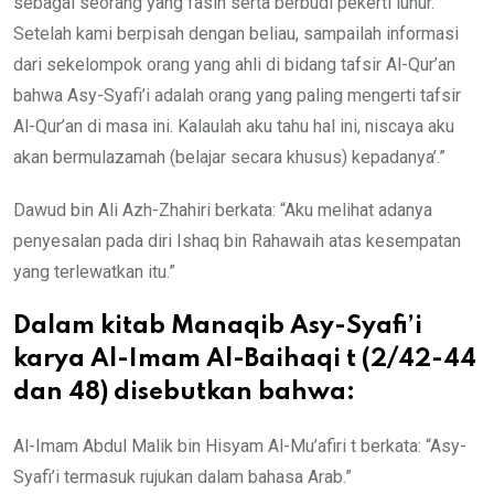
sebagai seorang yang fasih serta berbudi pekerti luhur.
Setelah kami berpisah dengan beliau, sampailah informasi
dari sekelompok orang yang ahli di bidang tafsir Al-Qur’an
bahwa Asy-Syafi’i adalah orang yang paling mengerti tafsir
Al-Qur’an di masa ini. Kalaulah aku tahu hal ini, niscaya aku
akan bermulazamah (belajar secara khusus) kepadanya’.”
Dawud bin Ali Azh-Zhahiri berkata: “Aku melihat adanya
penyesalan pada diri Ishaq bin Rahawaih atas kesempatan
yang terlewatkan itu.”
Dalam kitab Manaqib Asy-Syafi’i
karya Al-Imam Al-Baihaqi t (2/42-44
dan 48) disebutkan bahwa:
Al-Imam Abdul Malik bin Hisyam Al-Mu’afiri t berkata: “Asy-
Syafi’i termasuk rujukan dalam bahasa Arab.”