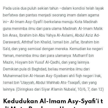
Pada usia dua puluh sekian tahun –dalam kondisi telah layak
berfatwa dan pantas menjadi seorang imam dalam agama
ini– Al-Imam Asy-Syafi’i berkelana menuju Kota Madinah
guna menimba ilmu dari para ulama Madinah: Al-Imam Malik
bin Anas, Ibrahim bin Abu Yahya Al-Aslami, Abdul Aziz Ad-
Darawardi, Aththaf bin Khalid, Ismail bin Ja’far, Ibrahim bin
Sa’d, dan yang semisal dengan mereka. Kemudian ke negeri
Yaman, menimba ilmu dari para ulamanya: Mutharrif bin
Mazin, Hisyam bin Yusuf Al-Qadhi, dan yang lainnya.
Demikian pula di Baghdad, beliau menimba ilmu dari
Muhammad bin Al-Hasan Asy-Syaibani ahli fiqh negeri Irak,
Ismail bin ‘Ulayyah, Abdul Wahhab Ats-Tsaqafi, dan yang
lainnya. (Diringkas dari Siyar A’lamin Nubala’, 10/6, 7, dan 12)
Kedudukan Al-Imam Asy-Syafi’i t