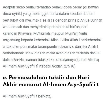
Adapun sikap beliau terhadap pelaku dosa besar (di bawah
dosa syirik) yang meninggal dunia dalam keadaan belum
bertaubat darinya, maka selaras dengan prinsip Ahlus Sunnah
wal Jamaah dan menyelisihi prinsip ahlul bid’ah, dari
kalangan Khawarij, Mu’tazilah, maupun Murji’ah. Yaitu
tergantung kepada kehendak Allah l. Jika Allah l berkehendak
untuk diampuni maka terampunilah dosanya, dan jika Allah l
berkehendak untuk diazab maka akan diazab terlebih dahulu
dalam An-Nar, namun tidak kekal di dalamnya. (Lihat Manhaj
Al-Imam Asy-Syafi’i fi Itsbatil Akidah, 2/516)
e. Permasalahan takdir dan Hari
Akhir menurut Al-Imam Asy-Syafi’i t
Al-Imam Asy-Syafi’i t berkata,