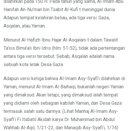
dilahirkan pada 150 H. Pada tahun yang sama, Al-Imam Abu
Hanifah An-Nu’man bin Tsabit Al-Kufi t meninggal dunia.
Adapun tempat kelahiran beliau, ada tiga versi: Gaza,
Asqalan, atau Yaman.
Menurut Al-Hafizh Ibnu Hajar Al-Asqalani t dalam Tawalit
Ta’sis Bima’ali Ibni Idris (hlm. 51-52), tidak ada pertentangan
antara tiga versi tersebut. Sebab, Asqalan adalah nama
sebuah kota letak Desa Gaza.
Adapun versi ketiga bahwa Al-Imam Asy-Syafi’i dilahirkan di
Yaman, menurut Al-Imam Al-Baihaqi, bukanlah negeri Yaman
yang dimaksud. Akan tetapi, yang dimaksud ialah tempat
yang didiami oleh sebagian kabilah Yaman, dan Desa Gaza
termasuk salah satu darinya. (Lihat Manhaj Al-Imam Asy-
Syafi’i Fi Itsbatil Akidah karya Dr. Muhammad bin Abdul
Wahhab Al-Aqil, 1/21-22, dan Manaqib Asy-Syafi’i, 1/74)