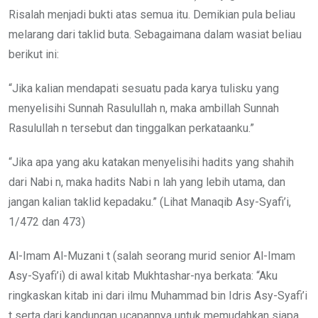
Risalah menjadi bukti atas semua itu. Demikian pula beliau
melarang dari taklid buta. Sebagaimana dalam wasiat beliau
berikut ini:
“Jika kalian mendapati sesuatu pada karya tulisku yang
menyelisihi Sunnah Rasulullah n, maka ambillah Sunnah
Rasulullah n tersebut dan tinggalkan perkataanku.”
“Jika apa yang aku katakan menyelisihi hadits yang shahih
dari Nabi n, maka hadits Nabi n lah yang lebih utama, dan
jangan kalian taklid kepadaku.” (Lihat Manaqib Asy-Syafi’i,
1/472 dan 473)
Al-Imam Al-Muzani t (salah seorang murid senior Al-Imam
Asy-Syafi’i) di awal kitab Mukhtashar-nya berkata: “Aku
ringkaskan kitab ini dari ilmu Muhammad bin Idris Asy-Syafi’i
t serta dari kandungan ucapannya untuk memudahkan siapa