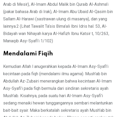
Arab di Mesir), Al-Imam Abdul Malik bin Quraib Al-Ashma’i
(pakar bahasa Arab di Irak), Al-Imam Abu Ubaid Al-Qasim bin
Sallam Al-Harawi (sastrawan ulung di masanya), dan yang
lainnya.2 (Lihat Tawalit Ta’sis Bima’ali Ibni Idris hal. 53, Al-
Bidayah wan Nihayah karya Al-Hafizh Ibnu Katsir t, 10/263,
Manaqib Asy-Syafi’i 1/102)
Mendalami Fiqih
Kemudian Allah l anugerahkan kepada Al-Imam Asy-Syafi’i
kecintaan pada fiqh (mendalami ilmu agama). Mush’ab bin
Abdullah Az-Zubairi menerangkan bahwa kecintaan Al-Imam
Asy-Syafi’i pada fiqh bermula dari sindiran sekretaris ayah
Mush’ab. Kisahnya, pada suatu hari Al-Imam Asy-Syafi’i
sedang menaiki hewan tunggangannya sembari melantunkan
bait-bait syair. Maka berkatalah sekretaris ayah Mush’ab bin