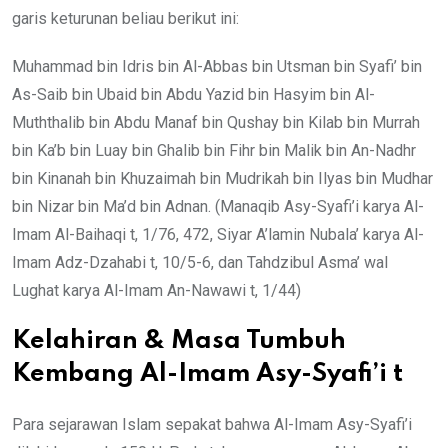
garis keturunan beliau berikut ini:
Muhammad bin Idris bin Al-Abbas bin Utsman bin Syafi’ bin
As-Saib bin Ubaid bin Abdu Yazid bin Hasyim bin Al-
Muththalib bin Abdu Manaf bin Qushay bin Kilab bin Murrah
bin Ka’b bin Luay bin Ghalib bin Fihr bin Malik bin An-Nadhr
bin Kinanah bin Khuzaimah bin Mudrikah bin Ilyas bin Mudhar
bin Nizar bin Ma’d bin Adnan. (Manaqib Asy-Syafi’i karya Al-
Imam Al-Baihaqi t, 1/76, 472, Siyar A’lamin Nubala’ karya Al-
Imam Adz-Dzahabi t, 10/5-6, dan Tahdzibul Asma’ wal
Lughat karya Al-Imam An-Nawawi t, 1/44)
Kelahiran & Masa Tumbuh
Kembang Al-Imam Asy-Syafi’i t
Para sejarawan Islam sepakat bahwa Al-Imam Asy-Syafi’i