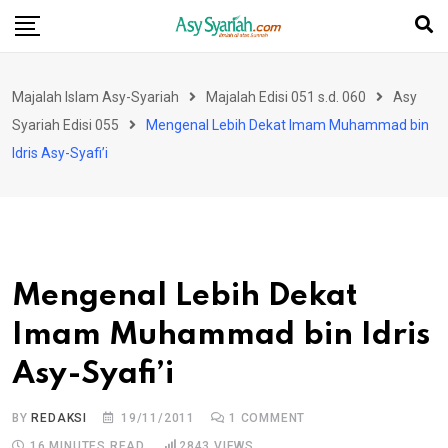
Skip
to
content
Majalah Islam Asy-Syariah
Majalah Edisi 051 s.d. 060
Asy
Syariah Edisi 055
Mengenal Lebih Dekat Imam Muhammad bin
Idris Asy-Syafi’i
Mengenal Lebih Dekat
Imam Muhammad bin Idris
Asy-Syafi’i
BY
REDAKSI
19/11/2011
1
COMMENT
16 MINUTES READ
2843
VIEWS