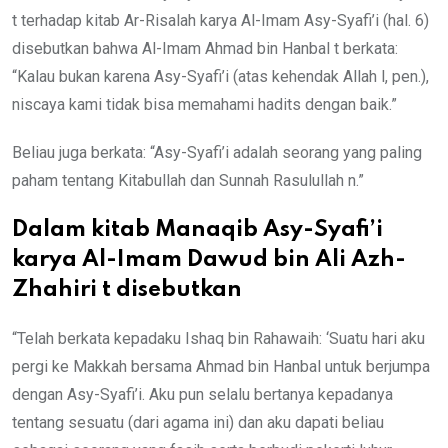
t terhadap kitab Ar-Risalah karya Al-Imam Asy-Syafi’i (hal. 6)
disebutkan bahwa Al-Imam Ahmad bin Hanbal t berkata:
“Kalau bukan karena Asy-Syafi’i (atas kehendak Allah l, pen.),
niscaya kami tidak bisa memahami hadits dengan baik.”
Beliau juga berkata: “Asy-Syafi’i adalah seorang yang paling
paham tentang Kitabullah dan Sunnah Rasulullah n.”
Dalam kitab Manaqib Asy-Syafi’i
karya Al-Imam Dawud bin Ali Azh-
Zhahiri t disebutkan
“Telah berkata kepadaku Ishaq bin Rahawaih: ‘Suatu hari aku
pergi ke Makkah bersama Ahmad bin Hanbal untuk berjumpa
dengan Asy-Syafi’i. Aku pun selalu bertanya kepadanya
tentang sesuatu (dari agama ini) dan aku dapati beliau