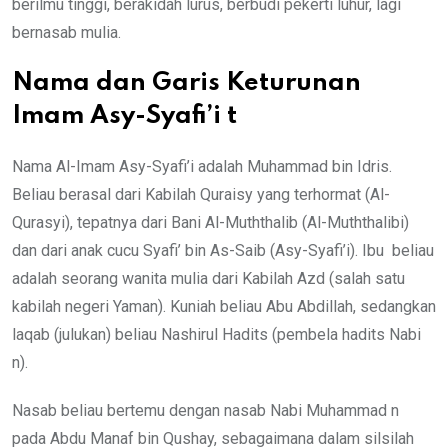
berilmu tinggi, berakidah lurus, berbudi pekerti luhur, lagi
bernasab mulia.
Nama dan Garis Keturunan
Imam Asy-Syafi’i t
Nama Al-Imam Asy-Syafi’i adalah Muhammad bin Idris.
Beliau berasal dari Kabilah Quraisy yang terhormat (Al-
Qurasyi), tepatnya dari Bani Al-Muththalib (Al-Muththalibi)
dan dari anak cucu Syafi’ bin As-Saib (Asy-Syafi’i). Ibu beliau
adalah seorang wanita mulia dari Kabilah Azd (salah satu
kabilah negeri Yaman). Kuniah beliau Abu Abdillah, sedangkan
laqab (julukan) beliau Nashirul Hadits (pembela hadits Nabi
n).
Nasab beliau bertemu dengan nasab Nabi Muhammad n
pada Abdu Manaf bin Qushay, sebagaimana dalam silsilah