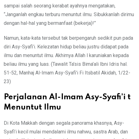
sampai salah seorang kerabat ayahnya mengatakan,
“Janganlah engkau terburu menuntut ilmu. Sibukkanlah dirimu
dengan hal-hal yang bermanfaat (bekerja)!”
Namun, kata-kata tersebut tak berpengaruh sedikit pun pada
diri Asy-Syafi’i. Kelezatan hidup beliau justru didapat pada
ilmu dan menuntut ilmu. Akhirnya Allah l karuniakan kepada
beliau ilmu yang luas. (Tawalit Ta’sis Bima’ali Ibni Idris hal.
51-52, Manhaj Al-Imam Asy-Syafi’i Fi Itsbatil Akidah, 1/22-
23)
Perjalanan Al-Imam Asy-Syafi’i t
Menuntut Ilmu
Di Kota Makkah dengan segala panorama khasnya, Asy-
Syafi’i kecil mulai mendalami ilmu nahwu, sastra Arab, dan