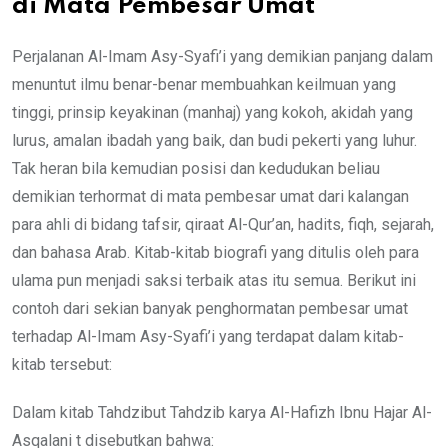
di Mata Pembesar Umat
Perjalanan Al-Imam Asy-Syafi’i yang demikian panjang dalam
menuntut ilmu benar-benar membuahkan keilmuan yang
tinggi, prinsip keyakinan (manhaj) yang kokoh, akidah yang
lurus, amalan ibadah yang baik, dan budi pekerti yang luhur.
Tak heran bila kemudian posisi dan kedudukan beliau
demikian terhormat di mata pembesar umat dari kalangan
para ahli di bidang tafsir, qiraat Al-Qur’an, hadits, fiqh, sejarah,
dan bahasa Arab. Kitab-kitab biografi yang ditulis oleh para
ulama pun menjadi saksi terbaik atas itu semua. Berikut ini
contoh dari sekian banyak penghormatan pembesar umat
terhadap Al-Imam Asy-Syafi’i yang terdapat dalam kitab-
kitab tersebut:
Dalam kitab Tahdzibut Tahdzib karya Al-Hafizh Ibnu Hajar Al-
Asqalani t disebutkan bahwa: