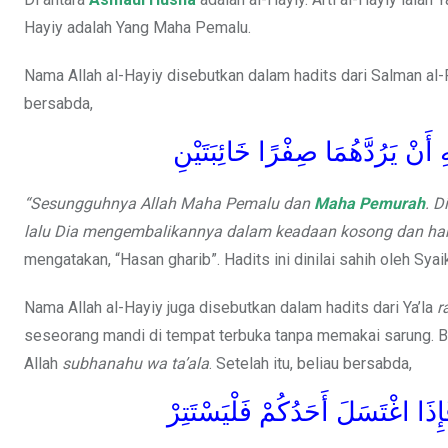
Hayiy adalah Yang Maha Pemalu.
Nama Allah al-Hayiy disebutkan dalam hadits dari Salman al-
bersabda,
 أَنْ يَرُدَّهُمَا صِفْرًا خَائِبَتَيْنِ
“Sesungguhnya Allah Maha Pemalu dan
Maha Pemurah
. D
lalu Dia mengembalikannya dalam keadaan kosong dan h
mengatakan, “Hasan gharib”. Hadits ini dinilai sahih oleh Sya
Nama Allah al-Hayiy juga disebutkan dalam hadits dari Ya’la
r
seseorang mandi di tempat terbuka tanpa memakai sarung. B
Allah
subhanahu wa ta’ala
. Setelah itu, beliau bersabda,
إِذَا اغْتَسَلَ أَحَدُكُمْ فَلْيَسْتَتِرْ