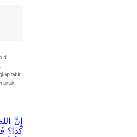
h di
t
kap tabir
n untuk
إِنَّ الله
كَذَا؟ فَي