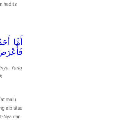
am hadits
أَمَّا أَحَ
فَأَعْرَضَ
inya. Yang
h
fat malu
g aib atau
at-Nya dan