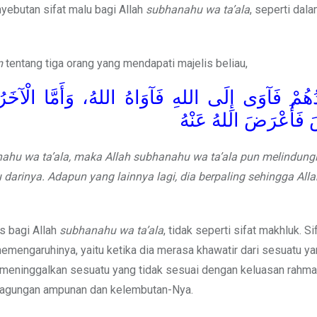
yebutan sifat malu bagi Allah
subhanahu wa ta’ala
, seperti dal
m
tentang tiga orang yang mendapati majelis beliau,
دُهُمْ فَآوَى إِلَى اللهِ فَآوَاهُ اللهُ، وَأَمَّا الْآخَرُ 
 فَأَعْرَضَ اللهُ عَنْهُ
nahu wa ta’ala, maka Allah subhanahu wa ta’ala pun melindung
 darinya. Adapun yang lainnya lagi, dia berpaling sehingga Alla
s bagi Allah
subhanahu wa ta’ala
, tidak seperti sifat makhluk. Si
ngaruhinya, yaitu ketika dia merasa khawatir dari sesuatu yan
 meninggalkan sesuatu yang tidak sesuai dengan keluasan rahm
agungan ampunan dan kelembutan-Nya.