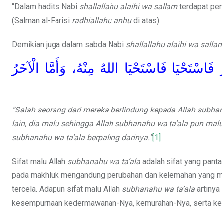
“Dalam hadits Nabi
shallallahu alaihi wa sallam
terdapat pen
(Salman al-Farisi
radhiallahu anhu
di atas).
Demikian juga dalam sabda Nabi
shallallahu alaihi wa salla
فَاسْتَحْيَا فَاسْتَحْيَا اللهُ مِنْهُ، وَأَمَّا الْآخَرُ
“Salah seorang dari mereka berlindung kepada Allah subha
lain, dia malu sehingga Allah subhanahu wa ta’ala pun malu
subhanahu wa ta’ala berpaling darinya.”
[1]
Sifat malu Allah
subhanahu wa ta’ala
adalah sifat yang panta
pada makhluk mengandung perubahan dan kelemahan yang meme
tercela. Adapun sifat malu Allah
subhanahu wa ta’ala
artinya
kesempurnaan kedermawanan-Nya, kemurahan-Nya, serta ke