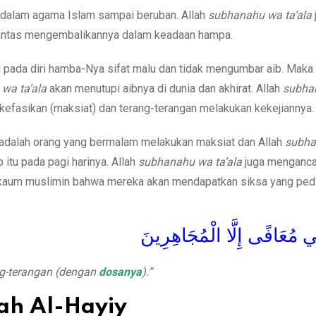
a dalam agama Islam sampai beruban. Allah
subhanahu wa ta’ala
antas mengembalikannya dalam keadaan hampa.
ada diri hamba-Nya sifat malu dan tidak mengumbar aib. Maka da
wa ta’ala
akan menutupi aibnya di dunia dan akhirat. Allah
subha
efasikan (maksiat) dan terang-terangan melakukan kekejiannya.
adalah orang yang bermalam melakukan maksiat dan Allah
subha
itu pada pagi harinya. Allah
subhanahu wa ta’ala
juga menganca
 kaum muslimin bahwa mereka akan mendapatkan siksa yang pedi
تِي مُعَافًى إِلَّا الْمُجَاهِرِينَ
ng-terangan (dengan
dosanya
).”
ah Al-Hayiy