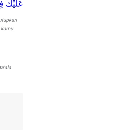
عَلَيْكَ فِي
utupkan
h kamu
a’ala