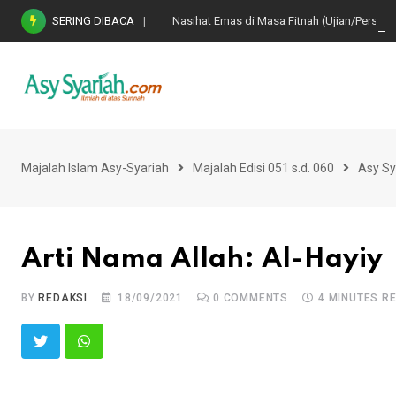
Skip
SERING DIBACA
Nasihat Emas di Masa Fitnah (Ujian/Perselis
to
content
Majalah Islam Asy-Syariah
Majalah Edisi 051 s.d. 060
Asy Sy
Arti Nama Allah: Al-Hayiy
BY
REDAKSI
18/09/2021
0
COMMENTS
4 MINUTES R