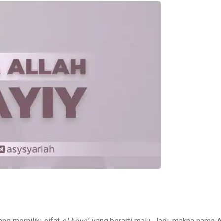
Yang memiliki sifat
al-haya’
, yang berarti malu. Jadi, makna nama Al