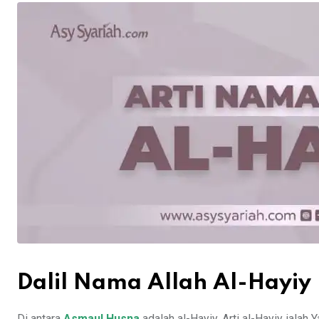
Dalil Nama Allah Al-Hayiy
Di antara
Asmaul Husna
adalah al-Hayiy. Arti al-Hayiy ialah 