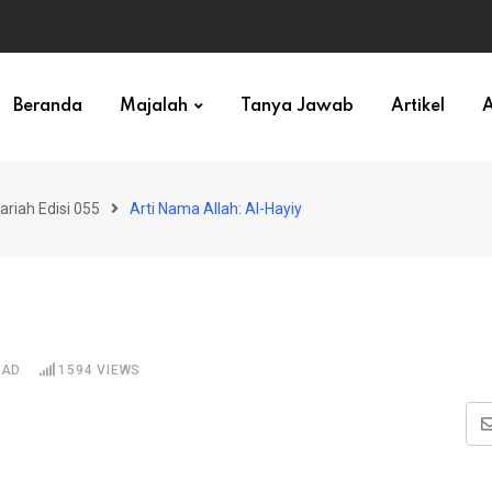
ihan)
Beranda
Majalah
Tanya Jawab
Artikel
A
ariah Edisi 055
Arti Nama Allah: Al-Hayiy
EAD
1594
VIEWS