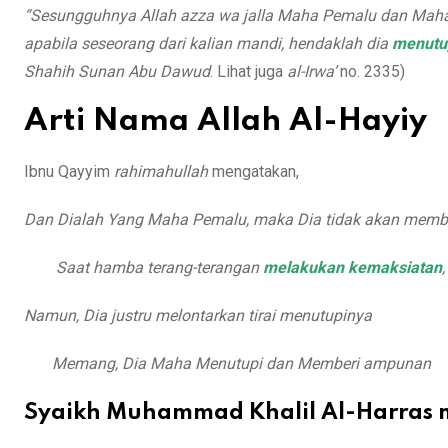
“Sesungguhnya Allah azza wa jalla Maha Pemalu dan Maha M
apabila seseorang dari kalian mandi, hendaklah dia
menutup
Shahih Sunan Abu Dawud
. Lihat juga
al-Irwa’
no. 2335)
Arti Nama Allah Al-Hayiy
Ibnu Qayyim
rahimahullah
mengatakan,
Dan Dialah Yang Maha Pemalu, maka Dia tidak akan memb
Saat hamba terang-terangan
melakukan kemaksiatan
,
Namun, Dia justru melontarkan tirai menutupinya
Memang, Dia Maha Menutupi dan Memberi ampunan
Syaikh Muhammad Khalil Al-Harras 