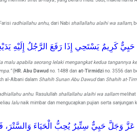
Farisi
radhiallahu anhu
, dari Nabi
shallallahu alaihi wa sallam
, 
 حَيِيٌّ كَرِيمٌ يَسْتَحِي إِذَا رَفَعَ الرَّجُلُ إِلَيْهِ يَدَيْهِ
ia malu apabila seorang lelaki mengangkat kedua tangannya k
ampa.”
(
HR. Abu Dawud
no. 1488 dan
at-Tirmidzi
no. 3556 dan b
ikh al-Albani dalam
Shahih Sunan Abu Dawud
dan
Shahih at-Tirm
adhiallahu anhu
. Rasulullah
shallallahu alaihi wa sallam
melihat
eliau
lalu
naik mimbar dan mengucapkan pujian serta sanjungan 
 عَزَّ وَجَلَّ حَيِيٌّ سِتِّيرٌ يُحِبُّ الْحَيَاءَ وَالسَّتْرَ، فَ