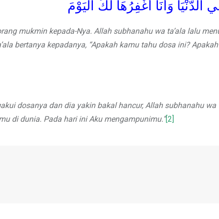
 الدُّنْيَا وَأَنَا أَغْفِرُهَا لَكَ الْيَوْمَ
rang mukmin kepada-Nya. Allah subhanahu wa ta’ala lalu men
a’ala bertanya kepadanya, “Apakah kamu tahu dosa ini? Apaka
akui dosanya dan dia yakin bakal hancur, Allah subhanahu wa t
mu di dunia. Pada hari ini Aku mengampunimu.”
[2]