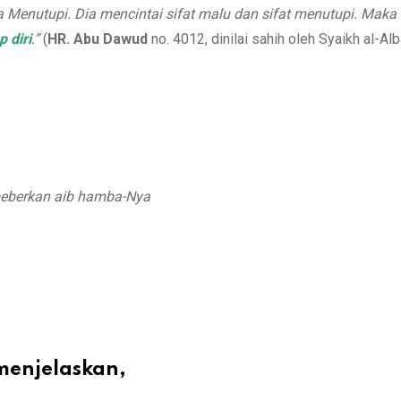
enutupi. Dia mencintai sifat malu dan sifat menutupi. Maka da
 diri
.”
(
HR. Abu Dawud
no. 4012, dinilai sahih oleh Syaikh al-Al
eberkan aib hamba-Nya
menjelaskan,