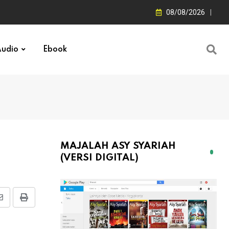
08/08/2026
udio
Ebook
MAJALAH ASY SYARIAH
(VERSI DIGITAL)
Share
Print
via