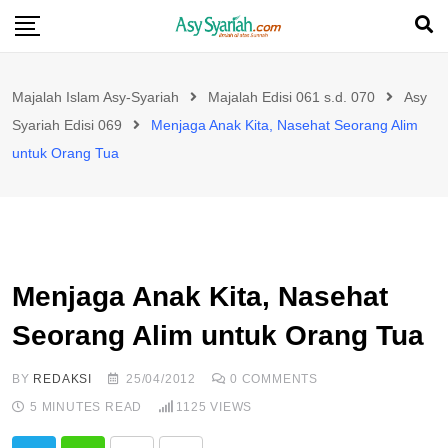
Skip
to
content
Majalah Islam Asy-Syariah
Majalah Edisi 061 s.d. 070
Asy
Syariah Edisi 069
Menjaga Anak Kita, Nasehat Seorang Alim
untuk Orang Tua
Menjaga Anak Kita, Nasehat
Seorang Alim untuk Orang Tua
BY
REDAKSI
25/04/2012
0
COMMENTS
5 MINUTES READ
1125
VIEWS