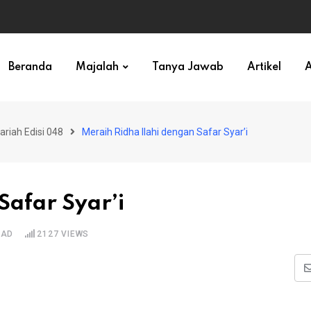
ihan)
Beranda
Majalah
Tanya Jawab
Artikel
A
ariah Edisi 048
Meraih Ridha Ilahi dengan Safar Syar’i
Safar Syar’i
EAD
2127
VIEWS