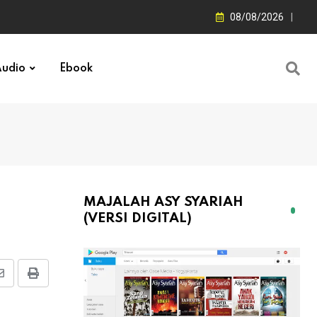
08/08/2026
udio
Ebook
MAJALAH ASY SYARIAH
(VERSI DIGITAL)
Share
Print
via