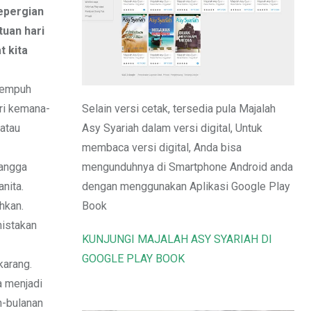
Email
bepergian
tuan hari
t kita
 tempuh
Selain versi cetak, tersedia pula Majalah
tri kemana-
Asy Syariah dalam versi digital, Untuk
 atau
membaca versi digital, Anda bisa
mengunduhnya di Smartphone Android anda
tangga
dengan menggunakan Aplikasi Google Play
nita.
Book
hkan.
nistakan
KUNJUNGI MAJALAH ASY SYARIAH DI
GOOGLE PLAY BOOK
karang.
a menjadi
n-bulanan