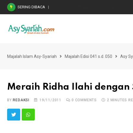
Skip
SERING DIBACA
Nasihat Emas di Masa Fitnah (Ujian/Perselis
to
content
Majalah Islam Asy-Syariah
Majalah Edisi 041 s.d. 050
Asy Sy
Meraih Ridha Ilahi dengan 
BY
REDAKSI
19/11/2011
0
COMMENTS
2 MINUTES R