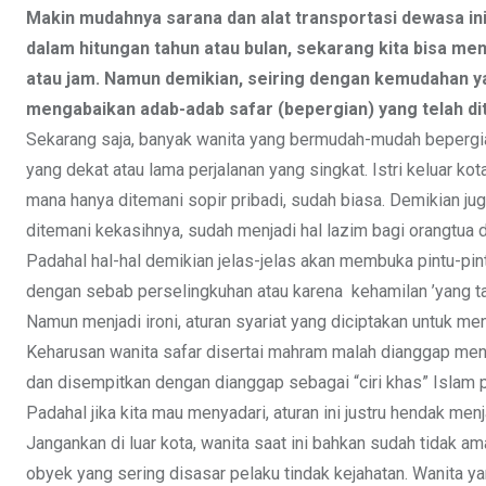
Makin mudahnya sarana dan alat transportasi dewasa ini 
dalam hitungan tahun atau bulan, sekarang kita bisa me
atau jam. Namun demikian, seiring dengan kemudahan yan
mengabaikan adab-adab safar (bepergian) yang telah dit
Sekarang saja, banyak wanita yang bermudah-mudah bepergia
yang dekat atau lama perjalanan yang singkat. Istri keluar ko
mana hanya ditemani sopir pribadi, sudah biasa. Demikian ju
ditemani kekasihnya, sudah menjadi hal lazim bagi orangtua 
Padahal hal-hal demikian jelas-jelas akan membuka pintu-pint
dengan sebab perselingkuhan atau karena kehamilan ’yang tak
Namun menjadi ironi, aturan syariat yang diciptakan untuk me
Keharusan wanita safar disertai mahram malah dianggap men
dan disempitkan dengan dianggap sebagai “ciri khas” Islam p
Padahal jika kita mau menyadari, aturan ini justru hendak me
Jangankan di luar kota, wanita saat ini bahkan sudah tidak a
obyek yang sering disasar pelaku tindak kejahatan. Wanita y