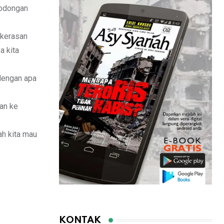
nodongan
ekerasan
a kita
 dengan apa
kan ke
ah kita mau
KONTAK