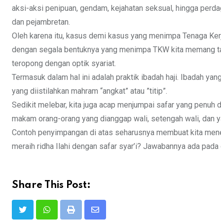
aksi-aksi penipuan, gendam, kejahatan seksual, hingga perd
dan pejambretan.
Oleh karena itu, kasus demi kasus yang menimpa Tenaga Kerja
dengan segala bentuknya yang menimpa TKW kita memang tak
teropong dengan optik syariat.
Termasuk dalam hal ini adalah praktik ibadah haji. Ibadah yan
yang diistilahkan mahram “angkat” atau ”titip”.
Sedikit melebar, kita juga acap menjumpai safar yang penuh d
makam orang-orang yang dianggap wali, setengah wali, dan
Contoh penyimpangan di atas seharusnya membuat kita menela
meraih ridha Ilahi dengan safar syar’i? Jawabannya ada pada 
Share This Post:
Print
Share