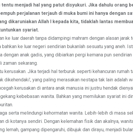
tentu menjadi hal yang patut disyukuri. Jika dahulu orang 
nempuh perjalanan terjauh di muka bumi ini hanya dengan sa
g dikaruniakan Allah l kepada kita, tidaklah lantas membua
untunkan syariat.
n ke luar daerah tanpa didampingi mahram dengan alasan jarak
ta bahkan ke luar negeri sendirian bukanlah sesuatu yang aneh. Is
ga dengan anak gadis, yang dibiarkan pergi kemana pun sendirian
di zaman sekarang.
u kerusakan. Jika terjadi hal terburuk seperti kehancuran rumah 
 dikehendaki’, yang paling merasakan nestapa tak lain adalah wa
ncegah kerusakan di antara anak manusia ini justru hendak dienya
gekang kebebasan wanita. Bahkan yang memilukan syariat ini di
uritan.
njaga serta melindungi kehormatan wanita. Lebih-lebih di masa se
man di kotanya sendiri. Dengan kelemahan fisik dan akalnya, wanit
ang lemah, gampang dipengaruhi, dibujuk dan dirayu, menjadi bula