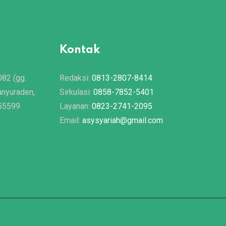
Kontak
082 (gg.
Redaksi:
0813-2807-8414
anyuraden,
Sirkulasi:
0858-7852-5401
 55599
Layanan:
0823-2741-2095
Email:
asysyariah@gmail.com