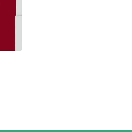
,
ASY SYARIAH EDISI 048
KAJIAN UTAMA
Hukum Mengqashar Shalat dalam Safa
05/11/2020