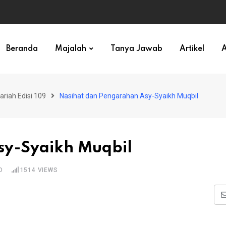
ihan)
Beranda
Majalah
Tanya Jawab
Artikel
A
ariah Edisi 109
Nasihat dan Pengarahan Asy-Syaikh Muqbil
sy-Syaikh Muqbil
D
1514
VIEWS