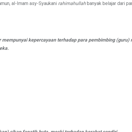
Namun, al-Imam asy-Syaukani
rahimahullah
banyak belajar dari pa
r mempunyai kepercayaan terhadap para pembimbing (guru)
eka.
n) sikap fanatik buta, meski terhadap kerabat sendiri.