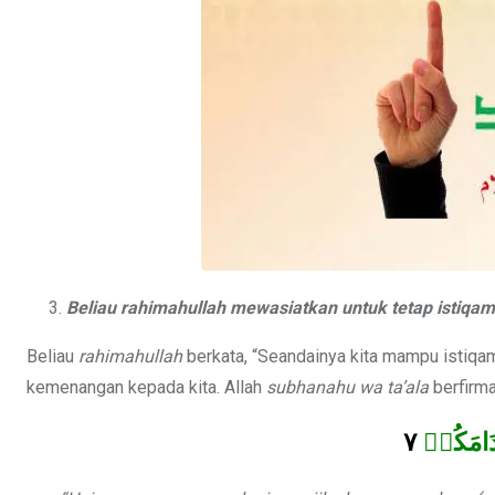
Beliau
rahimahullah
mewasiatkan untuk tetap istiqa
Beliau
rahimahullah
berkata, “Seandainya kita mampu istiqama
kemenangan kepada kita. Allah
subhanahu wa ta’ala
berfirma
٧
ۡدَامَكُمۡ