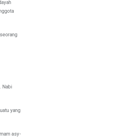
dayah
anggota
seseorang
. Nabi
uatu yang
-Imam asy-