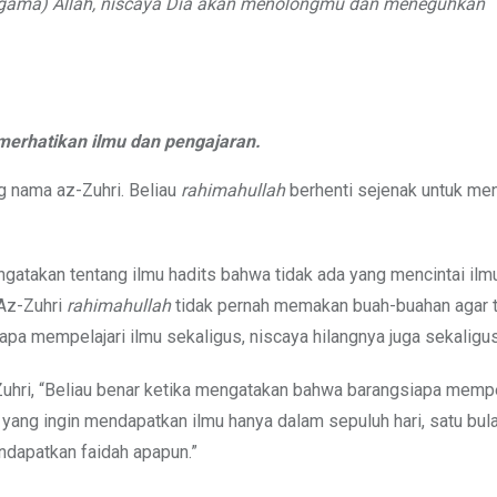
(agama) Allah, niscaya Dia akan menolongmu dan meneguhkan
merhatikan ilmu dan pengajaran.
ng nama az-Zuhri. Beliau
rahimahullah
berhenti sejenak untuk men
atakan tentang ilmu hadits bahwa tidak ada yang mencintai ilmu 
 Az-Zuhri
rahimahullah
tidak pernah memakan buah-buahan agar t
a mempelajari ilmu sekaligus, niscaya hilangnya juga sekaligus
hri, “Beliau benar ketika mengatakan bahwa barangsiapa mempel
a yang ingin mendapatkan ilmu hanya dalam sepuluh hari, satu bula
ndapatkan faidah apapun.”