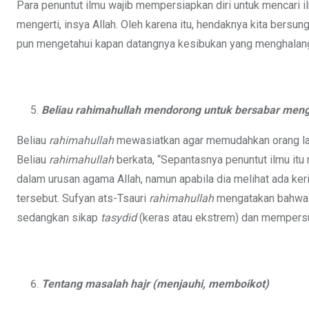
Para penuntut ilmu wajib mempersiapkan diri untuk mencari il
mengerti, insya Allah. Oleh karena itu, hendaknya kita bers
pun mengetahui kapan datangnya kesibukan yang menghalangi
Beliau
rahimahullah
mendorong untuk bersabar mengh
Beliau
rahimahullah
mewasiatkan agar memudahkan orang lain
Beliau
rahimahullah
berkata, “Sepantasnya penuntut ilmu it
dalam urusan agama Allah, namun apabila dia melihat ada k
tersebut. Sufyan ats-Tsauri
rahimahullah
mengatakan bahwa h
sedangkan sikap
tasydid
(keras atau ekstrem) dan mempersul
Tentang masalah hajr (menjauhi, memboikot)