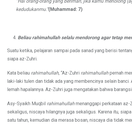
“Hai orang-orang yang beriman, jika kamu menolong 
kedudukanmu.”
(Muhammad: 7)
Beliau
rahimahullah
selalu mendorong agar tetap me
Suatu ketika, pelajaran sampai pada sanad yang berisi tenta
siapa az-Zuhri.
Kata beliau
rahimahullah
, “Az-Zuhri
rahimahullah
pernah meng
laki-laki tulen dan tidak ada yang membencinya selain banci.
lemah hapalannya. Az-Zuhri juga mengatakan bahwa barangsiap
Asy-Syaikh Muqbil
rahimahullah
menanggapi perkataan az-Zu
sekaligus, niscaya hilangnya juga sekaligus. Karena itu, siap
satu tahun, kemudian dia merasa bosan, niscaya dia tidak me