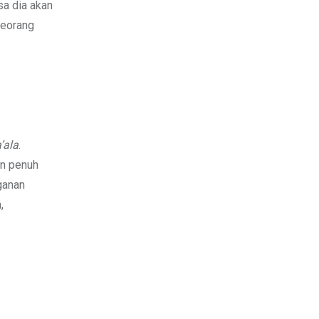
sa dia akan
seorang
’ala
.
an penuh
ganan
,