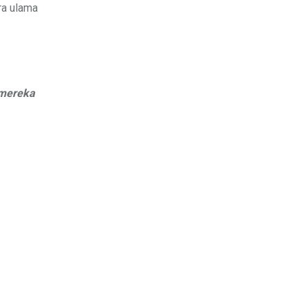
ra ulama
 mereka