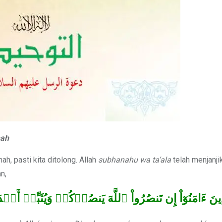
mah
h, pasti kita ditolong. Allah
subhanahu wa ta’ala
telah menjanji
n,
 ٱلَّذِينَ ءَامَنُوٓاْ إِن تَنصُرُواْ ٱللَّهَ يَنصُرۡكُمۡ وَيُثَبِّتۡ أَق