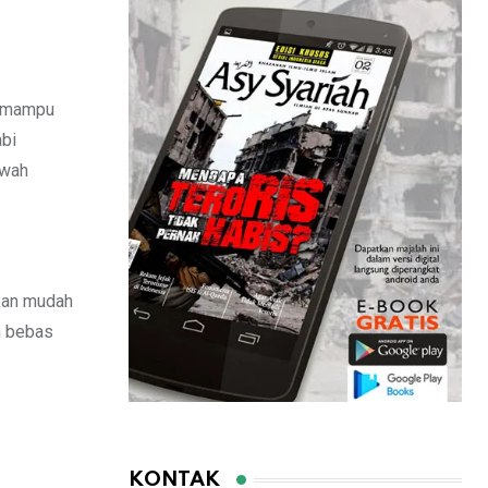
n mampu
abi
kwah
kan mudah
n bebas
KONTAK