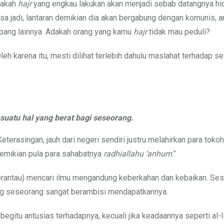
pakah
hajr
yang engkau lakukan akan menjadi sebab datangnya hi
sa jadi, lantaran demikian dia akan bergabung dengan komunis, 
impang lainnya. Adakah orang yang kamu
hajr
tidak mau peduli?
Oleh karena itu, mesti dilihat terlebih dahulu maslahat terhadap 
suatu hal yang berat bagi seseorang.
eterasingan, jauh dari negeri sendiri justru melahirkan para tokoh
emikian pula para sahabatnya
radhiallahu ‘anhum
.”
rantau) mencari ilmu mengandung keberkahan dan kebaikan. Ses
ng seseorang sangat berambisi mendapatkannya.
begitu antusias terhadapnya, kecuali jika keadaannya seperti al