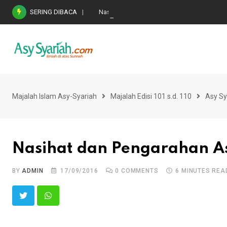
Skip
SERING DIBACA
Nasihat Emas di Masa Fitnah (Ujian/Perselis
to
content
Majalah Islam Asy-Syariah
Majalah Edisi 101 s.d. 110
Asy Sy
Nasihat dan Pengarahan A
BY
ADMIN
17/09/2016
0
COMMENTS
6 MINUTES REA