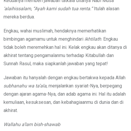
Keduanya memberi jawaban tatkala ditanya Nabi Musa
‘alaihissalam
,
“Ayah kami
sudah tua renta.”
Itulah alasan
mereka berdua.
Engkau, wahai muslimah, hendaknya memerhatikan
bimbingan agamamu untuk menghindari
ikhtilath
. Engkau
tidak boleh meremehkan hal ini. Kelak engkau akan ditanya di
akhirat tentang pengamalanmu terhadap Kitabullah dan
Sunnah Rasul, maka siapkanlah jawaban yang tepat!
Jawaban itu hanyalah dengan engkau bertakwa kepada Allah
subhanahu wa ta’ala
, menjalankan syariat-Nya, berpegang
dengan ajaran agama-Nya, dan adab agama ini. Hal itu adalah
kemuliaan, kesuksesan, dan kebahagiaanmu di dunia dan di
akhirat.
Wallahu a’lam bish-shawab