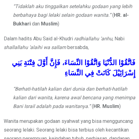
“Tidaklah aku tinggalkan setelahku godaan yang lebih
berbahaya bagi lelaki selain godaan wanita.”
(
HR. al-
Bukhari
dan
Muslim
)
Dalam hadits Abu Said al-Khudri
radhiallahu ‘anhu
, Nabi
shallallahu ‘alaihi wa sallam
bersabda,
فَاتَّقُوْا
الدُّنْيَا
وَاتَّقُوْا
النِّسَاءَ،
فَإِنَّ
أَوَّلَ
فِتْنَةِ
بَنِي
إِسْرَائِيْلَ
كَانَتْ
فِي
النِّسَاءِ
“Berhati-hatilah kalian dari dunia dan berhati-hatilah
kalian dari wanita, karena awal bencana yang menimpa
Bani Israil adalah pada wanitanya.”
(
HR. Muslim
)
Wanita merupakan godaan syahwat yang bisa mengguncang
seorang lelaki. Seorang lelaki bisa terbius oleh kecantikan
seorang perempuan, keindahan tubuh, perhiasan, dandanan,