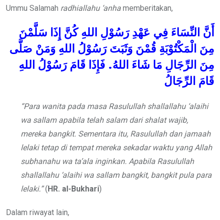
Ummu Salamah
radhiallahu ‘anha
memberitakan,
أَنَّ
النِّسَاءَ
فِي
عَهْدِ
رَسُوْلِ
اللهِ
كُنَّ
إِذَا
سَلَّمْنَ
مِنَ
الْمَكْتُوْبَةِ
قُمْنَ
وَثَبَتَ
رَسُوْلُ
اللهِ
وَمَنْ
صَلَّى
اللهِ
رَسُوْلُ
قَامَ
فَإِذَا
.
اللهُ
شَاءَ
مَا
الرِّجَالِ
مِنَ
قَامَ
الرِّجَالُ
“Para wanita pada masa Rasulullah
shallallahu ‘alaihi
wa sallam
apabila telah salam dari shalat wajib,
mereka bangkit. Sementara itu, Rasulullah dan jamaah
lelaki tetap di tempat mereka sekadar waktu yang Allah
subhanahu wa ta’ala
inginkan. Apabila Rasulullah
shallallahu ‘alaihi wa sallam
bangkit, bangkit pula para
lelaki.”
(
HR. al-Bukhari
)
Dalam riwayat lain,