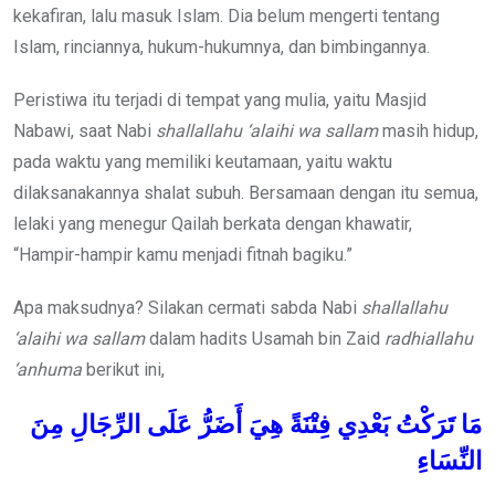
kekafiran, lalu masuk Islam. Dia belum mengerti tentang
Islam, rinciannya, hukum-hukumnya, dan bimbingannya.
Peristiwa itu terjadi di tempat yang mulia, yaitu Masjid
Nabawi, saat Nabi
shallallahu ‘alaihi wa sallam
masih hidup,
pada waktu yang memiliki keutamaan, yaitu waktu
dilaksanakannya shalat subuh. Bersamaan dengan itu semua,
lelaki yang menegur Qailah berkata dengan khawatir,
“Hampir-hampir kamu menjadi fitnah bagiku.”
Apa maksudnya? Silakan cermati sabda Nabi
shallallahu
‘alaihi wa sallam
dalam hadits Usamah bin Zaid
radhiallahu
‘anhuma
berikut ini,
مَا
تَرَكْتُ
بَعْدِي
فِتْنَةً
هِيَ
أَضَرُّ
عَلَى
الرِّجَالِ
مِنَ
النِّسَاءِ