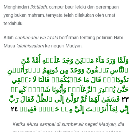
Menghindari
ikhtilath
, campur baur lelaki dan perempuan
yang bukan mahram, ternyata telah dilakukan oleh umat
terdahulu.
Allah
subhanahu wa ta’ala
berfirman tentang pelarian Nabi
Musa
‘alaihissalam
ke negeri Madyan,
وَلَمَّا وَرَدَ مَآءَ مَدۡيَنَ وَجَدَ عَلَيۡهِ أُمَّةٗ مِّنَ
ٱلنَّاسِ يَسۡقُونَ وَوَجَدَ مِن دُونِهِمُ ٱمۡرَأَتَيۡنِ
تَذُودَانِۖ قَالَ مَا خَطۡبُكُمَاۖ قَالَتَا لَا نَسۡقِي
حَتَّىٰ يُصۡدِرَ ٱلرِّعَآءُۖ وَأَبُونَا شَيۡخٞ كَبِيرٞ
فَسَقَىٰ لَهُمَا ثُمَّ تَوَلَّىٰٓ إِلَى ٱلظِّلِّ فَقَالَ رَبِّ
٢٣
٢٤
إِنِّي لِمَآ أَنزَلۡتَ إِلَيَّ مِنۡ خَيۡرٖ فَقِيرٞ
Ketika Musa sampai di sumber air negeri Madyan, dia