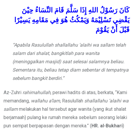
كَانَ
رَسُوْلُ
اللهِ
إِذَا
سَلَّمَ
قَامَ
النِّسَاءُ
حِيْنَ
يَقْضِي
تَسْلِيْمَهُ
وَيَمْكُثُ
هُوَ
فِي
مَقَامِهِ
يَسِيْرًا
قَبْلَ
أَنْ
يَقُوْمَ
“Apabila Rasulullah
shallallahu ‘alaihi wa sallam
telah
salam dari shalat, bangkitlah para wanita
(meninggalkan masjid) saat selesai salamnya beliau.
Sementara itu, beliau tetap diam sebentar di tempatnya
sebelum bangkit berdiri.”
Az-Zuhri
rahimahullah
, perawi hadits di atas, berkata, “Kami
memandang,
wallahu
a’lam
, Rasulullah
shallallahu ‘alaihi wa
sallam
melakukan hal tersebut agar wanita (yang ikut shalat
berjamaah) pulang ke rumah mereka sebelum seorang lelaki
pun sempat berpapasan dengan mereka.” (
HR. al-Bukhari
)