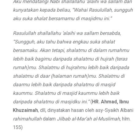
Aku mendatangi Nabi
shallallahu ‘alaihi wa sallam
dan
kunyatakan kepada beliau, “Wahai Rasulullah, sungguh
aku suka shalat bersamamu di masjidmu ini.”
Rasulullah
shallallahu ‘alaihi wa sallam
bersabda,
“Sungguh, aku tahu bahwa engkau suka shalat
bersamaku. Akan tetapi, shalatmu di dalam rumahmu
lebih baik bagimu daripada shalatmu di hujrah (teras
rumah)mu. Shalatmu di hujrahmu lebih baik daripada
shalatmu di daar (halaman rumah)mu. Shalatmu di
daarmu lebih baik daripada shalatmu di masjid
kaummu. Shalatmu di masjid kaummu lebih baik
daripada shalatmu di masjidku ini.”
(
HR. Ahmad, Ibnu
Khuzaimah
, dll, dinyatakan hasan oleh asy-Syaikh Albani
rahimahullah
dalam
Jilbab al-Mar’ah al-Muslimah
, hlm.
155)