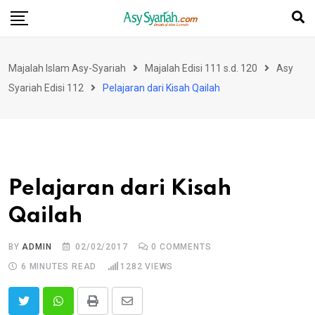
Skip
to
content
Majalah Islam Asy-Syariah
Majalah Edisi 111 s.d. 120
Asy
Syariah Edisi 112
Pelajaran dari Kisah Qailah
Pelajaran dari Kisah
Qailah
BY
ADMIN
02/02/2017
0
COMMENTS
6 MINUTES READ
1282
VIEWS
Print
Share