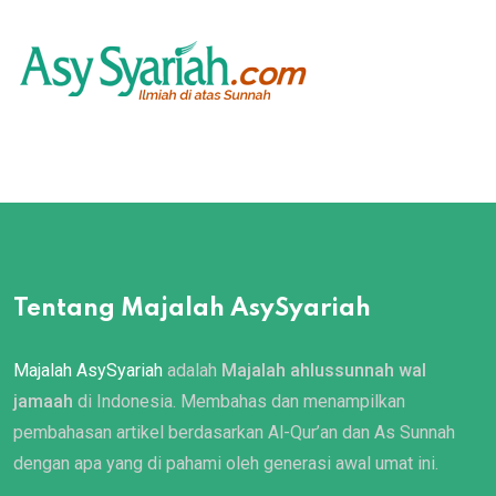
Tentang Majalah AsySyariah
Majalah AsySyariah
adalah
Majalah ahlussunnah wal
jamaah
di Indonesia. Membahas dan menampilkan
pembahasan artikel berdasarkan Al-Qur’an dan As Sunnah
dengan apa yang di pahami oleh generasi awal umat ini.