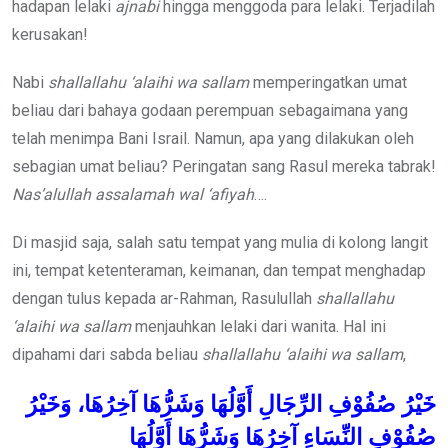
hadapan lelaki
ajnabi
hingga menggoda para lelaki. Terjadilah
kerusakan!
Nabi
shallallahu ‘alaihi wa sallam
memperingatkan umat
beliau dari bahaya godaan perempuan sebagaimana yang
telah menimpa Bani Israil. Namun, apa yang dilakukan oleh
sebagian umat beliau? Peringatan sang Rasul mereka tabrak!
Nas’alullah assalamah
wal ‘afiyah
….
Di masjid saja, salah satu tempat yang mulia di kolong langit
ini, tempat ketenteraman, keimanan, dan tempat menghadap
dengan tulus kepada ar-Rahman, Rasulullah
shallallahu
‘alaihi wa sallam
menjauhkan lelaki dari wanita. Hal ini
dipahami dari sabda beliau
shallallahu ‘alaihi wa sallam
,
خَيْرُ
صُفُوْفِ
الرِّجَالِ
أَوَّلُهَا
وَشَرُّهَا
آخِرُهَا،
وَخَيْرُ
صُفُوْفِ
النِّسَاءِ
آخِرُهَا
وَشَرُّهَا
أَوَّلُهَا