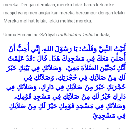
mereka. Dengan demikian, mereka tidak harus keluar ke
masjid yang memungkinkan mereka bercampur dengan lelaki.
Mereka melihat lelaki, lelaki melihat mereka.
Ummu Humaid as-Sa’diyah
radhiallahu ‘anha
berkata,
أَنْ
أُحِبُّ
إِنِّي
اللهِ،
رَسُوْلَ
يَا
:
وَقُلْتُ
النَّبِيَّ
أَتَيْتُ
عَلِمْتُ
قَدْ
:
قَالَ
.
هَذَا
مَسْجِدِكَ
فِي
مَعَكَ
أُصَلِّيَ
أَنَّكِ
تُحِبِّيْنَ
الصَّلاَةَ
مَعِيْ،
وَصَلاَتُكِ
فِي
بَيْتِكِ
خَيْرٌ
لَكِ
مِنْ
صَلاَتِكِ
فِي
حُجْرَتِكِ،
وَصَلاَتُكِ
فِي
حُجْرَتِكِ
خَيْرٌ
مِنْ
صَلاَتِكِ
فِي
دَارِكِ،
وَصَلاَتُكِ
فِي
دَارِكِ
خَيْرٌ
لَكِ
مِنْ
صَلاَتِكِ
فِي
مَسْجِدِ
قَوْمِكِ،
وَصَلاَتُكِ
فِي
مَسْجدِ
قَوْمِكِ
خَيْرٌ
لَكِ
مِنْ
صَلاَتِكِ
فِي
مَسْجِدِيْ