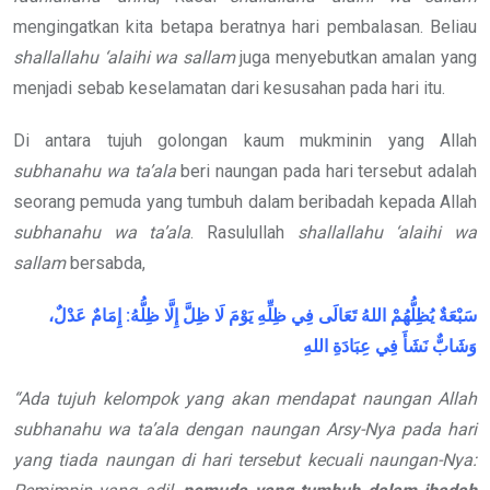
mengingatkan kita betapa beratnya hari pembalasan. Beliau
shallallahu ‘alaihi wa sallam
juga menyebutkan amalan yang
menjadi sebab keselamatan dari kesusahan pada hari itu.
Di antara tujuh golongan kaum mukminin yang Allah
subhanahu wa ta’ala
beri naungan pada hari tersebut adalah
seorang pemuda yang tumbuh dalam beribadah kepada Allah
subhanahu wa ta’ala
. Rasulullah
shallallahu ‘alaihi wa
sallam
bersabda,
عَدْلٌ،
إِمَامٌ
:
ظِلُّهُ
إِلَّا
ظِلَّ
لَا
يَوْمَ
ظِلِّهِ
فِي
تَعَالَى
اللهُ
يُظِلُّهُمْ
سَبْعَةٌ
وَشَابٌّ
نَشَأَ
فِي
عِبَادَةِ
اللهِ
“Ada tujuh kelompok yang akan mendapat naungan Allah
subhanahu wa ta’ala
dengan naungan Arsy-Nya pada hari
yang tiada naungan di hari tersebut kecuali naungan-Nya: