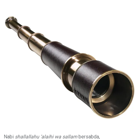
via
Email
Nabi
shallallahu ‘alaihi wa sallam
bersabda,