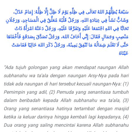
عَدْلٌ،
إِمَامٌ
:
ظِلُّهُ
إِلَّا
ظِلَّ
لَا
يَوْمَ
ظِلِّهِ
فِي
تَعَالَى
اللهُ
يُظِلُّهُمْ
سَبْعَةٌ
وَشَابٌّ
نَشَأَ
فِي
عِبَادَةِ
اللهِ،
وَرَجُلٌ
قَلْبُهُ
مُعَلَّقٌ
فِي
الْمَسَاجِدِ،
وَرَجُلَانِ
تَحَابَّا
فِي
اللهِ
اجْتَمَعَا
عَلَيْهِ
وَتَفَرَّقَا
عَلَيْهِ،
وَرَجُلٌ
دَعَتْهُ
امْرَأَةٌ
ذَاتُ
فَأَخْفَاهَا
بِصَدَقَةٍ
تَصَدَّقَ
وَرَجُلٌ
اللهَ،
أَخَافُ
إِنِّي
:
فَقَالَ
وَجَمَالٍ
مَنْصِبٍ
حَتَّى
لَا
تَعْلَمَ
شِمَالُهُ
مَا
تُنْفِقُ
يَمِينُهُ،
وَرَجُلٌ
ذَكَرَ
اللهَ
خَالِيًا
فَفَاضَتْ
عَيْنَاهُ
“Ada tujuh golongan yang akan mendapat naungan Allah
subhanahu wa ta’ala
dengan naungan Arsy-Nya pada hari
tidak ada naungan di hari tersebut kecuali naungan-Nya: (1)
Pemimpin yang adil, (2) Pemuda yang senantiasa tumbuh
dalam beribadah kepada Allah
subhanahu wa ta’ala
, (3)
Orang yang senantiasa hatinya tertambat dengan masjid
ketika ia keluar darinya hingga kembali lagi kepadanya, (4)
Dua orang yang saling mencintai karena Allah
subhanahu