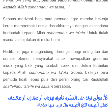
Pemimpin yang adil,
pemuda yang tumbuh dalam ibadah
kepada Allah
subhanahu wa ta’ala
, …”
Sebuah motivasi bagi para pemuda agar mereka bekerja
keras memperbaiki dunia dan akhiratnya dengan senantiasa
beribadah kepada Allah
subhanahu wa ta’ala
. Untuk itulah
manusia diciptakan di muka bumi.
Hadits ini juga mengandung dorongan bagi orang tua dan
semua elemen masyarakat untuk mewujudkan generasi
muda yang baik yang tumbuh sejak dini dalam ketaatan
kepada Allah
subhanahu wa ta’ala
. Sebab, baiknya para
pemuda tidak lepas pula dari peran orang tua. Rasulullah
shallallahu ‘alaihi wa sallam
bersabda,
كُلُّ
مَوْلُودٍ
يُولَدُ
عَلَى
الْفِطْرَةِ
فَأَبَوَاهُ
يُهَوِّدَانِهِ
أَوْ
يُنَصِّرَانِهِ
أَوْ
يُمَجِّسَانِهِ
كَمَثَلِ
الْبَهِيمَةِ
تُنْتَجُ
الْبَهِيمَةَ
هَلْ
تَرَى
فِيهَا
جَدْعَاءَ