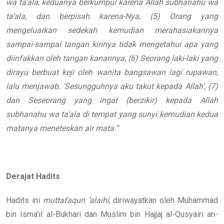
wa ta’ala
, keduanya berkumpul karena Allah
subhanahu wa
ta’ala
, dan berpisah karena-Nya, (5) Orang yang
mengeluarkan sedekah kemudian merahasiakannya
sampai-sampai tangan kirinya tidak mengetahui apa yang
diinfakkan oleh tangan kanannya, (6) Seorang laki-laki yang
dirayu berbuat keji oleh wanita bangsawan lagi rupawan,
lalu menjawab, ‘Sesungguhnya aku takut kepada Allah’, (7)
dan Seseorang yang ingat (berzikir) kepada Allah
subhanahu wa ta’ala
di tempat yang sunyi kemudian kedua
matanya meneteskan air mata.”
Derajat Hadits
Hadits ini
muttafaqun ’alaihi
, diriwayatkan oleh Muhammad
bin Isma’il al-Bukhari dan Muslim bin Hajjaj al-Qusyairi an-