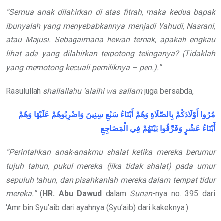
“Semua anak dilahirkan di atas fitrah, maka kedua bapak
ibunyalah yang menyebabkannya menjadi Yahudi, Nasrani,
atau Majusi. Sebagaimana hewan ternak, apakah engkau
lihat ada yang dilahirkan terpotong telinganya? (Tidaklah
yang memotong kecuali pemiliknya – pen.).”
Rasulullah
shallallahu ‘alaihi wa sallam
juga bersabda,
مُرُوا
أَوْلَادَكُمْ
بِالصَّلَاةِ
وَهُمْ
أَبْنَاءُ
سَبْعِ
سِنِينَ
وَاضْرِبُوهُمْ
عَلَيْهَا
وَهُمْ
أَبْنَاءُ
عَشْرٍ
وَفَرِّقُوا
بَيْنَهُمْ
فِي
الْمَضَاجِعِ
“Perintahkan anak-anakmu shalat ketika mereka berumur
tujuh tahun, pukul mereka (jika tidak shalat) pada umur
sepuluh tahun, dan pisahkanlah mereka dalam tempat tidur
mereka.”
(
HR. Abu Dawud
dalam
Sunan
-nya no. 395 dari
‘Amr bin Syu’aib dari ayahnya (Syu’aib) dari kakeknya.)