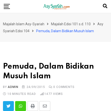
Skip
to
content
Majalah Islam Asy-Syariah
Majalah Edisi 101 s.d. 110
Asy
Syariah Edisi 104
Pemuda, Dalam Bidikan Musuh Islam
Pemuda, Dalam Bidikan
Musuh Islam
BY
ADMIN
24/09/2015
0
COMMENTS
10 MINUTES READ
1477
VIEWS
Print
Share