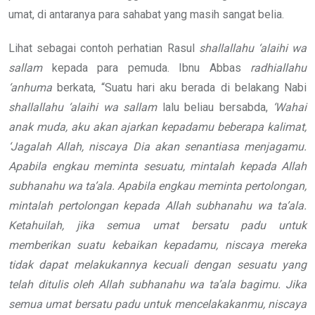
umat, di antaranya para sahabat yang masih sangat belia.
Lihat sebagai contoh perhatian Rasul
shallallahu ‘alaihi wa
sallam
kepada para pemuda. Ibnu Abbas
radhiallahu
‘anhuma
berkata, “Suatu hari aku berada di belakang Nabi
shallallahu ‘alaihi wa sallam
lalu beliau bersabda,
‘Wahai
anak muda, aku akan ajarkan
kepadamu beberapa kalimat,
‘Jagalah
Allah, niscaya Dia akan senantiasa
menjagamu.
Apabila engkau meminta
sesuatu, mintalah kepada Allah
subhanahu wa ta’ala
.
Apabila engkau meminta pertolongan,
mintalah pertolongan kepada Allah
subhanahu wa ta’ala
.
Ketahuilah, jika semua umat bersatu
padu untuk
memberikan suatu kebaikan
kepadamu, niscaya mereka
tidak dapat
melakukannya kecuali dengan sesuatu
yang
telah ditulis oleh Allah
subhanahu wa ta’ala
bagimu.
Jika
semua umat bersatu padu untuk
mencelakakanmu, niscaya