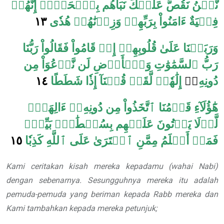
نَّحۡنُ نَقُصُّ عَلَيۡكَ نَبَأَهُم بِٱلۡحَقِّۚ إِنَّهُمۡ
١٣
فِتۡيَةٌ ءَامَنُواْ بِرَبِّهِمۡ وَزِدۡنَٰهُمۡ هُدٗى
وَرَبَطۡنَا عَلَىٰ قُلُوبِهِمۡ إِذۡ قَامُواْ فَقَالُواْ رَبُّنَا
رَبُّ ٱلسَّمَٰوَٰتِ وَٱلۡأَرۡضِ لَن نَّدۡعُوَاْ مِن
١٤
إِلَٰهٗاۖ لَّقَدۡ قُلۡنَآ إِذٗا شَطَطًا
ۦٓ
دُونِهِ
هَٰٓؤُلَآءِ قَوۡمُنَا ٱتَّخَذُواْ مِن دُونِهِۦٓ ءَالِهَةٗۖ
لَّوۡلَا يَأۡتُونَ عَلَيۡهِم بِسُلۡطَٰنِۢ بَيِّنٖۖ
١٥
ٱفۡتَرَىٰ عَلَى ٱللَّهِ كَذِبٗا
فَمَنۡ أَظۡلَمُ مِمَّنِ
Kami ceritakan kisah mereka kepadamu (wahai Nabi)
dengan sebenarnya. Sesungguhnya mereka itu adalah
pemuda-pemuda yang beriman kepada Rabb mereka dan
Kami tambahkan kepada mereka petunjuk;