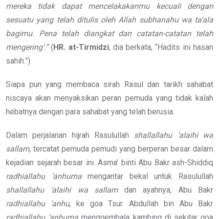
mereka tidak
dapat mencelakakanmu kecuali dengan
sesuatu yang telah ditulis oleh Allah
subhanahu wa ta’ala
bagimu. Pena telah diangkat dan
catatan-catatan telah
mengering’.”
(
HR.
at-Tirmidzi
, dia berkata, “Hadits ini hasan
sahih.”)
Siapa pun yang membaca sirah Rasul dan tarikh sahabat
niscaya akan menyaksikan peran pemuda yang tidak kalah
hebatnya dengan para sahabat yang telah berusia.
Dalam perjalanan hijrah Rasulullah
shallallahu ‘alaihi wa
sallam
, tercatat pemuda pemudi yang berperan besar dalam
kejadian sejarah besar ini. Asma’ binti Abu Bakr ash-Shiddiq
radhiallahu ‘anhuma
mengantar bekal untuk Rasulullah
shallallahu ‘alaihi wa sallam
dan ayahnya, Abu Bakr
radhiallahu ‘anhu
, ke goa Tsur. Abdullah bin Abu Bakr
radhiallahu ‘anhuma
menggembala kambing di sekitar goa