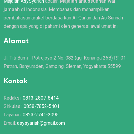
Majalah AsySyariah
adalah
Majalah ahlussunnah wal
jamaah
di Indonesia. Membahas dan menampilkan
pembahasan artikel berdasarkan Al-Qur’an dan As Sunnah
dengan apa yang di pahami oleh generasi awal umat ini.
Alamat
Jl. Titi Bumi - Potrojoyo 2 No. 082 (gg. Kenanga 26B) RT 01
Patran, Banyuraden, Gamping, Sleman, Yogyakarta 55599
Kontak
Redaksi:
0813-2807-8414
Sirkulasi:
0858-7852-5401
Layanan:
0823-2741-2095
Email:
asysyariah@gmail.com