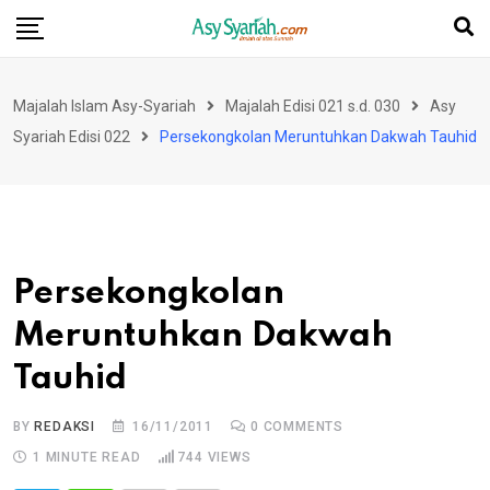
Skip
to
content
Majalah Islam Asy-Syariah
Majalah Edisi 021 s.d. 030
Asy
Syariah Edisi 022
Persekongkolan Meruntuhkan Dakwah Tauhid
Persekongkolan
Meruntuhkan Dakwah
Tauhid
BY
REDAKSI
16/11/2011
0
COMMENTS
1 MINUTE READ
744
VIEWS