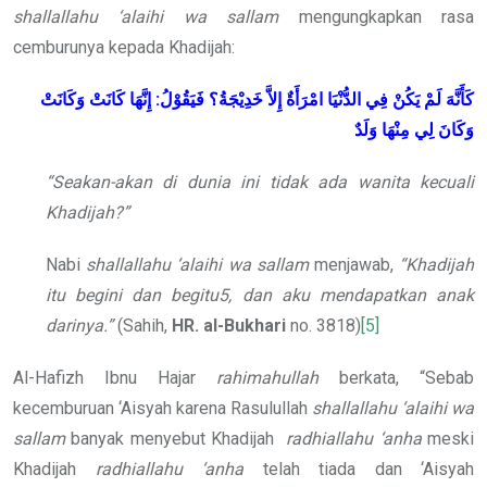
shallallahu ‘alaihi wa sallam
mengungkapkan rasa
cemburunya kepada Khadijah:
كَأَنَّهَ لَمْ يَكُنْ فِي الدُّنْيَا امْرَأَةٌ إِلاَّ خَدِيْجَةُ؟ فَيَقُوْلُ: إِنَّهَا كَانَتْ وَكَانَتْ
وَكَانَ لِي مِنْهَا وَلَدٌ
“Seakan-akan di dunia ini tidak ada wanita kecuali
Khadijah?”
Nabi
shallallahu ‘alaihi wa sallam
menjawab,
“Khadijah
itu begini dan begitu5, dan aku mendapatkan anak
darinya.”
(Sahih,
HR. al-Bukhari
no. 3818)
[5]
Al-Hafizh Ibnu Hajar
rahimahullah
berkata, “Sebab
kecemburuan ‘Aisyah karena Rasulullah
shallallahu ‘alaihi wa
sallam
banyak menyebut Khadijah
radhiallahu ‘anha
meski
Khadijah
radhiallahu ‘anha
telah tiada dan ‘Aisyah