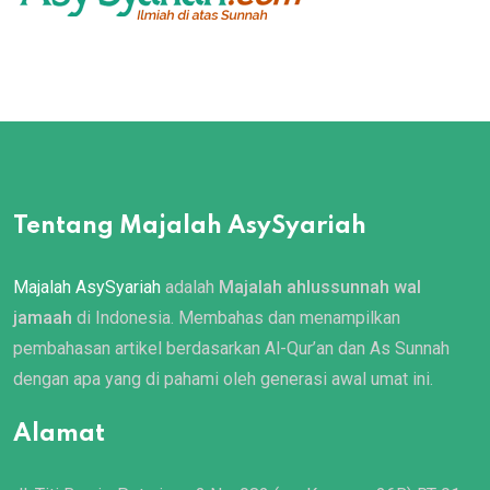
Tentang Majalah AsySyariah
Majalah AsySyariah
adalah
Majalah ahlussunnah wal
jamaah
di Indonesia. Membahas dan menampilkan
pembahasan artikel berdasarkan Al-Qur’an dan As Sunnah
dengan apa yang di pahami oleh generasi awal umat ini.
Alamat