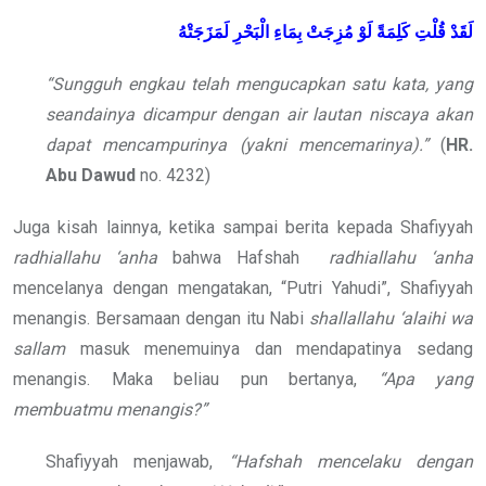
لَقَدْ قُلْتِ كَلِمَةً لَوْ مُزِجَتْ بِمَاءِ الْبَحْرِ لَمَزَجَتْهُ
“Sungguh engkau telah mengucapkan satu kata, yang
seandainya dicampur dengan air lautan niscaya akan
dapat mencampurinya (yakni mencemarinya).”
(
HR.
Abu Dawud
no. 4232)
Juga kisah lainnya, ketika sampai berita kepada Shafiyyah
radhiallahu ‘anha
bahwa Hafshah
radhiallahu ‘anha
mencelanya dengan mengatakan, “Putri Yahudi”, Shafiyyah
menangis. Bersamaan dengan itu Nabi
shallallahu ‘alaihi wa
sallam
masuk menemuinya dan mendapatinya sedang
menangis. Maka beliau pun bertanya,
“Apa yang
membuatmu menangis?”
Shafiyyah menjawab,
“Hafshah mencelaku dengan