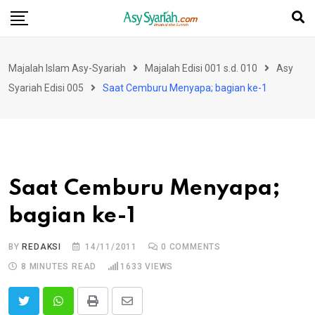
Skip
to
content
Majalah Islam Asy-Syariah
Majalah Edisi 001 s.d. 010
Asy
Syariah Edisi 005
Saat Cemburu Menyapa; bagian ke-1
Saat Cemburu Menyapa;
bagian ke-1
BY
REDAKSI
14/11/2011
0
COMMENTS
8 MINUTES READ
1633
VIEWS
Print
Share