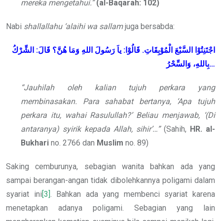
mereka mengetahui.”
(al-Baqarah: 102)
Nabi
shallallahu ‘alaihi wa sallam
juga bersabda:
اجْتَنِتُوْا السَّبْعَ الْمُوْبِقَاتِ. قَالُوْا: ياَ رَسُولَ اللهِ وَمَا هُنَّ؟ قَالَ: الشِّرْكُ
بِاللهِ، وَالسِّحْرُ
…
“Jauhilah oleh kalian tujuh perkara yang
membinasakan. Para sahabat bertanya, ‘Apa tujuh
perkara itu, wahai Rasulullah?’ Beliau menjawab, ‘(Di
antaranya) syirik kepada Allah, sihir’…”
(Sahih,
HR. al-
Bukhari
no. 2766 dan
Muslim
no. 89)
Saking cemburunya, sebagian wanita bahkan ada yang
sampai berangan-angan tidak dibolehkannya poligami dalam
syariat ini
[3]
. Bahkan ada yang membenci syariat karena
menetapkan adanya poligami. Sebagian yang lain