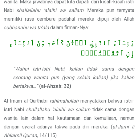
wanita. Maka jawabnya dapat kita dapati dari kisah-kisah istri
Nabi
shallallahu ‘alaihi wa sallam
. Mereka pun ternyata
memiliki rasa cemburu padahal mereka dipuji oleh Allah
subhanahu wa ta’ala
dalam firman-Nya:
يَٰنِسَآءَ ٱلنَّبِيِّ لَسۡتُنَّ كَأَحَدٖ مِّنَ ٱلنِّسَآءِ
إِنِ ٱتَّقَيۡتُنَّۚ
“Wahai istri-istri Nabi, kalian tidak sama dengan
seorang wanita pun (yang selain kalian) jika kalian
bertakwa…”
(al-Ahzab: 32)
Al-Imam al-Qurthubi
rahimahullah
menyatakan bahwa istri-
istri Nabi
shallallahu ‘alaihi wa sallam
tidak sama dengan
wanita lain dalam hal keutamaan dan kemuliaan, namun
dengan syarat adanya takwa pada diri mereka. (
al-Jami’ li
Ahkamil Qur’an
, 14/115)