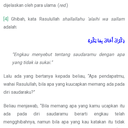
dijelaskan oleh para ulama. (
red.
)
[4]
Ghibah, kata Rasulullah
shallallahu ‘alaihi wa sallam
adalah:
ذِكْرُكَ
أَخَاكَ
بِمَا
يَكْرَهُ
“Engkau menyebut tentang saudaramu dengan apa
yang tidak ia sukai.”
Lalu ada yang bertanya kepada beliau, “Apa pendapatmu,
wahai Rasulullah, bila apa yang kuucapkan memang ada pada
diri saudaraku?”
Beliau menjawab, “Bila memang apa yang kamu ucapkan itu
ada pada diri saudaramu berarti engkau telah
mengghibahnya, namun bila apa yang kau katakan itu tidak