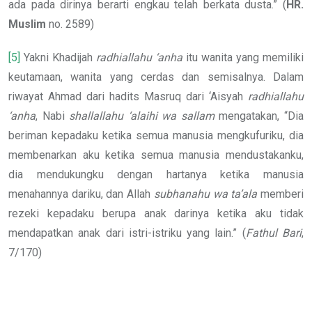
ada pada dirinya berarti engkau telah berkata dusta.” (
HR.
Muslim
no. 2589)
[5]
Yakni Khadijah
radhiallahu ‘anha
itu wanita yang memiliki
keutamaan, wanita yang cerdas dan semisalnya. Dalam
riwayat Ahmad dari hadits Masruq dari ‘Aisyah
radhiallahu
‘anha
, Nabi
shallallahu ‘alaihi wa sallam
mengatakan, “Dia
beriman kepadaku ketika semua manusia mengkufuriku, dia
membenarkan aku ketika semua manusia mendustakanku,
dia mendukungku dengan hartanya ketika manusia
menahannya dariku, dan Allah
subhanahu wa ta’ala
memberi
rezeki kepadaku berupa anak darinya ketika aku tidak
mendapatkan anak dari istri-istriku yang lain.” (
Fathul Bari
,
7/170)