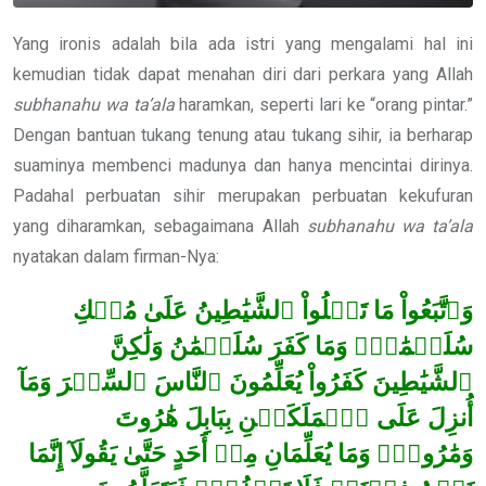
Yang ironis adalah bila ada istri yang mengalami hal ini
kemudian tidak dapat menahan diri dari perkara yang Allah
subhanahu wa ta’ala
haramkan, seperti lari ke “orang pintar.”
Dengan bantuan tukang tenung atau tukang sihir, ia berharap
suaminya membenci madunya dan hanya mencintai dirinya.
Padahal perbuatan sihir merupakan perbuatan kekufuran
yang diharamkan, sebagaimana Allah
subhanahu wa ta’ala
nyatakan dalam firman-Nya:
وَٱتَّبَعُواْ مَا تَتۡلُواْ ٱلشَّيَٰطِينُ عَلَىٰ مُلۡكِ
سُلَيۡمَٰنَۖ وَمَا كَفَرَ سُلَيۡمَٰنُ وَلَٰكِنَّ
ٱلشَّيَٰطِينَ كَفَرُواْ يُعَلِّمُونَ ٱلنَّاسَ ٱلسِّحۡرَ وَمَآ
أُنزِلَ عَلَى ٱلۡمَلَكَيۡنِ بِبَابِلَ هَٰرُوتَ
وَمَٰرُوتَۚ وَمَا يُعَلِّمَانِ مِنۡ أَحَدٍ حَتَّىٰ يَقُولَآ إِنَّمَا