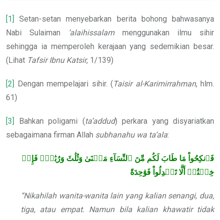
[1]
Setan-setan menyebarkan berita bohong bahwasanya
Nabi Sulaiman
‘alaihissalam
menggunakan ilmu sihir
sehingga ia memperoleh kerajaan yang sedemikian besar.
(Lihat
Tafsir Ibnu Katsir
, 1/139)
[2]
Dengan mempelajari sihir. (
Taisir al-Karimirrahman
, hlm.
61)
[3]
Bahkan poligami (
ta’addud
) perkara yang disyariatkan
sebagaimana firman Allah
subhanahu wa ta’ala
:
فَٱنكِحُواْ مَا طَابَ لَكُم مِّنَ ٱلنِّسَآءِ مَثۡنَىٰ وَثُلَٰثَ وَرُبَٰعَۖ فَإِنۡ
خِفۡتُمۡ أَلَّا تَعۡدِلُواْ فَوَٰحِدَةً
“Nikahilah wanita-wanita lain yang kalian senangi, dua,
tiga, atau empat. Namun bila kalian khawatir tidak