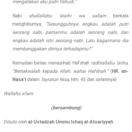
mengatakan aku putri Yahudi.”
Nabi
shallallahu ‘alaihi wa sallam
berkata
menghiburnya,
“Sesungguhnya engkau adalah putri
seorang nabi, pamanmu adalah seorang nabi, dan
engkau adalah istri seorang nabi. Lalu bagaimana dia
membanggakan dirinya terhadapmu?”
Kemudian beliau menasihati Hafshah
radhiallahu ‘anha
,
“Bertakwalah kepada Allah, wahai Hafshah.”
(
HR. an-
Nasa’i
dalam
‘Isyratun Nisa
, hlm. 43 dan selainnya)
Wallahu a’lam
.
(bersambung)
Ditulis oleh
al-Ustadzah Ummu Ishaq al-Atsariyyah