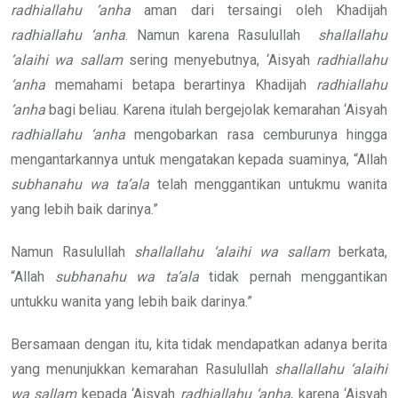
radhiallahu ‘anha
aman dari tersaingi oleh Khadijah
radhiallahu ‘anha
. Namun karena Rasulullah
shallallahu
‘alaihi wa sallam
sering menyebutnya, ‘Aisyah
radhiallahu
‘anha
memahami betapa berartinya Khadijah
radhiallahu
‘anha
bagi beliau. Karena itulah bergejolak kemarahan ‘Aisyah
radhiallahu ‘anha
mengobarkan rasa cemburunya hingga
mengantarkannya untuk mengatakan kepada suaminya, “Allah
subhanahu wa ta’ala
telah menggantikan untukmu wanita
yang lebih baik darinya.”
Namun Rasulullah
shallallahu ‘alaihi wa sallam
berkata,
“Allah
subhanahu wa ta’ala
tidak pernah menggantikan
untukku wanita yang lebih baik darinya.”
Bersamaan dengan itu, kita tidak mendapatkan adanya berita
yang menunjukkan kemarahan Rasulullah
shallallahu ‘alaihi
wa sallam
kepada ‘Aisyah
radhiallahu ‘anha
, karena ‘Aisyah