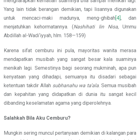
mengharapkan kematian suaminya bila sampai menikah lagi.
Yang lain tidak berangan demikian, tapi lisannya digunakan
untuk mencaci-maki madunya, meng-ghibah
[4]
, dan
menjatuhkan kehormatannya. (
Nashihati lin Nisa
, Ummu
Abdillah al-Wadi‘iyyah, hlm. 158—159)
Karena sifat cemburu ini pula, mayoritas wanita merasa
mendapatkan musibah yang sangat besar kala suaminya
menikah lagi. Semestinya bagi seorang mukminah, apa pun
kenyataan yang dihadapi, semuanya itu disadari sebagai
ketentuan takdir Allah
subhanahu wa ta’ala
. Semua musibah
dan kepahitan yang didapatkan di dunia itu sangat kecil
dibanding keselamatan agama yang diperolehnya.
Salahkah Bila Aku Cemburu?
Mungkin sering muncul pertanyaan demikian di kalangan para