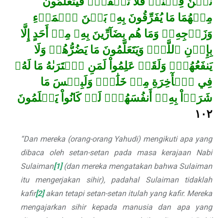
نَحۡنُ فِتۡنَةٞ فَلَا تَكۡفُرۡۖ فَيَتَعَلَّمُونَ
مِنۡهُمَا مَا يُفَرِّقُونَ بِهِۦ بَيۡنَ ٱلۡمَرۡءِ
وَزَوۡجِهِۦۚ وَمَا هُم بِضَآرِّينَ بِهِۦ مِنۡ أَحَدٍ إِلَّا
بِإِذۡنِ ٱللَّهِۚ وَيَتَعَلَّمُونَ مَا يَضُرُّهُمۡ وَلَا
يَنفَعُهُمۡۚ وَلَقَدۡ عَلِمُواْ لَمَنِ ٱشۡتَرَىٰهُ مَا لَهُۥ
فِي ٱلۡأٓخِرَةِ مِنۡ خَلَٰقٖۚ وَلَبِئۡسَ مَا
شَرَوۡاْ بِهِۦٓ أَنفُسَهُمۡۚ لَوۡ كَانُواْ يَعۡلَمُونَ
١٠٢
“Dan mereka (orang-orang Yahudi) mengikuti apa yang
dibaca oleh setan-setan pada masa kerajaan Nabi
Sulaiman
[1]
(dan mereka mengatakan bahwa Sulaiman
itu mengerjakan sihir), padahal Sulaiman tidaklah
kafir
[2]
akan tetapi setan-setan itulah yang kafir. Mereka
mengajarkan sihir kepada manusia dan apa yang