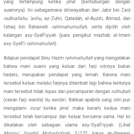
yang tertampung ketika jima’ (berhubungan dengan
suaminya). Ini sebagaimana diriwayatkan dari Jabir bin Zaid
radhiallahu ‘anhu
, az-Zuhri, Qatadah, al-Auza’i, Ahmad, dan
Ishaq bin Rahawaih
rahimahumullah
, serta dipilih oleh
kalangan asy-Syafi’iyyah (para pengikut mazhab al-Imam
asy-Syafi’i
rahimahullah
).
Adapun pendapat Ibnu Hazm
rahimahullah
yang mengatakan
bahwa mani suami yang keluar dari farji istrinya bukan
hadats, merupakan pendapat yang lemah. Karena mani
tersebut keluar melalui farjinya ditambah lagi bahwa tentunya
mani tersebut tidak lepas dari percampuran dengan
ruthubah
(cairan farji wanita) itu sendiri. Bahkan apabila sang istri pun
mengalami
inzal
ketika jima’ maka berarti kedua mani
tersebut telah bercampur dan keluar bersama-sama. Hal ini
dikatakan oleh sebagian ulama asy-Syafi’iyyah. (Lihat
Majmu’ Syarhil Muhadzdzab
, 2/172, karya an-Nawawi