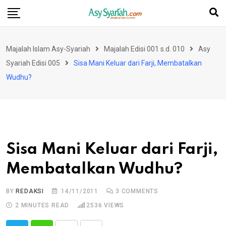
Skip
to
content
Majalah Islam Asy-Syariah
Majalah Edisi 001 s.d. 010
Asy
Syariah Edisi 005
Sisa Mani Keluar dari Farji, Membatalkan
Wudhu?
Sisa Mani Keluar dari Farji,
Membatalkan Wudhu?
BY
REDAKSI
14/11/2011
3
COMMENTS
2 MINUTES READ
2536
VIEWS