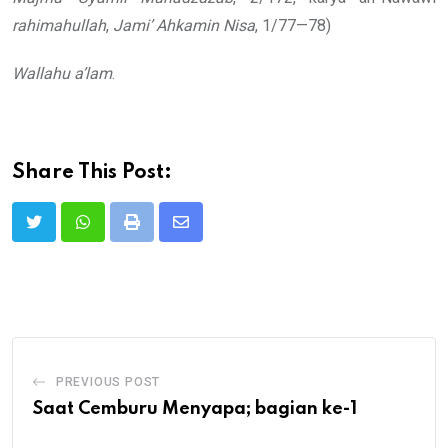
rahimahullah
,
Jami’ Ahkamin Nisa
, 1/77—78)
Wallahu a’lam
.
Share This Post:
Print
Share
via
Email
PREVIOUS POST
Saat Cemburu Menyapa; bagian ke-1