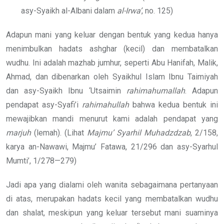
asy-Syaikh al-Albani dalam
al-Irwa’
, no. 125)
Adapun mani yang keluar dengan bentuk yang kedua hanya
menimbulkan hadats ashghar (kecil) dan membatalkan
wudhu. Ini adalah mazhab jumhur, seperti Abu Hanifah, Malik,
Ahmad, dan dibenarkan oleh Syaikhul Islam Ibnu Taimiyah
dan asy-Syaikh Ibnu ‘Utsaimin
rahimahumallah
. Adapun
pendapat asy-Syafi’i
rahimahullah
bahwa kedua bentuk ini
mewajibkan mandi menurut kami adalah pendapat yang
marjuh
(lemah). (Lihat
Majmu’ Syarhil Muhadzdzab
, 2/158,
karya an-Nawawi, Majmu’ Fatawa, 21/296 dan asy-Syarhul
Mumti’, 1/278—279)
Jadi apa yang dialami oleh wanita sebagaimana pertanyaan
di atas, merupakan hadats kecil yang membatalkan wudhu
dan shalat, meskipun yang keluar tersebut mani suaminya