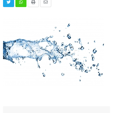
Print
Share
via
Email