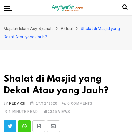
Skip
to
content
Majalah Islam Asy-Syariah
Aktual
Shalat di Masjid yang
Dekat Atau yang Jauh?
Shalat di Masjid yang
Dekat Atau yang Jauh?
BY
REDAKSI
27/12/2020
0
COMMENTS
1 MINUTE READ
2345
VIEWS
Print
Share