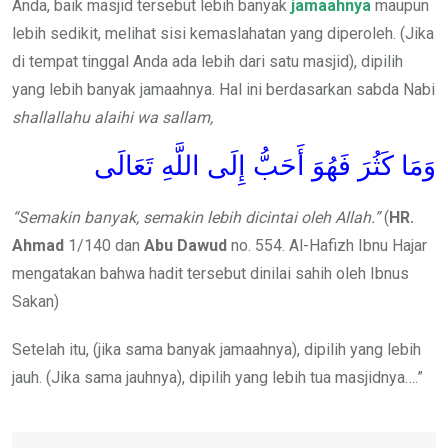
Anda, baik masjid tersebut lebih banyak
jamaahnya
maupun
lebih sedikit, melihat sisi kemaslahatan yang diperoleh. (Jika
di tempat tinggal Anda ada lebih dari satu masjid), dipilih
yang lebih banyak jamaahnya. Hal ini berdasarkan sabda Nabi
shallallahu alaihi wa sallam,
وَمَا كَثُرَ فَهُوَ أَحَبُّ إِلَى اللَّهِ تَعَالَى
“Semakin banyak, semakin lebih dicintai oleh Allah.”
(
HR.
Ahmad
1/140 dan
Abu Dawud
no. 554. Al-Hafizh Ibnu Hajar
mengatakan bahwa hadit tersebut dinilai sahih oleh Ibnus
Sakan)
Setelah itu, (jika sama banyak jamaahnya), dipilih yang lebih
jauh. (Jika sama jauhnya), dipilih yang lebih tua masjidnya….”