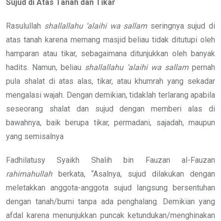
Sujud di Atas Tanah dan Tikar
Rasulullah
shallallahu ‘alaihi wa sallam
seringnya sujud di
atas tanah karena memang masjid beliau tidak ditutupi oleh
hamparan atau tikar, sebagaimana ditunjukkan oleh banyak
hadits. Namun, beliau
shallallahu ‘alaihi wa sallam
pernah
pula shalat di atas alas, tikar, atau khumrah yang sekadar
mengalasi wajah. Dengan demikian, tidaklah terlarang apabila
seseorang shalat dan sujud dengan memberi alas di
bawahnya, baik berupa tikar, permadani, sajadah, maupun
yang semisalnya
Fadhilatusy Syaikh Shalih bin Fauzan al-Fauzan
rahimahullah
berkata, “Asalnya, sujud dilakukan dengan
meletakkan anggota-anggota sujud langsung bersentuhan
dengan tanah/bumi tanpa ada penghalang. Demikian yang
afdal karena menunjukkan puncak ketundukan/menghinakan