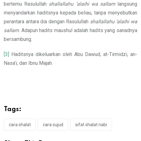
bertemu Rasulullah
shallallahu ‘alaihi wa sallam
langsung
menyandarkan haditsnya kepada beliau, tanpa menyebutkan
perantara antara dia dengan Rasulullah
shallallahu ‘alaihi wa
sallam
. Adapun hadits maushul adalah hadits yang sanadnya
bersambung.
[3]
Haditsnya dikeluarkan oleh Abu Dawud, at-Tirmidzi, an-
Nasa’i, dan Ibnu Majah.
Tags:
cara shalat
cara sujud
sifat shalat nabi