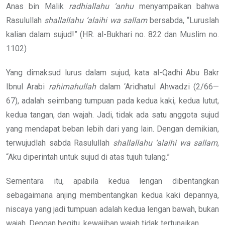
Anas bin Malik
radhiallahu ‘anhu
menyampaikan bahwa
Rasulullah
shallallahu ‘alaihi wa sallam
bersabda, “Luruslah
kalian dalam sujud!” (HR. al-Bukhari no. 822 dan Muslim no.
1102)
Yang dimaksud lurus dalam sujud, kata al-Qadhi Abu Bakr
Ibnul Arabi
rahimahullah
dalam ‘Aridhatul Ahwadzi (2/66—
67), adalah seimbang tumpuan pada kedua kaki, kedua lutut,
kedua tangan, dan wajah. Jadi, tidak ada satu anggota sujud
yang mendapat beban lebih dari yang lain. Dengan demikian,
terwujudlah sabda Rasulullah
shallallahu ‘alaihi wa sallam
,
“Aku diperintah untuk sujud di atas tujuh tulang.”
Sementara itu, apabila kedua lengan dibentangkan
sebagaimana anjing membentangkan kedua kaki depannya,
niscaya yang jadi tumpuan adalah kedua lengan bawah, bukan
wajah. Dengan begitu, kewajiban wajah tidak tertunaikan.