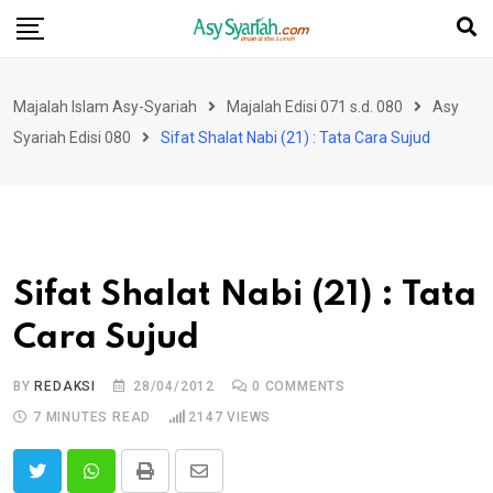
Skip
to
content
Majalah Islam Asy-Syariah
Majalah Edisi 071 s.d. 080
Asy
Syariah Edisi 080
Sifat Shalat Nabi (21) : Tata Cara Sujud
Sifat Shalat Nabi (21) : Tata
Cara Sujud
BY
REDAKSI
28/04/2012
0
COMMENTS
7 MINUTES READ
2147
VIEWS
Print
Share