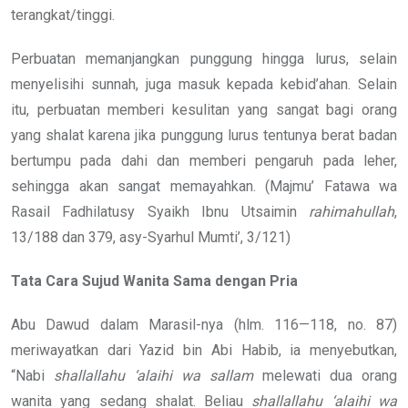
terangkat/tinggi.
Perbuatan memanjangkan punggung hingga lurus, selain
menyelisihi sunnah, juga masuk kepada kebid’ahan. Selain
itu, perbuatan memberi kesulitan yang sangat bagi orang
yang shalat karena jika punggung lurus tentunya berat badan
bertumpu pada dahi dan memberi pengaruh pada leher,
sehingga akan sangat memayahkan. (Majmu’ Fatawa wa
Rasail Fadhilatusy Syaikh Ibnu Utsaimin
rahimahullah
,
13/188 dan 379, asy-Syarhul Mumti’, 3/121)
Tata Cara Sujud Wanita Sama dengan Pria
Abu Dawud dalam Marasil-nya (hlm. 116—118, no. 87)
meriwayatkan dari Yazid bin Abi Habib, ia menyebutkan,
“Nabi
shallallahu ‘alaihi wa sallam
melewati dua orang
wanita yang sedang shalat. Beliau
shallallahu ‘alaihi wa