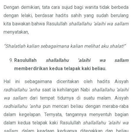
Dengan demikian, tata cara sujud bagi wanita tidak berbeda
dengan lelaki, berdasar hadits sahih yang sudah berulang
kita bawakan bahwa Rasulullah
shallallahu ‘alaihi wa sallam
menyatakan,
“Shalatlah kalian sebagaimana kalian melihat aku shalat!”
Rasulullah
shallallahu ‘alaihi wa sallam
memberdirikan kedua telapak kaki beliau.
Hal ini sebagaimana diceritakan oleh hadits Aisyah
radhiallahu ‘anha
saat ia kehilangan Nabi
shallallahu ‘alaihi
wa sallam
dari tempat tidurnya di suatu malam. Aisyah
radhiallahu ‘anha
pun mencari beliau dengan meraba-raba
dalam kegelapan. Ternyata, tangannya menyentuh bagian
dalam kedua telapak kaki Rasulullah
shallallahu ‘alaihi wa
sallam
, dalam keadaan keduanya ditegakkan dan beliau