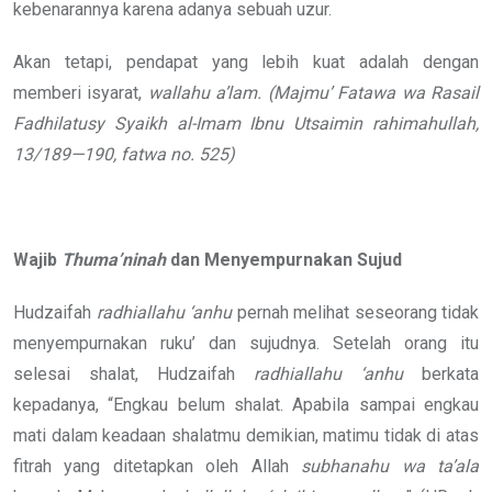
kebenarannya karena adanya sebuah uzur.
Akan tetapi, pendapat yang lebih kuat adalah dengan
memberi isyarat,
wallahu a’lam. (Majmu’ Fatawa wa Rasail
Fadhilatusy Syaikh al-Imam Ibnu Utsaimin rahimahullah,
13/189—190, fatwa no. 525)
Wajib
Thuma’ninah
dan Menyempurnakan Sujud
Hudzaifah
radhiallahu ‘anhu
pernah melihat seseorang tidak
menyempurnakan ruku’ dan sujudnya. Setelah orang itu
selesai shalat, Hudzaifah
radhiallahu ‘anhu
berkata
kepadanya, “Engkau belum shalat. Apabila sampai engkau
mati dalam keadaan shalatmu demikian, matimu tidak di atas
fitrah yang ditetapkan oleh Allah
subhanahu wa ta’ala