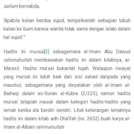
sallam
bersabda,
‘Apabila kalian berdua sujud, tempelkanlah sebagian tubuh
kalian ke bumi karena wanita tidak sama dengan lelaki dalam
hal sujud’.”
Hadits ini
mursal
[2]
sebagaimana al-Imam Abu Dawud
rahimahullah
membawakan hadits ini dalam kitabnya, al-
Marasil. Hadits mursal bukanlah hujah. Walaupun riwayat
yang mursal ini lebih baik dari sisi sanad daripada yang
maushul, sebagaimana yang dinyatakan oleh al-Imam al-
Baihaqi dalam as-Sunan al-Kubra (2/223), namun hadits
mursal tetaplah masuk dalam kategori hadits-hadits yang
lemah ketika dia berdiri sendiri. Lihat keterangan lemahnya
hadits ini dalam kitab adh-Dha’ifah (no. 2652) buah karya al-
Imam al-Albani
rahimahullah
.