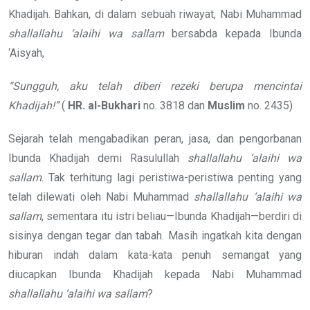
Khadijah. Bahkan, di dalam sebuah riwayat, Nabi Muhammad
shallallahu ‘alaihi wa sallam
bersabda kepada Ibunda
‘Aisyah,
“Sungguh, aku telah diberi rezeki berupa mencintai
Khadijah!”
(
HR.
al-Bukhari
no. 3818 dan
Muslim
no. 2435)
Sejarah telah mengabadikan peran, jasa, dan pengorbanan
Ibunda Khadijah demi Rasulullah
shallallahu ‘alaihi wa
sallam
. Tak terhitung lagi peristiwa-peristiwa penting yang
telah dilewati oleh Nabi Muhammad
shallallahu ‘alaihi wa
sallam
, sementara itu istri beliau—Ibunda Khadijah—berdiri di
sisinya dengan tegar dan tabah. Masih ingatkah kita dengan
hiburan indah dalam kata-kata penuh semangat yang
diucapkan Ibunda Khadijah kepada Nabi Muhammad
shallallahu ‘alaihi wa sallam
?