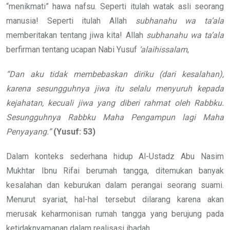
“menikmati” hawa nafsu. Seperti itulah watak asli seorang
manusia! Seperti itulah Allah
subhanahu wa ta’ala
memberitakan tentang jiwa kita! Allah
subhanahu wa ta’ala
berfirman tentang ucapan Nabi Yusuf
‘alaihissalam
,
“Dan aku tidak membebaskan diriku (dari kesalahan),
karena sesungguhnya jiwa itu selalu menyuruh kepada
kejahatan, kecuali jiwa yang diberi rahmat oleh Rabbku.
Sesungguhnya Rabbku Maha Pengampun lagi Maha
Penyayang.”
(Yusuf: 53)
Dalam konteks sederhana hidup Al-Ustadz Abu Nasim
Mukhtar Ibnu Rifai berumah tangga, ditemukan banyak
kesalahan dan keburukan dalam perangai seorang suami.
Menurut syariat, hal-hal tersebut dilarang karena akan
merusak keharmonisan rumah tangga yang berujung pada
ketidaknyamanan dalam realisasi ibadah.