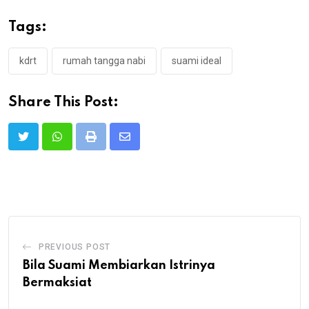
Tags:
kdrt
rumah tangga nabi
suami ideal
Share This Post:
Print
Share
via
Email
PREVIOUS POST
Bila Suami Membiarkan Istrinya
Bermaksiat