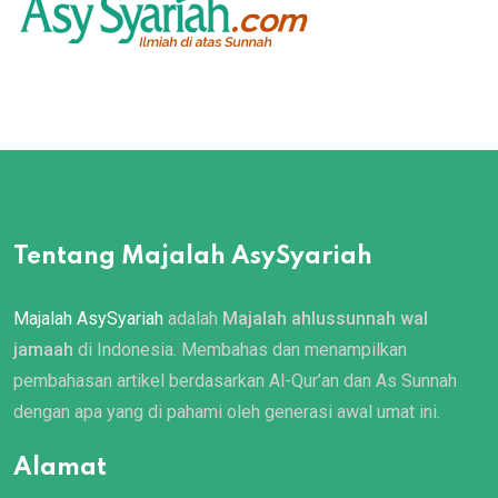
Tentang Majalah AsySyariah
Majalah AsySyariah
adalah
Majalah ahlussunnah wal
jamaah
di Indonesia. Membahas dan menampilkan
pembahasan artikel berdasarkan Al-Qur’an dan As Sunnah
dengan apa yang di pahami oleh generasi awal umat ini.
Alamat