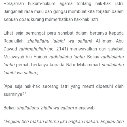
Pelajarilah hukum-hukum agama tentang hak-hak istri.
Janganlah rasa malu dan gengsi membuat kita terjatuh dalam
sebuah dosa; kurang memerhatikan hak-hak istri.
Lihat saja semangat para sahabat dalam bertanya kepada
Rasulullah
shallallahu ‘alaihi wa sallam
! Al-Imam Abu
Dawud
rahimahullah
(no. 2141) meriwayatkan dari sahabat
Mu’awiyah bin Haidah
radhiallahu ‘anhu
. Beliau
radhiallahu
‘anhu
pernah bertanya kepada Nabi Muhammad
shallallahu
‘alaihi wa sallam
,
“Apa saja hak-hak seorang istri yang mesti dipenuhi oleh
suaminya?”
Beliau
shallallahu ‘alaihi wa sallam
menjawab,
“Engkau beri makan istrimu jika engkau makan. Engkau beri