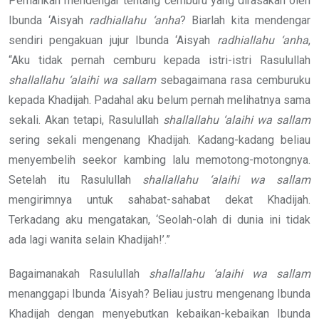
Pernahkah mendengar tentang cemburu yang dirasakan oleh
Ibunda ‘Aisyah
radhiallahu ‘anha
? Biarlah kita mendengar
sendiri pengakuan jujur Ibunda ‘Aisyah
radhiallahu ‘anha
,
“Aku tidak pernah cemburu kepada istri-istri Rasulullah
shallallahu ‘alaihi wa sallam
sebagaimana rasa cemburuku
kepada Khadijah. Padahal aku belum pernah melihatnya sama
sekali. Akan tetapi, Rasulullah
shallallahu ‘alaihi wa sallam
sering sekali mengenang Khadijah. Kadang-kadang beliau
menyembelih seekor kambing lalu memotong-motongnya.
Setelah itu Rasulullah
shallallahu ‘alaihi wa sallam
mengirimnya untuk sahabat-sahabat dekat Khadijah.
Terkadang aku mengatakan, ‘Seolah-olah di dunia ini tidak
ada lagi wanita selain Khadijah!’.”
Bagaimanakah Rasulullah
shallallahu ‘alaihi wa sallam
menanggapi Ibunda ‘Aisyah? Beliau justru mengenang Ibunda
Khadijah dengan menyebutkan kebaikan-kebaikan Ibunda