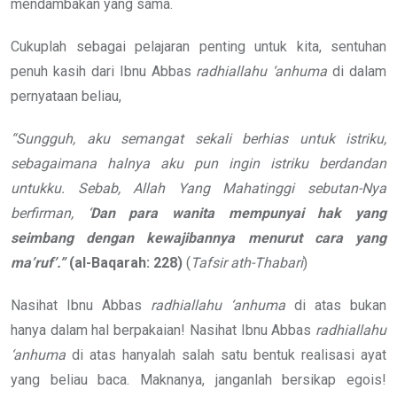
mendambakan yang sama.
Cukuplah sebagai pelajaran penting untuk kita, sentuhan
penuh kasih dari Ibnu Abbas
radhiallahu ‘anhuma
di dalam
pernyataan beliau,
“Sungguh, aku semangat sekali berhias untuk istriku,
sebagaimana halnya aku pun ingin istriku berdandan
untukku. Sebab, Allah Yang Mahatinggi sebutan-Nya
berfirman, ‘
Dan para wanita
mempunyai hak yang
seimbang
dengan kewajibannya menurut cara
yang
ma’ruf’.”
(al-Baqarah: 228)
(
Tafsir ath-Thabari
)
Nasihat Ibnu Abbas
radhiallahu ‘anhuma
di atas bukan
hanya dalam hal berpakaian! Nasihat Ibnu Abbas
radhiallahu
‘anhuma
di atas hanyalah salah satu bentuk realisasi ayat
yang beliau baca. Maknanya, janganlah bersikap egois!