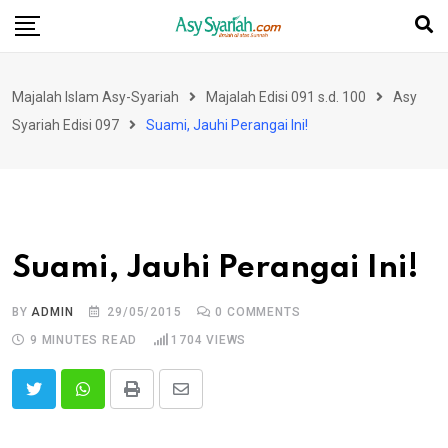
Skip
to
content
Majalah Islam Asy-Syariah
Majalah Edisi 091 s.d. 100
Asy
Syariah Edisi 097
Suami, Jauhi Perangai Ini!
Suami, Jauhi Perangai Ini!
BY
ADMIN
29/05/2015
0
COMMENTS
9 MINUTES READ
1704
VIEWS
Print
Share
via