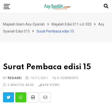
Skip
to
content
Majalah Islam Asy-Syariah
Majalah Edisi 011 s.d. 020
Asy
Syariah Edisi 015
Surat Pembaca edisi 15
Surat Pembaca edisi 15
BY
REDAKSI
14/11/2011
0
COMMENTS
2 MINUTES READ
808
VIEWS
Print
Share
via