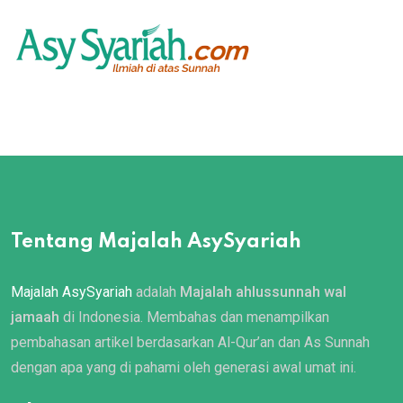
Tentang Majalah AsySyariah
Majalah AsySyariah
adalah
Majalah ahlussunnah wal
jamaah
di Indonesia. Membahas dan menampilkan
pembahasan artikel berdasarkan Al-Qur’an dan As Sunnah
dengan apa yang di pahami oleh generasi awal umat ini.