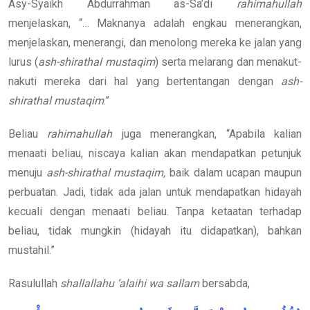
Asy-Syaikh Abdurrahman as-Sa’di
rahimahullah
menjelaskan, “… Maknanya adalah engkau menerangkan,
menjelaskan, menerangi, dan menolong mereka ke jalan yang
lurus (
ash-shirathal mustaqim
) serta melarang dan menakut-
nakuti mereka dari hal yang bertentangan dengan
ash-
shirathal mustaqim
.”
Beliau
rahimahullah
juga menerangkan, “Apabila kalian
menaati beliau, niscaya kalian akan mendapatkan petunjuk
menuju
ash-shirathal mustaqim,
baik dalam ucapan maupun
perbuatan. Jadi, tidak ada jalan untuk mendapatkan hidayah
kecuali dengan menaati beliau. Tanpa ketaatan terhadap
beliau, tidak mungkin (hidayah itu didapatkan), bahkan
mustahil.”
Rasulullah
shallallahu ‘alaihi wa sallam
bersabda,