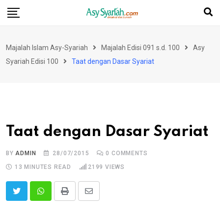
Skip
to
content
Majalah Islam Asy-Syariah
Majalah Edisi 091 s.d. 100
Asy
Syariah Edisi 100
Taat dengan Dasar Syariat
Taat dengan Dasar Syariat
BY
ADMIN
28/07/2015
0
COMMENTS
13 MINUTES READ
2199
VIEWS
Print
Share
via