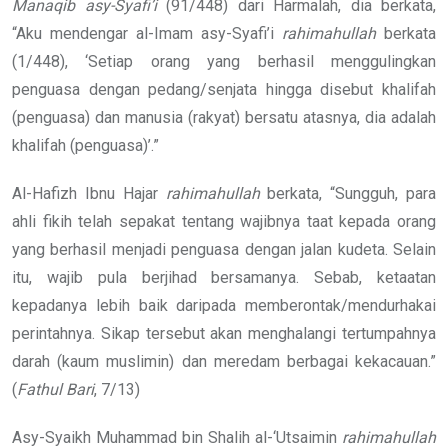
Manaqib asy-Syafi’i
(91/448) dari Harmalah, dia berkata,
“Aku mendengar al-Imam asy-Syafi’i
rahimahullah
berkata
(1/448), ‘Setiap orang yang berhasil menggulingkan
penguasa dengan pedang/senjata hingga disebut khalifah
(penguasa) dan manusia (rakyat) bersatu atasnya, dia adalah
khalifah (penguasa)’.”
Al-Hafizh Ibnu Hajar
rahimahullah
berkata, “Sungguh, para
ahli fikih telah sepakat tentang wajibnya taat kepada orang
yang berhasil menjadi penguasa dengan jalan kudeta. Selain
itu, wajib pula berjihad bersamanya. Sebab, ketaatan
kepadanya lebih baik daripada memberontak/mendurhakai
perintahnya. Sikap tersebut akan menghalangi tertumpahnya
darah (kaum muslimin) dan meredam berbagai kekacauan.”
(
Fathul Bari
, 7/13)
Asy-Syaikh Muhammad bin Shalih al-‘Utsaimin
rahimahullah