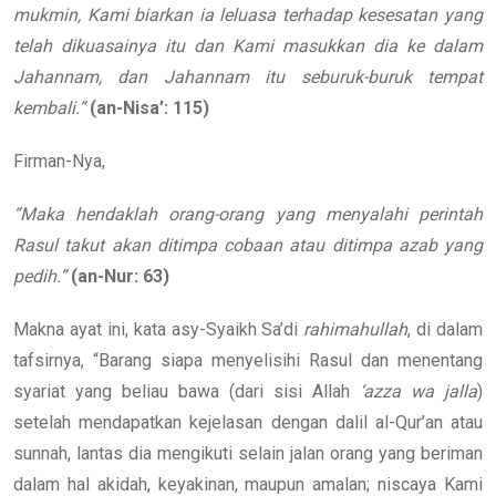
mukmin, Kami biarkan ia leluasa terhadap kesesatan yang
telah dikuasainya itu dan Kami masukkan dia ke dalam
Jahannam, dan Jahannam itu seburuk-buruk tempat
kembali.”
(an-Nisa’: 115)
Firman-Nya,
“Maka hendaklah orang-orang yang menyalahi perintah
Rasul takut akan ditimpa cobaan atau ditimpa azab yang
pedih.”
(an-Nur: 63)
Makna ayat ini, kata asy-Syaikh Sa’di
rahimahullah
, di dalam
tafsirnya, “Barang siapa menyelisihi Rasul dan menentang
syariat yang beliau bawa (dari sisi Allah
‘azza wa jalla
)
setelah mendapatkan kejelasan dengan dalil al-Qur’an atau
sunnah, lantas dia mengikuti selain jalan orang yang beriman
dalam hal akidah, keyakinan, maupun amalan; niscaya Kami