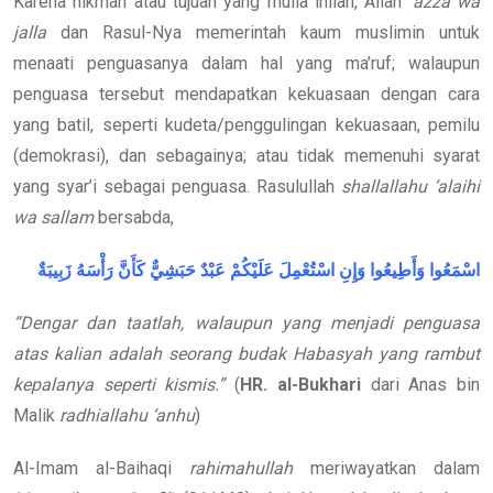
Karena hikmah atau tujuan yang mulia inilah, Allah
‘azza wa
jalla
dan Rasul-Nya memerintah kaum muslimin untuk
menaati penguasanya dalam hal yang ma’ruf; walaupun
penguasa tersebut mendapatkan kekuasaan dengan cara
yang batil, seperti kudeta/penggulingan kekuasaan, pemilu
(demokrasi), dan sebagainya; atau tidak memenuhi syarat
yang syar’i sebagai penguasa. Rasulullah
shallallahu ‘alaihi
wa sallam
bersabda,
اسْمَعُوا وَأَطِيعُوا وَإِنِ اسْتُعْمِلَ عَلَيْكُمْ عَبْدٌ حَبَشِيٌّ كَأَنَّ رَأْسَهُ زَبِيبَةٌ
“Dengar dan taatlah, walaupun yang menjadi penguasa
atas kalian adalah seorang budak Habasyah yang rambut
kepalanya seperti kismis.”
(
HR.
al-Bukhari
dari Anas bin
Malik
radhiallahu ‘anhu
)
Al-Imam al-Baihaqi
rahimahullah
meriwayatkan dalam