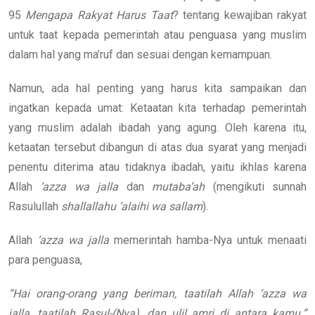
95
Mengapa Rakyat Harus Taat
? tentang kewajiban rakyat
untuk taat kepada pemerintah atau penguasa yang muslim
dalam hal yang ma’ruf dan sesuai dengan kemampuan.
Namun, ada hal penting yang harus kita sampaikan dan
ingatkan kepada umat: Ketaatan kita terhadap pemerintah
yang muslim adalah ibadah yang agung. Oleh karena itu,
ketaatan tersebut dibangun di atas dua syarat yang menjadi
penentu diterima atau tidaknya ibadah, yaitu ikhlas karena
Allah
‘azza wa jalla
dan
mutaba’ah
(mengikuti sunnah
Rasulullah
shallallahu ‘alaihi wa sallam
).
Allah
‘azza wa jalla
memerintah hamba-Nya untuk menaati
para penguasa,
“Hai orang-orang yang beriman, taatilah Allah
‘azza wa
jalla
, taatilah Rasul-(Nya), dan ulil amri di antara kamu.”