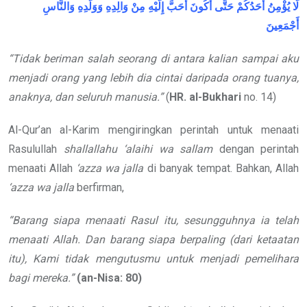
لَا يُؤْمِنُ أَحَدُكُمْ حَتَّى أَكُونَ أَحَبَّ إِلَيْهِ مِنْ وَالِدِهِ وَوَلَدِهِ وَالنَّاسِ
أَجْمَعِينَ
“Tidak beriman salah seorang di antara kalian sampai aku
menjadi orang yang lebih dia cintai daripada orang tuanya,
anaknya, dan seluruh manusia.”
(
HR. al-Bukhari
no. 14)
Al-Qur’an al-Karim mengiringkan perintah untuk menaati
Rasulullah
shallallahu ‘alaihi wa sallam
dengan perintah
menaati Allah
‘azza wa jalla
di banyak tempat. Bahkan, Allah
‘azza wa jalla
berfirman,
“Barang siapa menaati Rasul itu, sesungguhnya ia telah
menaati Allah. Dan barang siapa berpaling (dari ketaatan
itu), Kami tidak mengutusmu untuk menjadi pemelihara
bagi mereka.”
(an-Nisa: 80)