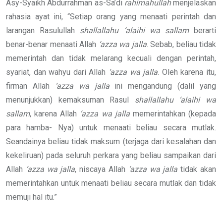
Asy-Syaikh Abdurrahman as-Sa’di
rahimahullah
menjelaskan
rahasia ayat ini, “Setiap orang yang menaati perintah dan
larangan Rasulullah
shallallahu ‘alaihi wa sallam
berarti
benar-benar menaati Allah
‘azza wa jalla
. Sebab, beliau tidak
memerintah dan tidak melarang kecuali dengan perintah,
syariat, dan wahyu dari Allah
‘azza wa jalla
. Oleh karena itu,
firman Allah
‘azza wa jalla
ini mengandung (dalil yang
menunjukkan) kemaksuman Rasul
shallallahu ‘alaihi wa
sallam
, karena Allah
‘azza wa jalla
memerintahkan (kepada
para hamba- Nya) untuk menaati beliau secara mutlak.
Seandainya beliau tidak maksum (terjaga dari kesalahan dan
kekeliruan) pada seluruh perkara yang beliau sampaikan dari
Allah
‘azza wa jalla
, niscaya Allah
‘azza wa jalla
tidak akan
memerintahkan untuk menaati beliau secara mutlak dan tidak
memuji hal itu.”