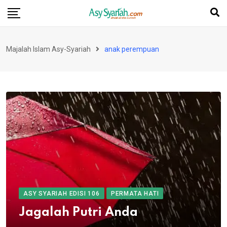
Skip
to
content
Majalah Islam Asy-Syariah
anak perempuan
ASY SYARIAH EDISI 106
PERMATA HATI
Jagalah Putri Anda