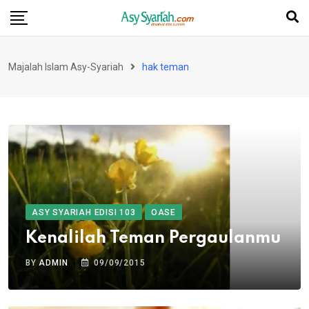
Skip
to
content
Majalah Islam Asy-Syariah
hak teman
ASY SYARIAH EDISI 103
OASE
Kenalilah Teman Pergaulanmu
BY
ADMIN
09/09/2015