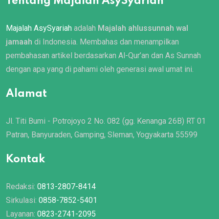
Tentang Majalah AsySyariah
Majalah AsySyariah
adalah
Majalah ahlussunnah wal
jamaah
di Indonesia. Membahas dan menampilkan
pembahasan artikel berdasarkan Al-Qur’an dan As Sunnah
dengan apa yang di pahami oleh generasi awal umat ini.
Alamat
Jl. Titi Bumi - Potrojoyo 2 No. 082 (gg. Kenanga 26B) RT 01
Patran, Banyuraden, Gamping, Sleman, Yogyakarta 55599
Kontak
Redaksi:
0813-2807-8414
Sirkulasi:
0858-7852-5401
Layanan:
0823-2741-2095