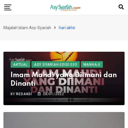
Skip
to
content
Majalah Islam Asy-Syariah
hari akhir
AKTUAL
ASY SYARIAH EDISI 033
MANHAJI
Imam Mahdi yang Diimani dan
Dinanti
BY
REDAKSI
28/01/2022