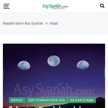
Skip
to
content
Majalah Islam Asy-Syariah
hisab
AKTUAL
ASY SYARIAH EDISI 026
KAJIAN UTAMA