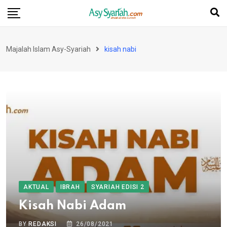
Skip
to
content
Majalah Islam Asy-Syariah
kisah nabi
AKTUAL
IBRAH
SYARIAH EDISI 2
Kisah Nabi Adam
BY
REDAKSI
26/08/2021