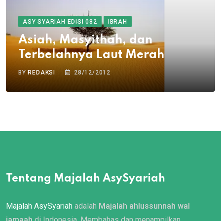
ASY SYARIAH EDISI 082
IBRAH
Asiah, Masyithah, dan
Terbelahnya Laut Merah
BY
REDAKSI
28/12/2012
Tentang Majalah AsySyariah
Majalah AsySyariah
adalah
Majalah ahlussunnah wal
jamaah
di Indonesia. Membahas dan menampilkan