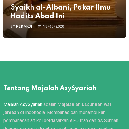
Syaikh al-Albani, Pakar Ilmu
Hadits Abad Ini
BY
REDAKSI
18/05/2020
Tentang Majalah AsySyariah
Majalah AsySyariah
adalah
Majalah ahlussunnah wal
jamaah
di Indonesia. Membahas dan menampilkan
pembahasan artikel berdasarkan Al-Qur’an dan As Sunnah
dengan apa yang di pahami oleh generasi awal umat ini.