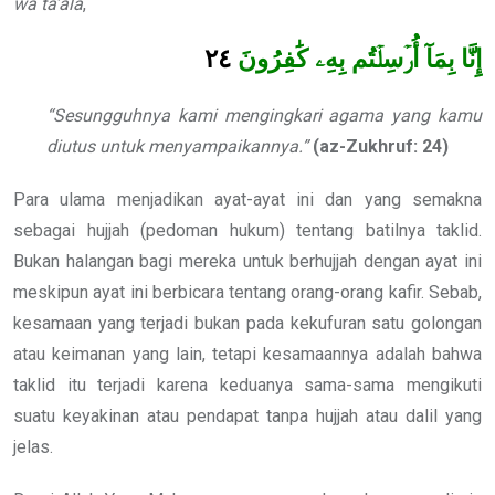
wa ta’ala
,
٢٤
إِنَّا بِمَآ أُرۡسِلۡتُم بِهِۦ كَٰفِرُونَ
“Sesungguhnya kami mengingkari agama yang kamu
diutus untuk menyampaikannya.”
(az-Zukhruf: 24)
Para ulama menjadikan ayat-ayat ini dan yang semakna
sebagai hujjah (pedoman hukum) tentang batilnya taklid.
Bukan halangan bagi mereka untuk berhujjah dengan ayat ini
meskipun ayat ini berbicara tentang orang-orang kafir. Sebab,
kesamaan yang terjadi bukan pada kekufuran satu golongan
atau keimanan yang lain, tetapi kesamaannya adalah bahwa
taklid itu terjadi karena keduanya sama-sama mengikuti
suatu keyakinan atau pendapat tanpa hujjah atau dalil yang
jelas.