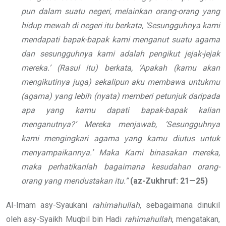
pun dalam suatu negeri, melainkan orang-orang yang
hidup mewah di negeri itu berkata, ‘Sesungguhnya kami
mendapati bapak-bapak kami menganut suatu agama
dan sesungguhnya kami adalah pengikut jejak-jejak
mereka.’ (Rasul itu) berkata, ‘Apakah (kamu akan
mengikutinya juga) sekalipun aku membawa untukmu
(agama) yang lebih (nyata) memberi petunjuk daripada
apa yang kamu dapati bapak-bapak kalian
menganutnya?’ Mereka menjawab, ‘Sesungguhnya
kami mengingkari agama yang kamu diutus untuk
menyampaikannya.’ Maka Kami binasakan mereka,
maka perhatikanlah bagaimana kesudahan orang-
orang yang mendustakan itu.”
(az-Zukhruf: 21—25)
Al-Imam asy-Syaukani
rahimahullah
, sebagaimana dinukil
oleh asy-Syaikh Muqbil bin Hadi
rahimahullah
, mengatakan,