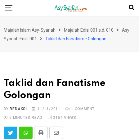
Skip
to
content
Majalah Islam Asy-Syariah
Majalah Edisi 001 s.d. 010
Asy
Syariah Edisi 001
Taklid dan Fanatisme Golongan
Taklid dan Fanatisme
Golongan
BY
REDAKSI
11/11/2011
1
COMMENT
5 MINUTES READ
2154
VIEWS
Print
Share