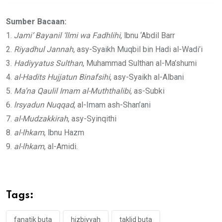
Sumber Bacaan:
1.
Jami’ Bayanil ‘llmi wa Fadhlihi
, lbnu ‘Abdil Barr
2.
Riyadhul Jannah
, asy-Syaikh Muqbil bin Hadi al-Wadi’i
3.
Hadiyyatus Sulthan
, Muhammad Sulthan al-Ma’shumi
4.
al-Hadits Hujjatun Binafsihi
, asy-Syaikh al-Albani
5.
Ma’na Qaulil Imam al-Muththalibi
, as-Subki
6.
lrsyadun Nuqqad
, al-Imam ash-Shan’ani
7.
al-Mudzakkirah
, asy-Syinqithi
8.
al-lhkam
, lbnu Hazm
9.
al-lhkam
, al-Amidi.
Tags:
fanatik buta
hizbiyyah
taklid buta