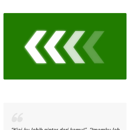
via
Email
“Kiai-ku lebih pintar dari kamu!”, “Imamku-lah