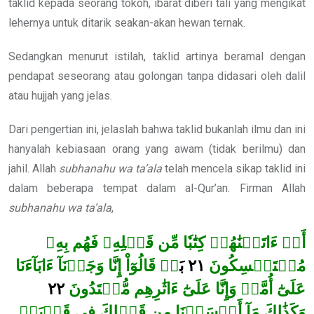
taklid kepada seorang tokoh, ibarat diberi tali yang mengikat
lehernya untuk ditarik seakan-akan hewan ternak.
Sedangkan menurut istilah, taklid artinya beramal dengan
pendapat seseorang atau golongan tanpa didasari oleh dalil
atau hujjah yang jelas.
Dari pengertian ini, jelaslah bahwa taklid bukanlah ilmu dan ini
hanyalah kebiasaan orang yang awam (tidak berilmu) dan
jahil. Allah
subhanahu wa ta’ala
telah mencela sikap taklid ini
dalam beberapa tempat dalam al-Qur’an. Firman Allah
subhanahu wa ta’ala
,
أَمۡ ءَاتَيۡنَٰهُمۡ كِتَٰبٗا مِّن قَبۡلِهِۦ فَهُم بِهِۦ
لۡ قَالُوٓاْ إِنَّا وَجَدۡنَآ ءَابَآءَنَا
بَ
٢١
مُسۡتَمۡسِكُونَ
٢٢
عَلَىٰٓ أُمَّةٖ وَإِنَّا عَلَىٰٓ ءَاثَٰرِهِم مُّهۡتَدُونَ
وَكَذَٰلِكَ مَآ أَرۡسَلۡنَا مِن قَبۡلِكَ فِي قَرۡيَةٖ