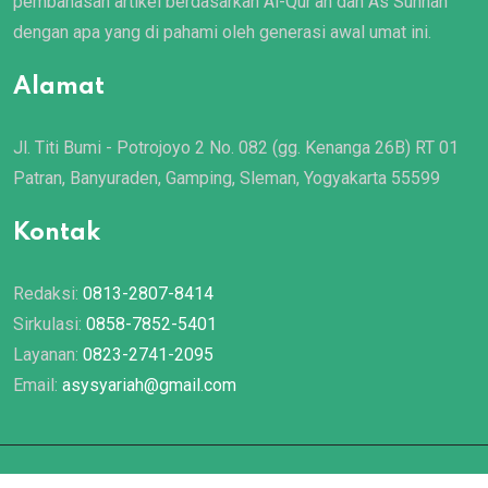
pembahasan artikel berdasarkan Al-Qur’an dan As Sunnah
dengan apa yang di pahami oleh generasi awal umat ini.
Alamat
Jl. Titi Bumi - Potrojoyo 2 No. 082 (gg. Kenanga 26B) RT 01
Patran, Banyuraden, Gamping, Sleman, Yogyakarta 55599
Kontak
Redaksi:
0813-2807-8414
Sirkulasi:
0858-7852-5401
Layanan:
0823-2741-2095
Email:
asysyariah@gmail.com