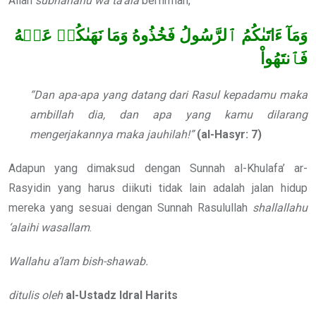
Allah
subhanahu wa ta’ala
berfirman,
وَمَآ ءَاتَىٰكُمُ ٱلرَّسُولُ فَخُذُوهُ وَمَا نَهَىٰكُمۡ عَنۡهُ
فَٱنتَهُواْ
“Dan apa-apa yang datang dari Rasul kepadamu maka
ambillah dia, dan apa yang kamu dilarang
mengerjakannya maka jauhilah!”
(al-Hasyr: 7)
Adapun yang dimaksud dengan Sunnah al-Khulafa’ ar-
Rasyidin yang harus diikuti tidak lain adalah jalan hidup
mereka yang sesuai dengan Sunnah Rasulullah
shallallahu
‘alaihi wasallam
.
Wallahu a’lam bish-shawab.
ditulis oleh
al-Ustadz ldral Harits