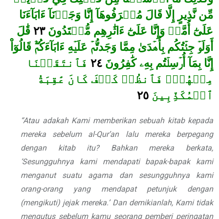
مِّن نَّذِيرٍ إِلَّا قَالَ مُتۡرَفُوهَآ إِنَّا وَجَدۡنَآ ءَابَآءَنَا
قَٰلَ
٢٣
عَلَىٰٓ أُمَّةٖ وَإِنَّا عَلَىٰٓ ءَاثَٰرِهِم مُّقۡتَدُونَ
أَوَلَوۡ جِئۡتُكُم بِأَهۡدَىٰ مِمَّا وَجَدتُّمۡ عَلَيۡهِ ءَابَآءَكُمۡۖ قَالُوٓاْ
فَٱنتَقَمۡنَا
٢٤
إِنَّا بِمَآ أُرۡسِلۡتُم بِهِۦ كَٰفِرُونَ
مِنۡهُمۡۖ فَٱنظُرۡ كَيۡفَ كَانَ عَٰقِبَةُ
٢٥
ٱلۡمُكَذِّبِينَ
“Atau adakah Kami memberikan sebuah kitab kepada
mereka sebelum al-Qur’an lalu mereka berpegang
dengan kitab itu? Bahkan mereka berkata,
‘Sesungguhnya kami mendapati bapak-bapak kami
menganut suatu agama dan sesungguhnya kami
orang-orang yang mendapat petunjuk dengan
(mengikuti) jejak mereka.’ Dan demikianlah, Kami tidak
mengutus sebelum kamu seorang pemberi peringatan