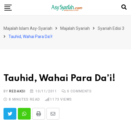
Skip
to
content
Majalah Islam Asy-Syariah
Majalah Syariah
Syariah Edisi 3
Tauhid, Wahai Para Da’i!
Tauhid, Wahai Para Da’i!
BY
REDAKSI
10/11/2011
0
COMMENTS
8 MINUTES READ
1173
VIEWS
Print
Share
via