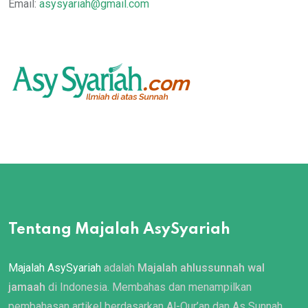
Email:
asysyariah@gmail.com
Tentang Majalah AsySyariah
Majalah AsySyariah
adalah
Majalah ahlussunnah wal
jamaah
di Indonesia. Membahas dan menampilkan
pembahasan artikel berdasarkan Al-Qur’an dan As Sunnah